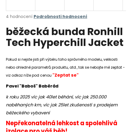
a
j
Průměrné
4 hodnocení
Podrobnosti hodnocení
í
hodnocení
běžecká bunda Ronhill
produktu
t
je
?
Tech Hyperchill Jacket
5,0
z
5
hvězdiček.
Pokud si nejste jisti při výběru toho správného modelu, velikosti
nebo ohledně parametrů produktu, atd., tak se nebojte mě zeptat -
HLEDAT
"Zeptat se"
viz odkaz níže pod cenou
Pavel "Baboš" Baběrád
D
k roku 2025 víc jak 40let běhání, víc jak 250.000
o
naběhaných km, víc jak 25let zkušeností s prodejem
p
o
běžeckého vybavení
r
Nepřekonatelná lehkost a spolehlivá
u
izolace pro váš běh!