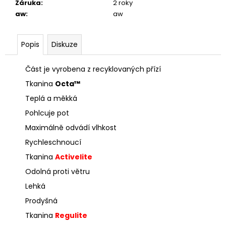
Záruka
:
2 roky
aw
:
aw
Popis
Diskuze
Část je vyrobena z recyklovaných přízí
Tkanina
Octa™
Teplá a měkká
Pohlcuje pot
Maximálně odvádí vlhkost
Rychleschnoucí
Tkanina
Activelite
Odolná proti větru
Lehká
Prodyšná
Tkanina
Regulite