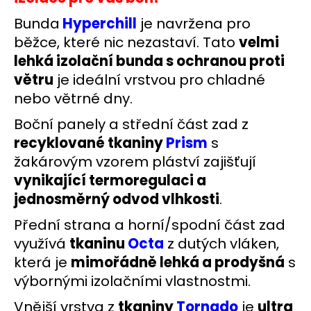
č
u
Bunda
Hyperchill
je navržena pro
j
běžce, které nic nezastaví. Tato
velmi
e
lehká izolační bunda s ochranou proti
m
e
větru
je ideální vrstvou pro chladné
nebo větrné dny.
BĚŽECKÁ
Boční panely a střední část zad z
OBUV
recyklované tkaniny
Prism
s
JOMA
R-
žakárovým vzorem pláství zajišťují
6000
2602
vynikající termoregulaci a
2
jednosměrný odvod vlhkosti
.
499
Kč
Přední strana a horní/spodní část zad
Původně:
využívá
tkaninu
Octa
z dutých vláken,
3
000
která je
mimořádně lehká a prodyšná
s
Kč
výbornými izolačními vlastnostmi.
Vnější vrstva z
tkaniny
Tornado
je
ultra