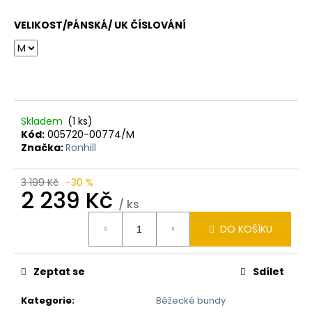
VELIKOST/PÁNSKÁ/ UK ČÍSLOVÁNÍ
Skladem
(1 ks)
Kód:
005720-00774/M
Značka:
Ronhill
3 199 Kč
–30 %
2 239 Kč
/ ks
Měrná
DO KOŠÍKU
cena:
Zeptat se
Sdílet
Kategorie
:
Běžecké bundy