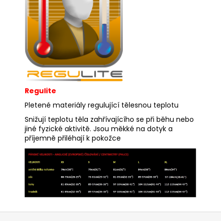
Regulite
Pletené materiály regulující tělesnou teplotu
Snižují teplotu těla zahřívajícího se při běhu nebo
jiné fyzické aktivitě. Jsou měkké na dotyk a
příjemně přiléhají k pokožce
Z