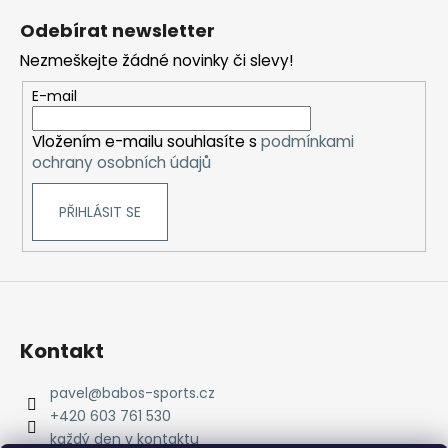
á
Odebírat newsletter
p
Nezmeškejte žádné novinky či slevy!
a
t
E-mail
í
Vložením e-mailu souhlasíte s
podmínkami
ochrany osobních údajů
PŘIHLÁSIT SE
Kontakt
pavel
@
babos-sports.cz
+420 603 761 530
každý den v kontaktu