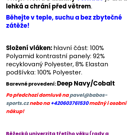
lehká a chrání před větrem
.
Běhejte v teple, suchu a bez zbytečné
zátěže!
Složení vláken:
hlavní část: 100%
Polyamid kontrastní panely: 92%
recyklovaný Polyester, 8% Elastan
podšívka: 100% Polyester.
Deep Navy/Cobalt
Barevné provedení:
Po předchozí domluvě na
pavel@babos-
sports.cz
nebo na
+420603761530
možný i osobní
nákup!
Běžecká univerzita třetího věku (rady a