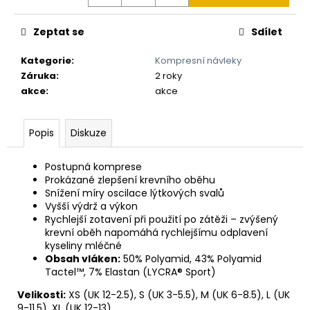
Zeptat se
Sdílet
Kategorie
:
Kompresní návleky
Záruka
:
2 roky
akce
:
akce
Popis
Diskuze
Postupná komprese
Prokázané zlepšení krevního oběhu
Snížení míry oscilace lýtkových svalů
Vyšší výdrž a výkon
Rychlejší zotavení při použití po zátěži – zvýšený
krevní oběh napomáhá rychlejšímu odplavení
kyseliny mléčné
Obsah vláken:
50% Polyamid, 43% Polyamid
Tactel™, 7% Elastan (LYCRA® Sport)
Velikosti:
XS (UK 12-2.5), S (UK 3-5.5), M (UK 6-8.5), L (UK
9-11.5), XL (UK 12-13)