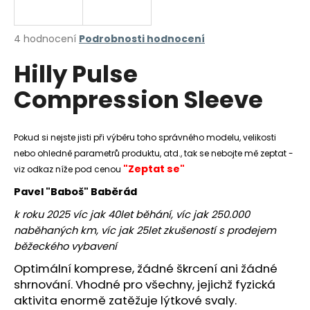
a
j
Průměrné
4 hodnocení
Podrobnosti hodnocení
í
hodnocení
Hilly Pulse
produktu
t
je
?
Compression Sleeve
3,8
z
5
hvězdiček.
Pokud si nejste jisti při výběru toho správného modelu, velikosti
nebo ohledně parametrů produktu, atd., tak se nebojte mě zeptat -
HLEDAT
"Zeptat se"
viz odkaz níže pod cenou
Pavel "Baboš" Baběrád
k roku 2025 víc jak 40let běhání, víc jak 250.000
D
naběhaných km, víc jak 25let zkušeností s prodejem
o
běžeckého vybavení
p
o
Optimální komprese, žádné škrcení ani žádné
r
shrnování. Vhodné pro všechny, jejichž fyzická
u
aktivita enormě zatěžuje lýtkové svaly.