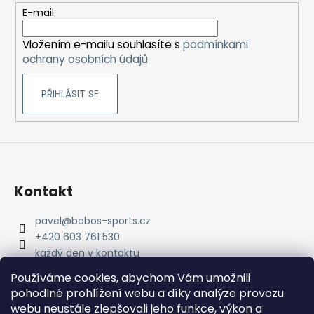
t
E-mail
í
Vložením e-mailu souhlasíte s
podmínkami
ochrany osobních údajů
PŘIHLÁSIT SE
Kontakt
pavel
@
babos-sports.cz
+420 603 761 530
každý den v kontaktu
pavel.babos.90/
Používáme cookies, abychom Vám umožnili
pohodlné prohlížení webu a díky analýze provozu
webu neustále zlepšovali jeho funkce, výkon a