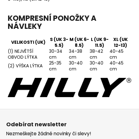
KOMPRESNÍ PONOŽKY A
NÁVLEKY
S (UK 3-
M (UK 6-
L (UK 9-
XL (UK
VELIKOSTI (UK)
5.5)
8.5)
11.5)
12-13)
(1) NEJVĚTŠÍ
30-34
34-38
38-42
40-45
OBVOD LÝTKA
cm
cm
cm
cm
25-35
30-40
30-40
40-45
(2) VÝŠKA LÝTKA
cm
cm
cm
cm
Z
á
Odebírat newsletter
p
Nezmeškejte žádné novinky či slevy!
a