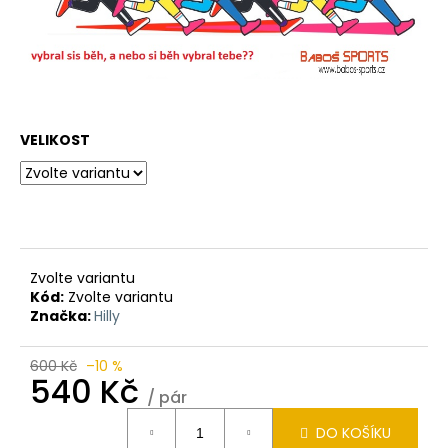
VELIKOST
Zvolte variantu
Kód:
Zvolte variantu
Značka:
Hilly
600 Kč
–10 %
540 Kč
/ pár
Měrná
DO KOŠÍKU
cena: