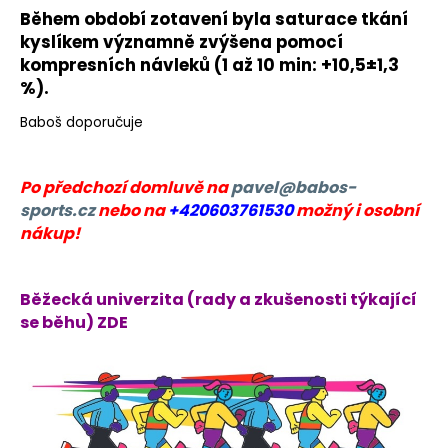
č
Během období zotavení byla saturace tkání
u
kyslíkem významně zvýšena pomocí
j
kompresních návleků (1 až 10 min: +10,5±1,3
e
%).
m
e
Baboš doporučuje
BĚŽECKÁ
Po předchozí domluvě na
pavel@babos-
BUNDA
RONHILL
sports.cz
nebo na
+420603761530
možný i osobní
EVERYDAY
nákup!
JACKET
899
Kč
Běžecká univerzita (rady a zkušenosti týkající
Původně:
1
se běhu) ZDE
200
Kč