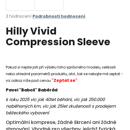
a
j
Průměrné
3 hodnocení
Podrobnosti hodnocení
í
hodnocení
Hilly Vivid
produktu
t
je
?
Compression Sleeve
5,0
z
5
hvězdiček.
HLEDAT
Pokud si nejste jisti při výběru toho správného modelu, velikosti
nebo ohledně parametrů produktu, atd., tak se nebojte mě zeptat -
"Zeptat se"
viz odkaz níže pod cenou
Pavel "Baboš" Baběrád
D
o
k roku 2025 víc jak 40let běhání, víc jak 250.000
p
naběhaných km, víc jak 25let zkušeností s prodejem
o
běžeckého vybavení
r
Optimální komprese, žádné škrcení ani žádné
u
shrnování. Vhodné pro všechny, jejichž fyzická