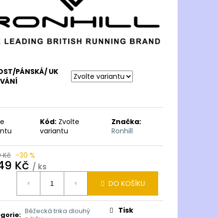
OST/PÁNSKÁ/ UK
OVÁNÍ
te
Kód:
Zvolte
Značka:
antu
variantu
Ronhill
9 Kč
–30 %
049 Kč
/ ks
ná
DO KOŠÍKU
:
Tisk
Běžecká trika dlouhý
gorie
: