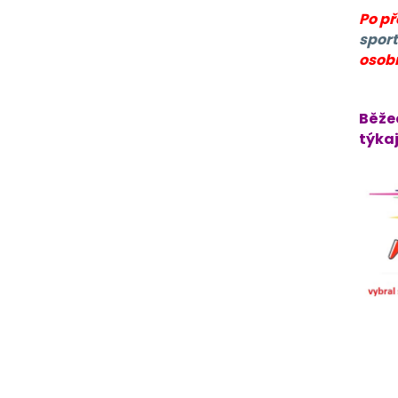
Po p
sport
osob
Běže
týkaj