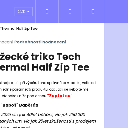
Hledat
Přihlášení
Nákupní
atní sporty
Outlet
Obchodní podmínky
CZK
 Thermal Half Zip Tee
košík
rné
nocení
Podrobnosti hodnocení
cení
žecké triko Tech
ktu
ermal Half Zip Tee
ček.
i nejste jisti při výběru toho správného modelu, velikosti
hledně parametrů produktu, atd., tak se nebojte mě
"Zeptat se"
- viz odkaz níže pod cenou
 "Baboš" Baběrád
Následující
 2025 víc jak 40let běhání, víc jak 250.000
aných km, víc jak 25let zkušeností s prodejem
kého vybavení