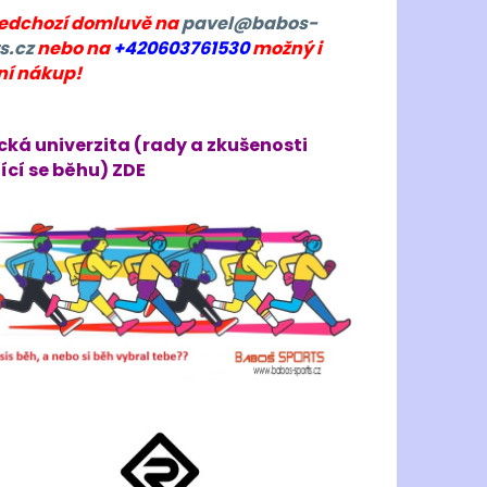
ředchozí domluvě na
pavel@babos-
s.cz
nebo na
+420603761530
možný i
ní nákup!
cká univerzita (rady a zkušenosti
ící se běhu) ZDE