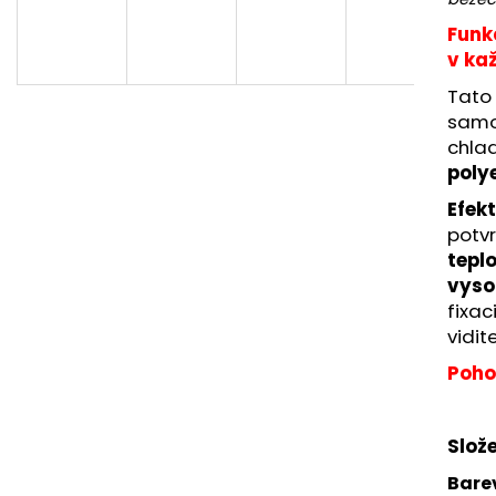
BĚŽECKÉ BOXERKY RONHILL 4,5"
BĚŽECKÉ KALHO
SCULP CROP TI
Funk
404 Kč
Původně:
576 Kč
1 296 Kč
v ka
Původně:
1 440
Tato 
samos
chla
poly
Efek
potvr
tepl
vyso
fixac
vidit
Poho
Slože
Bare