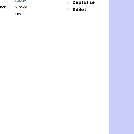
rukáv
Zeptat se
ka
:
2 roky
Sdílet
aw