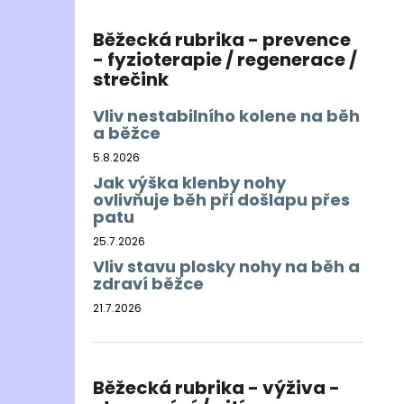
Běžecká rubrika - prevence
- fyzioterapie / regenerace /
strečink
Vliv nestabilního kolene na běh
a běžce
5.8.2026
Jak výška klenby nohy
ovlivňuje běh při došlapu přes
patu
25.7.2026
Vliv stavu plosky nohy na běh a
zdraví běžce
21.7.2026
Běžecká rubrika - výživa -