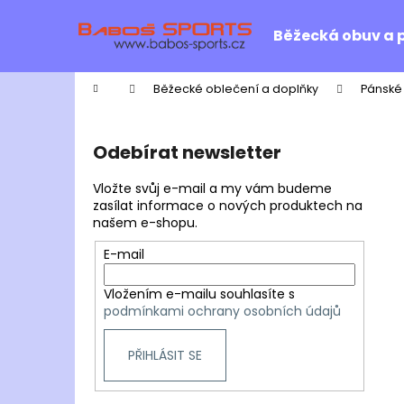
K
Přejít
na
o
Běžecká obuv a 
obsah
Zpět
Zpět
š
do
do
í
Domů
Běžecké oblečení a doplňky
Pánské
k
obchodu
obchodu
P
o
Odebírat newsletter
s
t
Vložte svůj e-mail a my vám budeme
r
zasílat informace o nových produktech na
našem e-shopu.
a
n
E-mail
n
Vložením e-mailu souhlasíte s
í
podmínkami ochrany osobních údajů
p
a
PŘIHLÁSIT SE
n
e