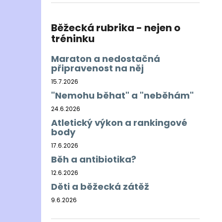
BĚŽECKÁ BUNDA RONHILL EVERYDAY
l
JACKET
899 Kč
Běžecká rubrika - nejen o
Původně:
1 200 Kč
tréninku
Maraton a nedostačná
připravenost na něj
15.7.2026
"Nemohu běhat" a "neběhám"
24.6.2026
Atletický výkon a rankingové
body
17.6.2026
Běh a antibiotika?
12.6.2026
Děti a běžecká zátěž
9.6.2026