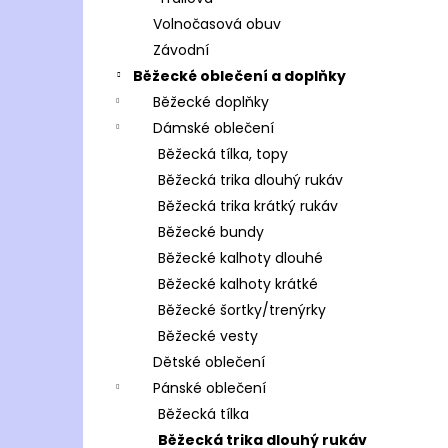
Volnočasová obuv
Závodní
Běžecké oblečení a doplňky
Běžecké doplňky
Dámské oblečení
Běžecká tílka, topy
Běžecká trika dlouhý rukáv
Běžecká trika krátký rukáv
Běžecké bundy
Běžecké kalhoty dlouhé
Běžecké kalhoty krátké
Běžecké šortky/trenýrky
Běžecké vesty
Dětské oblečení
Pánské oblečení
Běžecká tílka
Běžecká trika dlouhý rukáv