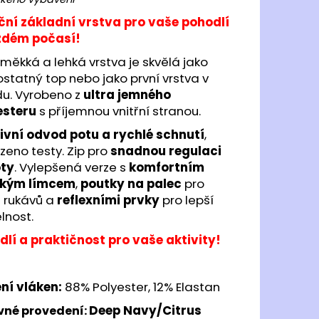
TY RONHILL MOMENTUM
GHT
ční základní vrstva pro vaše pohodlí
ždém počasí!
 Kč
měkká a lehká vrstva je skvělá jako
tatný top nebo jako první vrstva v
du. Vyrobeno z
ultra jemného
esteru
s příjemnou vnitřní stranou.
tivní odvod potu a rychlé schnutí
,
zeno testy. Zip pro
snadnou regulaci
oty
. Vylepšená verze s
komfortním
kým límcem
,
poutky na palec
pro
i rukávů a
reflexními prvky
pro lepší
elnost.
dlí a praktičnost pro vaše aktivity!
ní vláken:
88% Polyester, 12% Elastan
Deep Navy/Citrus
vné provedení: