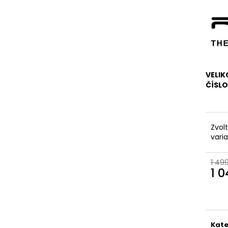
VELIK
ČÍSL
Zvol
vari
1 49
1 
Měr
cena
Kate