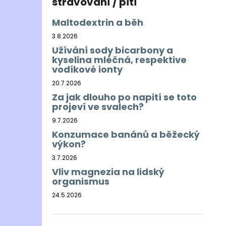
stravování / pití
Maltodextrin a běh
3.8.2026
Užívání sody bicarbony a
kyselina mléčná, respektive
vodíkové ionty
20.7.2026
Za jak dlouho po napití se toto
projeví ve svalech?
9.7.2026
Konzumace banánů a běžecký
výkon?
3.7.2026
Vliv magnezia na lidský
organismus
24.5.2026