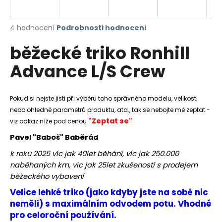
a
j
Průměrné
4 hodnocení
Podrobnosti hodnocení
í
hodnocení
běžecké triko Ronhill
produktu
t
je
?
Advance L/S Crew
5,0
z
5
hvězdiček.
Pokud si nejste jisti při výběru toho správného modelu, velikosti
nebo ohledně parametrů produktu, atd., tak se nebojte mě zeptat -
HLEDAT
"Zeptat se"
viz odkaz níže pod cenou
Pavel "Baboš" Baběrád
k roku 2025 víc jak 40let běhání, víc jak 250.000
D
naběhaných km, víc jak 25let zkušeností s prodejem
o
běžeckého vybavení
p
o
Velice lehké triko (jako kdyby jste na sobě nic
r
neměli) s maximálním odvodem potu. Vhodné
u
pro celoroční používání.