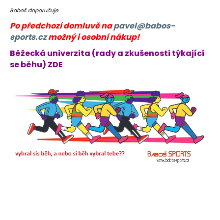
č
u
Baboš doporučuje
j
Po předchozí domluvě na
pavel@babos-
e
sports.cz
možný i osobní nákup!
m
Běžecká univerzita (rady a zkušenosti týkající
e
se běhu) ZDE
BĚŽECKÉ
TRIKO
RONHILL
CORE
L/S
TEE
809
Kč
Původně:
899
Kč