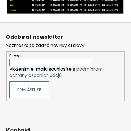
Z
á
Odebírat newsletter
p
Nezmeškejte žádné novinky či slevy!
a
t
E-mail
í
Vložením e-mailu souhlasíte s
podmínkami
ochrany osobních údajů
PŘIHLÁSIT SE
Kontakt