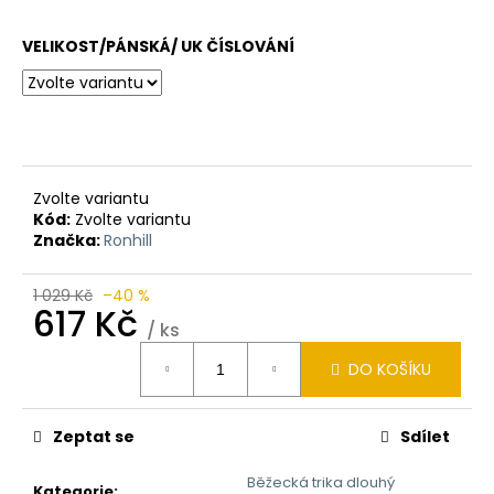
VELIKOST/PÁNSKÁ/ UK ČÍSLOVÁNÍ
Zvolte variantu
Kód:
Zvolte variantu
Značka:
Ronhill
1 029 Kč
–40 %
617 Kč
/ ks
Měrná
DO KOŠÍKU
cena:
Zeptat se
Sdílet
Běžecká trika dlouhý
Kategorie
: