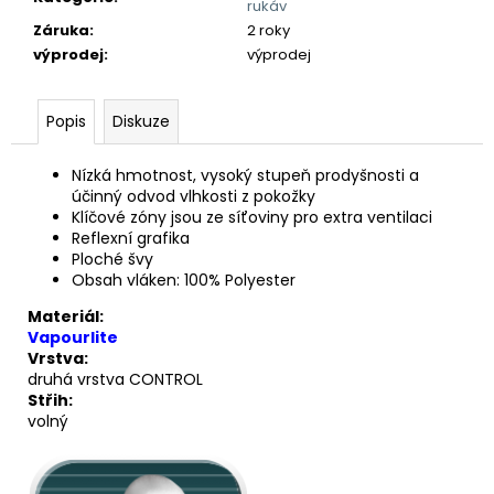
rukáv
Záruka
:
2 roky
výprodej
:
výprodej
Popis
Diskuze
Nízká hmotnost, vysoký stupeň prodyšnosti a
účinný odvod vlhkosti z pokožky
Klíčové zóny jsou ze síťoviny pro extra ventilaci
Reflexní grafika
Ploché švy
Obsah vláken: 100% Polyester
Materiál:
Vapourlite
Vrstva:
druhá vrstva CONTROL
Střih:
volný