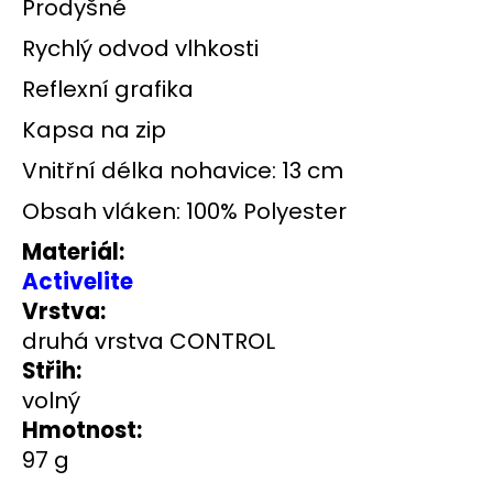
č
Prodyšné
u
Rychlý odvod vlhkosti
j
e
Reflexní grafika
m
e
Kapsa na zip
Vnitřní délka nohavice: 13 cm
BĚŽECKÁ
OBUV
Obsah vláken: 100% Polyester
JOMA
RASE
Materiál:
2611
Activelite
1
Vrstva:
999
Kč
druhá vrstva CONTROL
Původně:
Střih:
2
649
volný
Kč
Hmotnost:
97 g