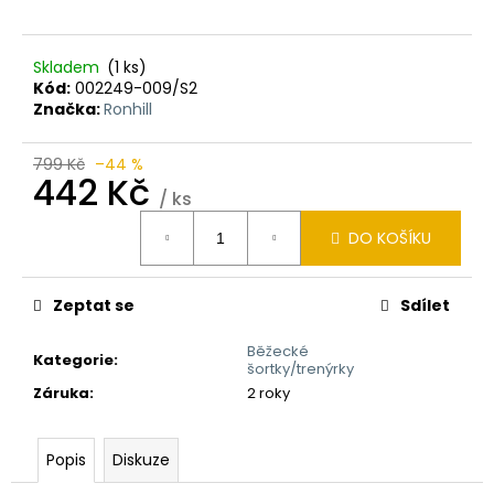
Skladem
(1 ks)
Kód:
002249-009/S2
Značka:
Ronhill
799 Kč
–44 %
442 Kč
/ ks
Měrná
DO KOŠÍKU
cena:
Zeptat se
Sdílet
Běžecké
Kategorie
:
šortky/trenýrky
Záruka
:
2 roky
Popis
Diskuze