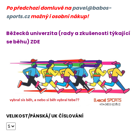
Po předchozí domluvě na
pavel@babos-
sports.cz
možný i osobní nákup!
Běžecká univerzita (rady a zkušenosti týkající
se běhu) ZDE
VELIKOST/PÁNSKÁ/ UK ČÍSLOVÁNÍ