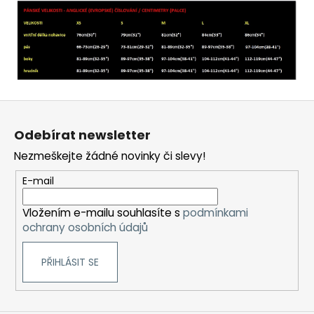
Z
á
Odebírat newsletter
p
Nezmeškejte žádné novinky či slevy!
a
t
E-mail
í
Vložením e-mailu souhlasíte s
podmínkami
ochrany osobních údajů
PŘIHLÁSIT SE