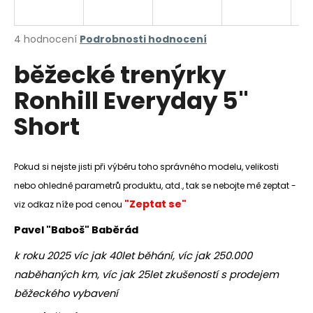
a
j
Průměrné
4 hodnocení
Podrobnosti hodnocení
í
hodnocení
běžecké trenýrky
produktu
t
je
?
Ronhill Everyday 5"
4,8
z
Short
5
hvězdiček.
HLEDAT
Pokud si nejste jisti při výběru toho správného modelu, velikosti
nebo ohledně parametrů produktu, atd., tak se nebojte mě zeptat -
"Zeptat se"
viz odkaz níže pod cenou
D
Pavel "Baboš" Baběrád
o
p
k roku 2025 víc jak 40let běhání, víc jak 250.000
o
naběhaných km, víc jak 25let zkušeností s prodejem
r
běžeckého vybavení
u