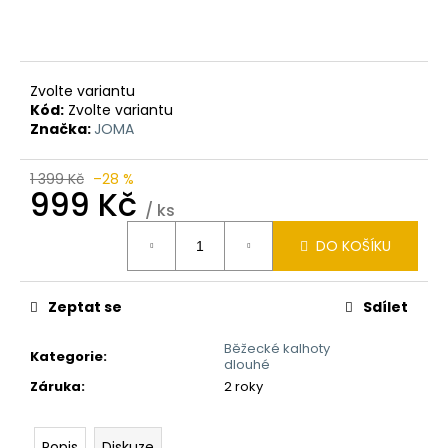
Zvolte variantu
Kód:
Zvolte variantu
Značka:
JOMA
1 399 Kč
–28 %
999 Kč
/ ks
Měrná
DO KOŠÍKU
cena:
Zeptat se
Sdílet
Běžecké kalhoty
Kategorie
:
dlouhé
Záruka
:
2 roky
Popis
Diskuze