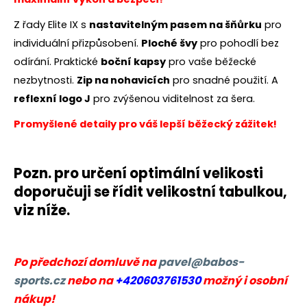
č
u
Z řady Elite IX s
nastavitelným pasem na šňůrku
pro
j
individuální přizpůsobení.
Ploché švy
pro pohodlí bez
e
m
odírání. Praktické
boční kapsy
pro vaše běžecké
e
nezbytnosti.
Zip na nohavicích
pro snadné použití. A
reflexní logo J
pro zvýšenou viditelnost za šera.
BĚŽECKÁ
Promyšlené detaily pro váš lepší běžecký zážitek!
BUNDA
RONHILL
STRIDE
WINDSPEED
Pozn. pro určení optimální velikosti
JACKET
doporučuji se řídit velikostní tabulkou,
1
399
viz níže.
Kč
Původně:
1
800
Po předchozí domluvě na
pavel@babos-
Kč
sports.cz
nebo na
+420603761530
možný i osobní
nákup!