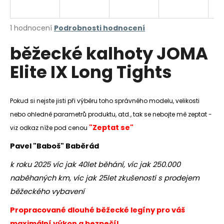
a
j
Průměrné
1 hodnocení
Podrobnosti hodnocení
í
hodnocení
běžecké kalhoty JOMA
produktu
t
je
?
Elite IX Long Tights
5,0
z
5
hvězdiček.
Pokud si nejste jisti při výběru toho správného modelu, velikosti
nebo ohledně parametrů produktu, atd., tak se nebojte mě zeptat -
HLEDAT
"Zeptat se"
viz odkaz níže pod cenou
Pavel "Baboš" Baběrád
D
k roku 2025 víc jak 40let běhání, víc jak 250.000
o
naběhaných km, víc jak 25let zkušeností s prodejem
p
o
běžeckého vybavení
r
Propracované dlouhé běžecké legíny pro váš
u
maximální výkon a bezpečí!