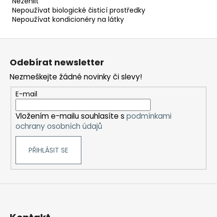
Nežehlit
Nepoužívat biologické čisticí prostředky
Nepoužívat kondicionéry na látky
Z
á
Odebírat newsletter
p
Nezmeškejte žádné novinky či slevy!
a
t
E-mail
í
Vložením e-mailu souhlasíte s
podmínkami
ochrany osobních údajů
PŘIHLÁSIT SE