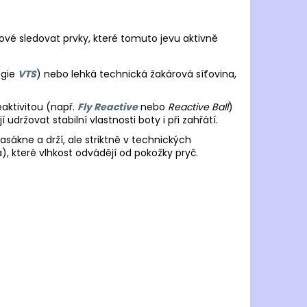
čové sledovat prvky, které tomuto jevu aktivně
ogie
VTS
) nebo lehká technická žakárová síťovina,
aktivitou (např.
Fly Reactive
nebo
Reactive Ball
)
držovat stabilní vlastnosti boty i při zahřátí.
asákne a drží, ale striktně v technických
), které vlhkost odvádějí od pokožky pryč.