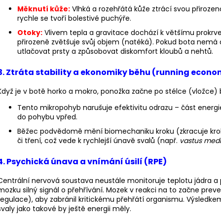
Měknutí kůže:
Vlhká a rozehřátá kůže ztrácí svou přiroze
rychle se tvoří bolestivé puchýře.
Otoky:
Vlivem tepla a gravitace dochází k většímu prokrven
přirozeně zvětšuje svůj objem (natéká). Pokud bota nemá d
utlačovat prsty a způsobovat diskomfort kloubů a nehtů.
3. Ztráta stability a ekonomiky běhu (running econ
Když je v botě horko a mokro, ponožka začne po stélce (vložce) 
Tento mikropohyb narušuje efektivitu odrazu – část energie
do pohybu vpřed.
Běžec podvědomě mění biomechaniku kroku (zkracuje krok 
či tření, což vede k rychlejší únavě svalů (např.
vastus medi
4. Psychická únava a vnímání úsilí (RPE)
Centrální nervová soustava neustále monitoruje teplotu jádra a per
mozku silný signál o přehřívání. Mozek v reakci na to začne preven
regulace), aby zabránil kritickému přehřátí organismu. Výsledkem
svaly jako takové by ještě energii měly.