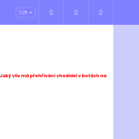
Hledat
Přihlášení
Nákupní
atní sporty
Outlet
Obchodní podmínky
CZK
košík
Jaký vliv má přehřívání chodidel v botách na
Následující