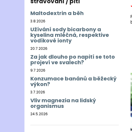
stravování / pití
Maltodextrin a běh
3.8.2026
Užívání sody bicarbony a
kyselina mléčná, respektive
vodíkové ionty
20.7.2026
Za jak dlouho po napití se toto
projeví ve svalech?
9.7.2026
Konzumace banánů a běžecký
výkon?
3.7.2026
Vliv magnezia na lidský
organismus
24.5.2026