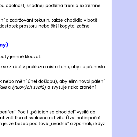
nou odolnost, snadněji podléhá tření a extrémně
í a zadržování tekutin, takže chodidlo v botě
ostatek prostoru nebo širší kopyto, začne
omy)
boty jemně klouzat.
 se ztrácí v prokluzu místo toho, aby se přenesla
nebo mění úhel došlapu), aby eliminoval pálení
alis
a
lýtkových svalů
) a zvyšuje riziko zranění.
iferií. Pocit „pálících se chodidel“ vysílá do
tivně tlumit svalovou aktivitu (tzv. anticipační
 je, že běžec pocitově „uvadne“ a zpomalí, i když