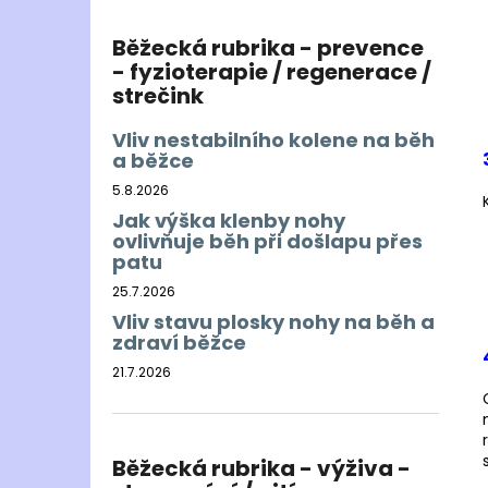
Běžecká rubrika - prevence
- fyzioterapie / regenerace /
strečink
Vliv nestabilního kolene na běh
a běžce
5.8.2026
Jak výška klenby nohy
ovlivňuje běh při došlapu přes
patu
25.7.2026
Vliv stavu plosky nohy na běh a
zdraví běžce
21.7.2026
Běžecká rubrika - výživa -