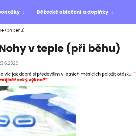
ponožky
Běžecké oblečení a doplňky
Ost
le (při běhu)
Co potřebujete najít?
Nohy v teple (při běhu)
HLEDAT
23.6.2026
Je víc jak dobré si především v letních měsících položit otázku:
"
můj běžecký výkon?"
Doporučujeme