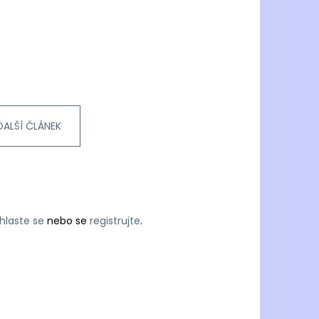
DALŠÍ ČLÁNEK
ihlaste se
nebo se
registrujte
.