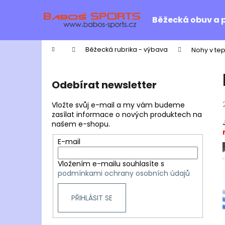
K
Přejít
na
o
Běžecká obuv a 
obsah
Zpět
Zpět
š
do
do
í
Domů
Běžecká rubrika - výbava
Nohy v tep
k
obchodu
obchodu
P
o
Odebírat newsletter
s
t
Vložte svůj e-mail a my vám budeme
r
zasílat informace o nových produktech na
našem e-shopu.
a
n
E-mail
n
Vložením e-mailu souhlasíte s
í
podmínkami ochrany osobních údajů
p
a
PŘIHLÁSIT SE
n
e