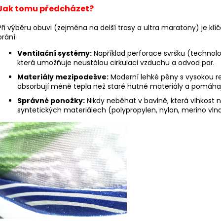
Jak tomu předcházet?
Při výběru obuvi (zejména na delší trasy a ultra maratony) je klí
brání:
Ventilační systémy:
Například perforace svršku (technol
která umožňuje neustálou cirkulaci vzduchu a odvod par.
Materiály mezipodešve:
Moderní lehké pěny s vysokou re
absorbují méně tepla než staré hutné materiály a pomáhají u
Správné ponožky:
Nikdy neběhat v bavlně, která vlhkost n
syntetických materiálech (polypropylen, nylon, merino vlna