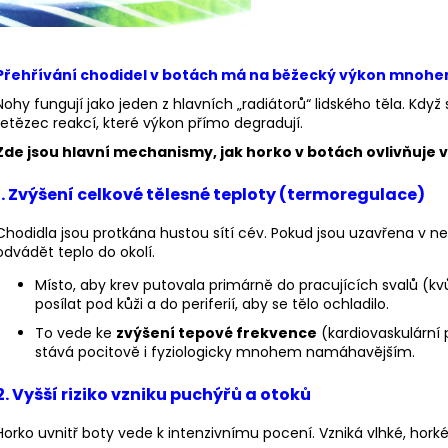
BĚŽECKÉ RUKAVICE RONHILL CLASSIC
BĚŽECKÁ OBUV 
GLOVE
2 299 Kč
346 Kč
Původně:
3 769
Původně:
384 Kč
Přehřívání chodidel v botách má na běžecký výkon mnohem 
Nohy fungují jako jeden z hlavních „radiátorů“ lidského těla. Když
řetězec reakcí, které výkon přímo degradují.
Zde jsou hlavní mechanismy, jak horko v botách ovlivňuje v
1. Zvýšení celkové tělesné teploty (termoregulace)
Chodidla jsou protkána hustou sítí cév. Pokud jsou uzavřena v n
odvádět teplo do okolí.
Místo, aby krev putovala primárně do pracujících svalů (kvů
posílat pod kůži a do periferií, aby se tělo ochladilo.
To vede ke
zvýšení tepové frekvence
(kardiovaskulární 
stává pocitově i fyziologicky mnohem namáhavějším.
2. Vyšší riziko vzniku puchýřů a otoků
Horko uvnitř boty vede k intenzivnímu pocení. Vzniká vlhké, hork