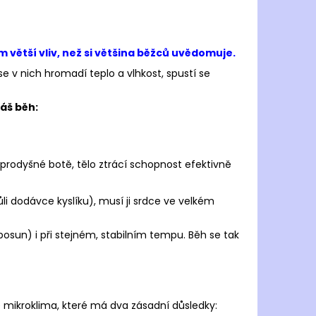
JOMA R.6000 2502
 Kč
větší vliv, než si většina běžců uvědomuje.
 se v nich hromadí teplo a vlhkost, spustí se
áš běh:
eprodyšné botě, tělo ztrácí schopnost efektivně
li dodávce kyslíku), musí ji srdce ve velkém
posun) i při stejném, stabilním tempu. Běh se tak
é mikroklima, které má dva zásadní důsledky: