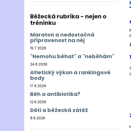
BĚŽECKÁ BUNDA RONHILL EVERYDAY
l
JACKET
899 Kč
Běžecká rubrika - nejen o
Původně:
1 200 Kč
tréninku
Maraton a nedostačná
připravenost na něj
15.7.2026
"Nemohu běhat" a "neběhám"
24.6.2026
Atletický výkon a rankingové
body
17.6.2026
Běh a antibiotika?
12.6.2026
Děti a běžecká zátěž
9.6.2026