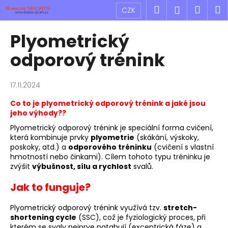
K
Přejít
Hledat
Náku
M
Přihlášen
CZK
na
o
obsah
Zpět
Zpět
košík
š
Plyometrický
í
C
odporový trénink
k
o
p
17.11.2024
o
Co to je plyometrický odporový trénink a jaké jsou
t
jeho výhody??
ř
Plyometrický odporový trénink je speciální forma cvičení,
e
která kombinuje prvky
plyometrie
(skákání, výskoky,
b
poskoky, atd.) a
odporového tréninku
(cvičení s vlastní
hmotností nebo činkami). Cílem tohoto typu tréninku je
u
zvýšit
výbušnost, sílu a rychlost
svalů.
j
e
Jak to funguje?
t
Plyometrický odporový trénink využívá tzv.
stretch-
e
shortening cycle
(SSC), což je fyziologický proces, při
n
kterém se svaly nejprve natahují (excentrická fáze) a