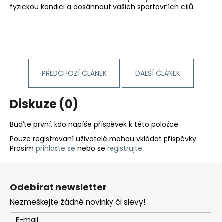
fyzickou kondici a dosáhnout vašich sportovních cílů.
PŘEDCHOZÍ ČLÁNEK
DALŠÍ ČLÁNEK
Diskuze (0)
Buďte první, kdo napíše příspěvek k této položce.
Pouze registrovaní uživatelé mohou vkládat příspěvky.
Prosím
přihlaste se
nebo se
registrujte
.
Z
á
Odebírat newsletter
p
Nezmeškejte žádné novinky či slevy!
a
t
E-mail