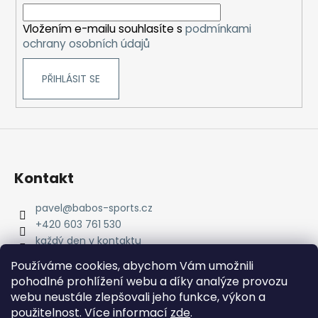
í
Vložením e-mailu souhlasíte s
podmínkami
ochrany osobních údajů
PŘIHLÁSIT SE
Kontakt
pavel
@
babos-sports.cz
+420 603 761 530
každý den v kontaktu
pavel.babos.90/
Používáme cookies, abychom Vám umožnili
pohodlné prohlížení webu a díky analýze provozu
webu neustále zlepšovali jeho funkce, výkon a
použitelnost. Více informací
zde
.