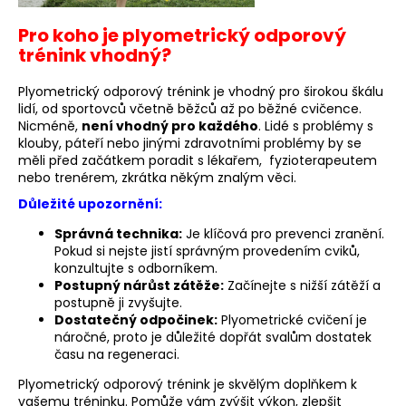
Pro koho je plyometrický odporový
trénink vhodný?
Plyometrický odporový trénink je vhodný pro širokou škálu
lidí, od sportovců včetně běžců až po běžné cvičence.
Nicméně,
není vhodný pro každého
. Lidé s problémy s
klouby, páteří nebo jinými zdravotními problémy by se
měli před začátkem poradit s lékařem, fyzioterapeutem
nebo trenérem, zkrátka někým znalým věci.
Důležité upozornění:
Správná technika:
Je klíčová pro prevenci zranění.
Pokud si nejste jistí správným provedením cviků,
konzultujte s odborníkem.
Postupný nárůst zátěže:
Začínejte s nižší zátěží a
postupně ji zvyšujte.
Dostatečný odpočinek:
Plyometrické cvičení je
náročné, proto je důležité dopřát svalům dostatek
času na regeneraci.
Plyometrický odporový trénink je skvělým doplňkem k
vašemu tréninku. Pomůže vám zvýšit výkon, zlepšit