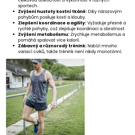
č
sportech.
u
Zvýšení hustoty kostní tkáně:
Díky nárazovým
j
pohybům posiluje kosti a klouby.
e
Zlepšení koordinace a agility:
Vyžaduje přesné a
m
rychlé pohyby, což zlepšuje koordinaci a obratnost.
e
Zvýšení metabolismu:
Zrychluje metabolismus a
pomáhá spalovat více kalorií.
Zábavný a různorodý trénink:
Nabízí mnoho
BĚŽECKÉ
variací cviků, takže trénink není nikdy monotónní.
BOXERKY
RONHILL
4,5"
404
Kč
Původně:
576
Kč