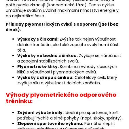
poté rychle zkracují (koncentrická fáze). Tento cyklus
a
umožňuje svalům uvolnit maximální množství energie v
j
co nejkratším čase.
í
Příklady plyometrických cviků s odporem (jde i bez
t
činek):
?
Výskoky s činkami:
Zvýšíte tak nejen výbušnost
dolních končetin, ale také zapojíte svaly horní části
těla.
Výskoky na bednu s činkou:
Zvyšuje se náročnost
a zapojení stabilizačních svalů.
Plyometrické kliky:
Kombinují výhody klasických
HLEDAT
kliků s výbušností plyometrických cviků.
Výskoky z dřepu s činkou:
Celotělový cvik, který
zvyšuje sílu a výbušnost dolních končetin.
D
Výhody plyometrického odporového
o
tréninku:
p
o
Zvýšení výbušné síly:
Ideální pro sportovce, kteří
r
potřebují rychlé a silné pohyby (např. skoky, sprinty).
u
Zlepšení sportovního výkonu:
Pomáhá zlepšit
celkovou atletičnost a výkonnost v různých