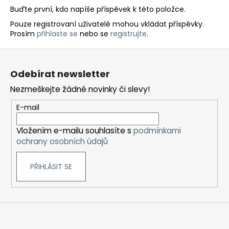
Buďte první, kdo napíše příspěvek k této položce.
Pouze registrovaní uživatelé mohou vkládat příspěvky.
Prosím
přihlaste se
nebo se
registrujte
.
Z
á
Odebírat newsletter
p
Nezmeškejte žádné novinky či slevy!
a
t
E-mail
í
Vložením e-mailu souhlasíte s
podmínkami
ochrany osobních údajů
PŘIHLÁSIT SE