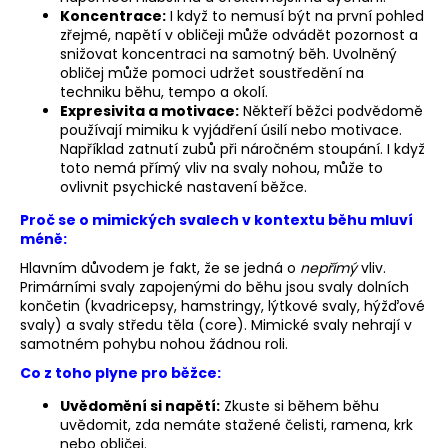
č
Koncentrace:
I když to nemusí být na první pohled
u
zřejmé, napětí v obličeji může odvádět pozornost a
j
snižovat koncentraci na samotný běh. Uvolněný
e
obličej může pomoci udržet soustředění na
m
techniku běhu, tempo a okolí.
e
Expresivita a motivace:
Někteří běžci podvědomě
používají mimiku k vyjádření úsilí nebo motivace.
Například zatnutí zubů při náročném stoupání. I když
toto nemá přímý vliv na svaly nohou, může to
BĚŽECKÁ
ovlivnit psychické nastavení běžce.
BUNDA
RONHILL
Proč se o mimických svalech v kontextu běhu mluví
EVERYDAY
JACKET
méně:
899
Hlavním důvodem je fakt, že se jedná o
nepřímý
vliv.
Kč
Primárními svaly zapojenými do běhu jsou svaly dolních
Původně:
končetin (kvadricepsy, hamstringy, lýtkové svaly, hýžďové
1
svaly) a svaly středu těla (core). Mimické svaly nehrají v
200
samotném pohybu nohou žádnou roli.
Kč
Co z toho plyne pro běžce:
Uvědomění si napětí:
Zkuste si během běhu
uvědomit, zda nemáte stažené čelisti, ramena, krk
nebo obličej.