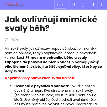
K
Přejít
Hledat
Náku
M
Přihlášen
CZK
na
o
obsah
Zpět
Zpět
košík
š
Jak ovlivňují mimické
í
C
svaly běh?
k
o
p
23.1.2025
o
Mimické svaly, jak už název napovídá, slouží primárně k
t
mimice obličeje, tedy k vyjadřování emocí a neverbální
ř
komunikaci.
Přímo na mechaniku běhu a svaly
e
zapojené do pohybu dolních končetin nemají
přímý
vliv. Nicméně, existují určité
nepřímé
vlivy, které by se
b
daly zvážit:
u
Nepřímé vlivy mimických svalů na běh:
j
Uvolnění a psychická pohoda:
Pokud je běžec
e
uvolněný a neprožívá stres, jeho mimické svaly
t
(zejména v oblasti čela, čelistí a krku) nebudou v
e
křeči. Uvolněný obličej často odráží uvolněné tělo,
což může pozitivně ovlivnit celkovou koordinaci a
n