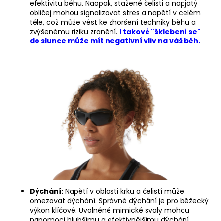
efektivitu běhu. Naopak, stažené čelisti a napjatý
a
obličej mohou signalizovat stres a napětí v celém
těle, což může vést ke zhoršení techniky běhu a
j
zvýšenému riziku zranění.
I takové "šklebení se"
í
do slunce může mít negativní vliv na váš běh.
t
?
HLEDAT
D
o
p
o
Dýchání:
Napětí v oblasti krku a čelistí může
r
omezovat dýchání. Správné dýchání je pro běžecký
u
výkon klíčové. Uvolněné mimické svaly mohou
napomoci hlubšímu a efektivnějšímu dýchání.