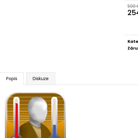
599 
25
Měr
cena
Kate
Záru
Popis
Diskuze