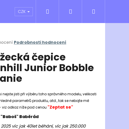
Hledat
Přihlášení
Nákupní
atní sporty
Outlet
Obchodní podmínky
CZK
košík
rné
nocení
Podrobnosti hodnocení
cení
žecká čepice
ktu
nhill Junior Bobble
anie
ček.
i nejste jisti při výběru toho správného modelu, velikosti
hledně parametrů produktu, atd., tak se nebojte mě
"Zeptat se"
- viz odkaz níže pod cenou
Následující
 "Baboš" Baběrád
 2025 víc jak 40let běhání, víc jak 250.000