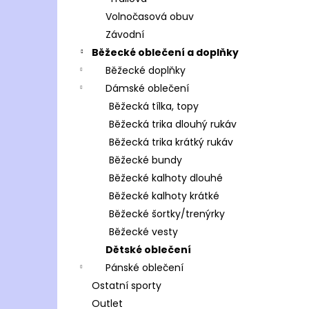
Volnočasová obuv
Závodní
Běžecké oblečení a doplňky
Běžecké doplňky
Dámské oblečení
Běžecká tílka, topy
Běžecká trika dlouhý rukáv
Běžecká trika krátký rukáv
Běžecké bundy
Běžecké kalhoty dlouhé
Běžecké kalhoty krátké
Běžecké šortky/trenýrky
Běžecké vesty
Dětské oblečení
Pánské oblečení
Ostatní sporty
Outlet