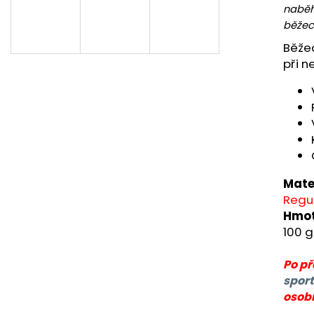
BĚŽECKÉ PONOŽKY HILLY CUSHION
BĚŽECKÉ TRIKO R
naběh
SOCKLET
809 Kč
běžec
345 Kč
Původně:
899 K
Původně:
384 Kč
Běžec
při n
Mate
Regul
Hmot
100 g
Po p
sport
osob