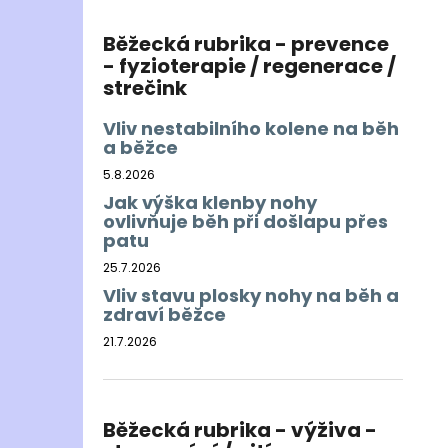
Běžecká rubrika - prevence
- fyzioterapie / regenerace /
strečink
Vliv nestabilního kolene na běh
a běžce
5.8.2026
Jak výška klenby nohy
ovlivňuje běh při došlapu přes
patu
25.7.2026
Vliv stavu plosky nohy na běh a
zdraví běžce
21.7.2026
Běžecká rubrika - výživa -