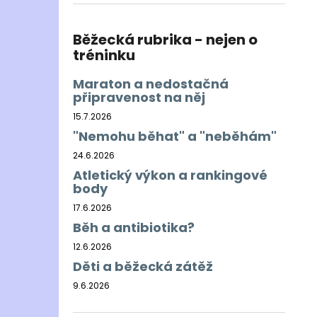
BĚŽECKÁ BUNDA RONHILL EVERYDAY
l
JACKET
899 Kč
Běžecká rubrika - nejen o
Původně:
1 200 Kč
tréninku
Maraton a nedostačná
připravenost na něj
15.7.2026
"Nemohu běhat" a "neběhám"
24.6.2026
Atletický výkon a rankingové
body
17.6.2026
Běh a antibiotika?
12.6.2026
Děti a běžecká zátěž
9.6.2026