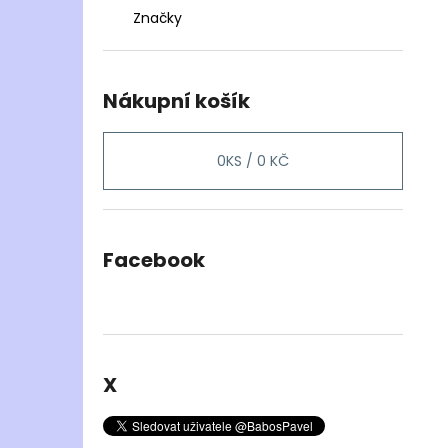
Značky
Nákupní košík
0
KS /
0 KČ
Facebook
X