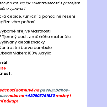
ONHILL CORE L/S TEE
aných km, víc jak 25let zkušeností s prodejem
kého vybavení
č
ká čepice. Funkční a pohodlné řešení
epříznivém počasí.
Výborné hřejivé vlastnosti
Příjemný pocit z měkkého materiálu
Vyšívaný detail značky
Kontrastní barva bambule
Obsah vláken: 100% Acrylic
riál:
ite
nost:
ředchozí domluvě na
pavel@babos-
s.cz
nebo na
+420603761530
možný i
ní nákup!