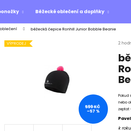
ponožky
Běžecké oblečení a doplňky
Ost
 oblečení
běžecká čepice Ronhill Junior Bobble Beanie
Co potřebujete najít?
Průmě
2 hod
VÝPRODEJ
hodno
bě
produ
HLEDAT
je
Ro
5,0
z
Be
5
Doporučujeme
hvězdi
Pokud s
nebo o
599 KČ
zeptat 
–57 %
Pavel
k roku