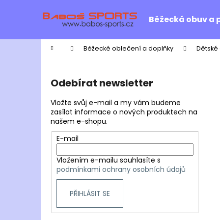
K
Přejít
na
o
Běžecká obuv a 
obsah
Zpět
Zpět
š
do
do
í
Domů
Běžecké oblečení a doplňky
Dětské
k
obchodu
obchodu
P
o
Odebírat newsletter
s
t
Vložte svůj e-mail a my vám budeme
r
zasílat informace o nových produktech na
našem e-shopu.
a
n
E-mail
n
Vložením e-mailu souhlasíte s
í
podmínkami ochrany osobních údajů
p
a
PŘIHLÁSIT SE
n
e