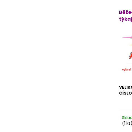
Běže
týkaj
VELIK
ČÍSL
Skl
(1 ks