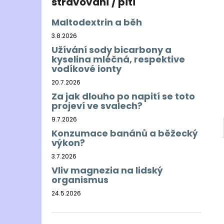
stravování / pití
Maltodextrin a běh
3.8.2026
Užívání sody bicarbony a
kyselina mléčná, respektive
vodíkové ionty
20.7.2026
Za jak dlouho po napití se toto
projeví ve svalech?
9.7.2026
Konzumace banánů a běžecký
výkon?
3.7.2026
Vliv magnezia na lidský
organismus
24.5.2026