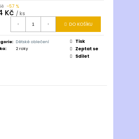
Kč
–57 %
4 Kč
/ ks
ná
DO KOŠÍKU
:
Tisk
gorie
:
Dětské oblečení
ka
:
2 roky
Zeptat se
Sdílet