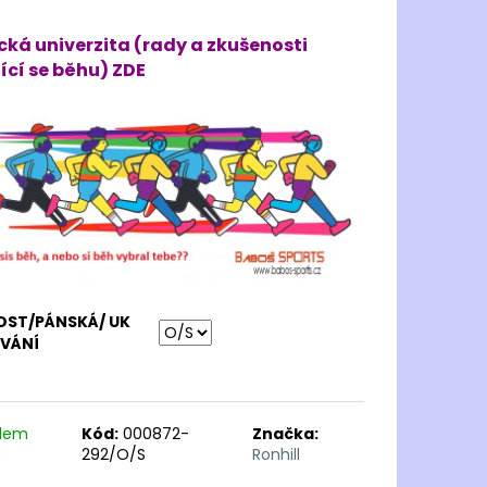
cká univerzita (rady a zkušenosti
ící se běhu) ZDE
OST/PÁNSKÁ/ UK
OVÁNÍ
adem
Kód:
000872-
Značka:
)
292/O/S
Ronhill