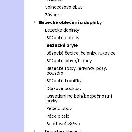
Volnočasová obuv
Závodní
Běžecké oblečení a doplňky
Běžecké doplňky
Běžecké batohy
Běžecké brýle
Běžecké čepice, čelenky, rukavice
Běžecké láhve/bidony
Běžecké tašky, ledvinky, pásy,
pouzdra
Běžecké tkaničky
Dárkové poukazy
Osvětlení na běh/bezpečnostní
prvky
Péče o obuv
Péče o tělo
Sportovní výživa
Dámské oblečení