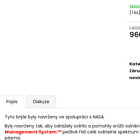
Skl
(1 ks
1 69
96
Měr
cena
Kate
Záru
novi
Popis
Diskuze
Tyto brýle byly navrženy ve spolupráci s NASA.
Byly navrženy tak, aby odrážely světlo a pomohly snížit oslněn
Management System ™
pečlivě řídí celé světelné spektrum
pásma.