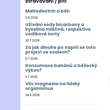
stravování / pití
Maltodextrin a běh
3.8.2026
Užívání sody bicarbony a
kyselina mléčná, respektive
vodíkové ionty
20.7.2026
Za jak dlouho po napití se toto
projeví ve svalech?
9.7.2026
Konzumace banánů a běžecký
výkon?
3.7.2026
Vliv magnezia na lidský
organismus
24.5.2026