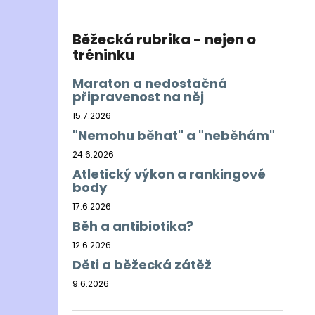
BĚŽECKÁ BUNDA RONHILL EVERYDAY
l
JACKET
899 Kč
Běžecká rubrika - nejen o
Původně:
1 200 Kč
tréninku
Maraton a nedostačná
připravenost na něj
15.7.2026
"Nemohu běhat" a "neběhám"
24.6.2026
Atletický výkon a rankingové
body
17.6.2026
Běh a antibiotika?
12.6.2026
Děti a běžecká zátěž
9.6.2026