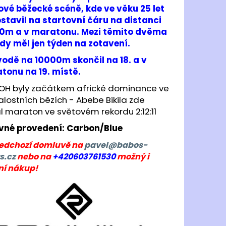
TY RONHILL MOMENTUM
ové běžecké scéně, kde ve věku 25 let
GHT
ostavil na startovní čáru na distanci
0m a v maratonu. Mezi těmito dvěma
 Kč
dy měl jen týden na zotavení.
vodě na 10000m skončil na 18. a v
tonu na 19. místě.
 OH byly začátkem africké dominance ve
alostních bězích - Abebe Bikila zde
l maraton ve světovém rekordu 2:12:11
vné provedení: Carbon/Blue
ředchozí domluvě na
pavel@babos-
s.cz
nebo na
+420603761530
možný i
ní nákup!