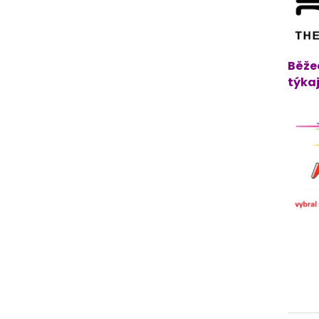
Běže
týkaj