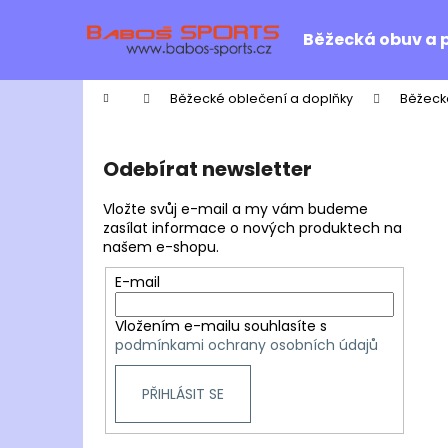
K
Přejít
na
o
Běžecká obuv a 
obsah
Zpět
Zpět
š
do
do
í
Domů
Běžecké oblečení a doplňky
Běžeck
k
obchodu
obchodu
P
o
Odebírat newsletter
s
t
Vložte svůj e-mail a my vám budeme
r
zasílat informace o nových produktech na
našem e-shopu.
a
n
E-mail
n
Vložením e-mailu souhlasíte s
í
podmínkami ochrany osobních údajů
p
a
PŘIHLÁSIT SE
n
e