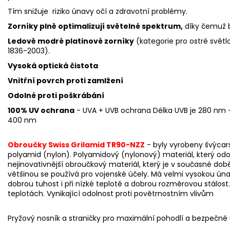
Tím snižuje riziko únavy očí a zdravotní problémy.
Zorníky plně optimalizují světelné spektrum,
díky čemuž ba
Ledově modré platinové zorníky
(kategorie pro ostré světl
1836-2003).
Vysoká optická čistota
Vnitřní povrch proti zamlžení
Odolné proti poškrábání
100% UV ochrana
- UVA + UVB ochrana Délka UVB je 280 nm 
400 nm
Obroučky Swiss Grilamid TR90-NZZ
-
byly vyrobeny švýcar
polyamid (nylon). Polyamidový (nylonový) materiál, který od
nejinovativnější obroučkový materiál, který je v současné dob
většinou se používá pro vojenské účely. Má velmi vysokou ún
dobrou tuhost i při nízké teplotě a dobrou rozměrovou stálost. 
teplotách. Vynikající odolnost proti povětrnostním vlivům
Pryžový nosník a straničky pro maximální pohodlí a bezpečné