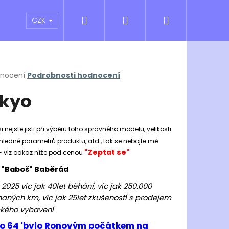
Hledat
Přihlášení
Nákupní
atní sporty
Outlet
Obchodní podmínky
CZK
košík
rné
dnocení
Podrobnosti hodnocení
cení
kyo
ktu
i nejste jisti při výběru toho správného modelu, velikosti
hledně parametrů produktu, atd., tak se nebojte mě
ček.
"Zeptat se"
- viz odkaz níže pod cenou
 "Baboš" Baběrád
 2025 víc jak 40let běhání, víc jak 250.000
aných km, víc jak 25let zkušeností s prodejem
Následující
kého vybavení
o 64 'bylo Ronovým počátkem na