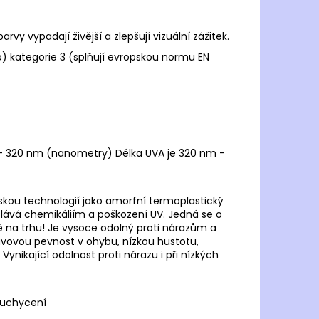
rvy vypadají živější a zlepšují vizuální zážitek.
o)
kategorie 3 (splňují evropskou normu EN
- 320 nm (nanometry) Délka UVA je 320 nm -
skou technologií jako amorfní termoplastický
olává chemikáliím a poškození UV. Jedná se o
ě na trhu! Je vysoce odolný proti nárazům a
avovou pevnost v ohybu, nízkou hustotu,
Vynikající odolnost proti nárazu i při nízkých
 uchycení