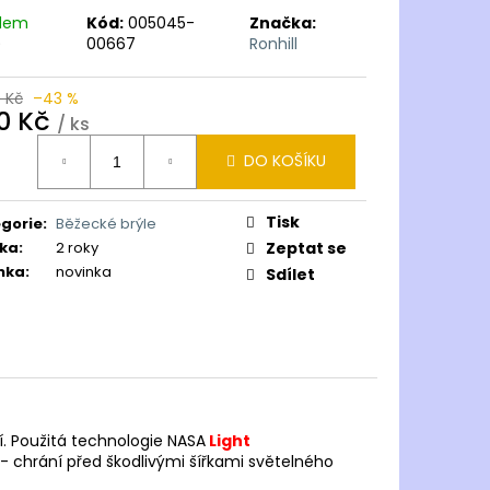
adem
Kód:
005045-
Značka:
)
00667
Ronhill
9 Kč
–43 %
0 Kč
/ ks
ná
DO KOŠÍKU
:
Tisk
gorie
:
Běžecké brýle
ka
:
2 roky
Zeptat se
nka
:
novinka
Sdílet
í. Použitá technologie NASA
Light
 - chrání před škodlivými šířkami světelného