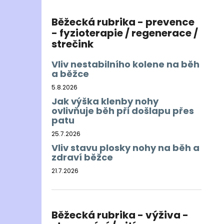
Běžecká rubrika - prevence
- fyzioterapie / regenerace /
strečink
Vliv nestabilního kolene na běh
a běžce
5.8.2026
Jak výška klenby nohy
ovlivňuje běh při došlapu přes
patu
25.7.2026
Vliv stavu plosky nohy na běh a
zdraví běžce
21.7.2026
Běžecká rubrika - výživa -