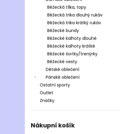
Běžecká tílka, topy
Běžecká trika dlouhý rukáv
Běžecká trika krátký rukáv
Běžecké bundy
Běžecké kalhoty dlouhé
Běžecké kalhoty krátké
Běžecké šortky/trenýrky
Běžecké vesty
Dětské oblečení
Pánské oblečení
Ostatní sporty
Outlet
Značky
Nákupní košík