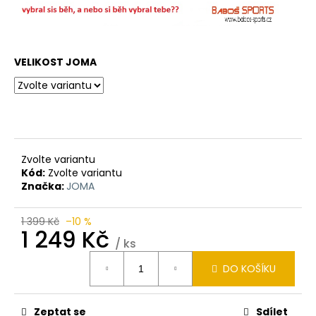
VELIKOST JOMA
Zvolte variantu
Kód:
Zvolte variantu
Značka:
JOMA
1 399 Kč
–10 %
1 249 Kč
/ ks
Měrná
DO KOŠÍKU
cena:
Zeptat se
Sdílet