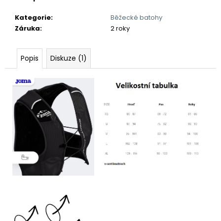
Kategorie
:
Běžecké batohy
Záruka
:
2 roky
Popis
Diskuze (1)