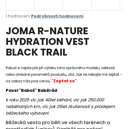
a
j
Průměrné
1 hodnocení
Podrobnosti hodnocení
í
hodnocení
JOMA R-NATURE
produktu
t
je
?
HYDRATION VEST
5,0
z
BLACK TRAIL
5
hvězdiček.
HLEDAT
Pokud si nejste jisti při výběru toho správného modelu, velikosti
nebo ohledně parametrů produktu, atd., tak se nebojte mě zeptat -
"Zeptat se"
viz odkaz níže pod cenou
Pavel "Baboš" Baběrád
D
o
k roku 2025 víc jak 40let běhání, víc jak 250.000
p
naběhaných km, víc jak 25let zkušeností s prodejem
o
běžeckého vybavení
r
Běžecká vesta pro běh ve všech terénech a
u
prostředích (unisex). Doplněk pro nošení