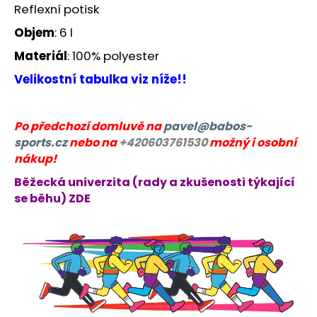
Reflexní potisk
Objem
: 6 l
Materiál
: 100% polyester
Velikostní tabulka viz níže!!
Po předchozí domluvě na
pavel@babos-
sports.cz
nebo na
+420603761530
možný i osobní
nákup!
Běžecká univerzita (rady a zkušenosti týkající
se běhu) ZDE