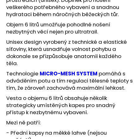
č
veškerého potřebného vybavení a snadnou
u
j
hydrataci během náročných běžeckých tůr.
e
O
bjem 6 litrů umožňuje pohodlné nošení
m
nezbytných věcí nejen pro ultratrail.
e
Unisex design vyrobený z technické a elastické
síťoviny, která usnadňuje volnost pohybu a
BĚŽECKÁ
dokonale se přizpůsobuje anatomii každého
BUNDA
těla.
RONHILL
EVERYDAY
Technologie
MICRO-MESH SYSTEM
pomáhá s
JACKET
odváděním potu a tím regulaci tělesné teploty s
899
tím, že zároveň zachovává maximální lehkost.
Kč
Původně:
Vesta o objemu 6 litrů obsahuje několik
1
200
strategicky umístěných kapes pro snadný
Kč
přístup k nezbytnému vybavení.
Mezi ně patří:
- Přední kapsy na měkké lahve (nejsou