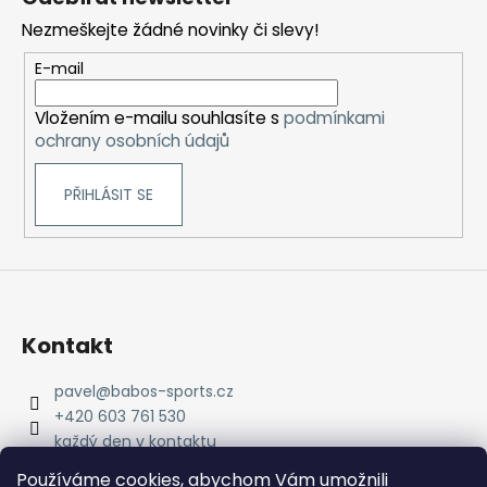
p
Nezmeškejte žádné novinky či slevy!
a
t
E-mail
í
Vložením e-mailu souhlasíte s
podmínkami
ochrany osobních údajů
PŘIHLÁSIT SE
Kontakt
pavel
@
babos-sports.cz
+420 603 761 530
každý den v kontaktu
pavel.babos.90/
Používáme cookies, abychom Vám umožnili