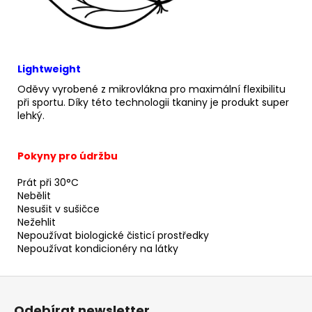
Lightweight
Oděvy vyrobené z mikrovlákna pro maximální flexibilitu
při sportu.
Díky této technologii tkaniny je produkt super
lehký.
Pokyny pro údržbu
Prát při 30°C
Nebělit
Nesušit v sušičce
Nežehlit
Nepoužívat biologické čisticí prostředky
Nepoužívat kondicionéry na látky
Z
á
Odebírat newsletter