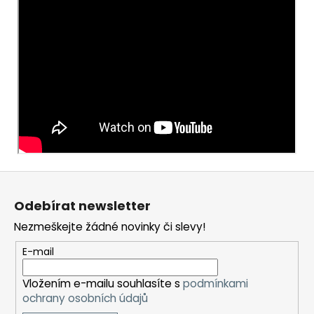
Z
á
Odebírat newsletter
p
Nezmeškejte žádné novinky či slevy!
a
t
E-mail
í
Vložením e-mailu souhlasíte s
podmínkami
ochrany osobních údajů