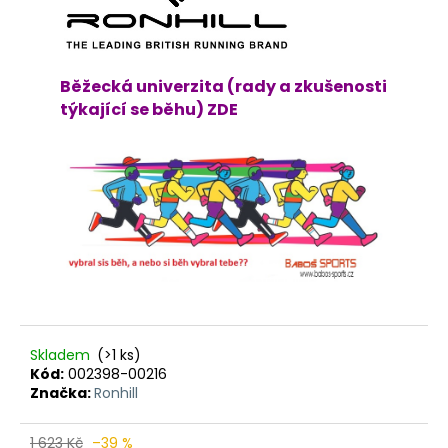
Běžecká univerzita (rady a zkušenosti
týkající se běhu) ZDE
Skladem
(>1 ks)
Kód:
002398-00216
Značka:
Ronhill
1 623 Kč
–39 %