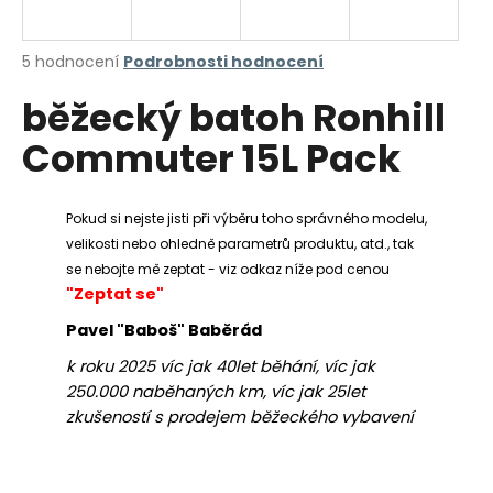
a
j
Průměrné
5 hodnocení
Podrobnosti hodnocení
í
hodnocení
běžecký batoh Ronhill
produktu
t
je
?
Commuter 15L Pack
5,0
z
5
hvězdiček.
Pokud si nejste jisti při výběru toho správného modelu,
velikosti nebo ohledně parametrů produktu, atd., tak
HLEDAT
se nebojte mě zeptat - viz odkaz níže pod cenou
"Zeptat se"
Pavel "Baboš" Baběrád
D
k roku 2025 víc jak 40let běhání, víc jak
o
250.000 naběhaných km, víc jak 25let
p
zkušeností s prodejem běžeckého vybavení
o
r
u