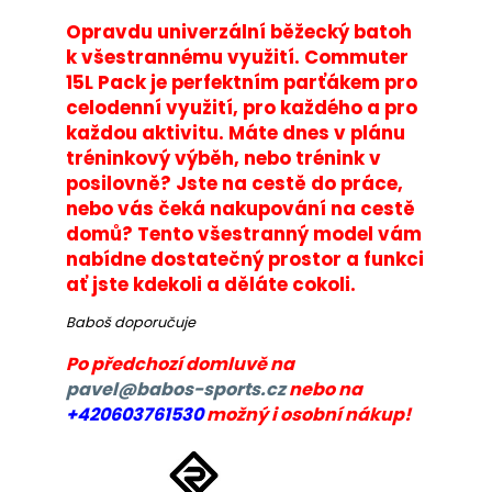
č
u
Opravdu univerzální běžecký batoh
j
k všestrannému využití. Commuter
e
15L Pack je perfektním parťákem pro
m
celodenní využití, pro každého a pro
e
každou aktivitu. Máte dnes v plánu
tréninkový výběh, nebo trénink v
posilovně? Jste na cestě do práce,
BĚŽECKÉ
TRIKO
nebo vás čeká nakupování na cestě
RONHILL
domů? Tento všestranný model vám
CORE
nabídne dostatečný prostor a funkci
L/S
TEE
ať jste kdekoli a děláte cokoli.
809
Baboš doporučuje
Kč
Původně:
Po předchozí domluvě na
899
Kč
pavel@babos-sports.cz
nebo na
+420603761530
možný i osobní nákup!