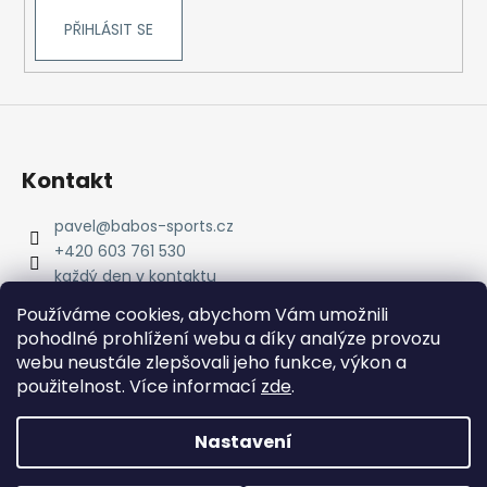
PŘIHLÁSIT SE
Kontakt
pavel
@
babos-sports.cz
+420 603 761 530
každý den v kontaktu
pavel.babos.90/
Používáme cookies, abychom Vám umožnili
pohodlné prohlížení webu a díky analýze provozu
webu neustále zlepšovali jeho funkce, výkon a
použitelnost. Více informací
zde
.
Nastavení
Vytvořil Shoptet