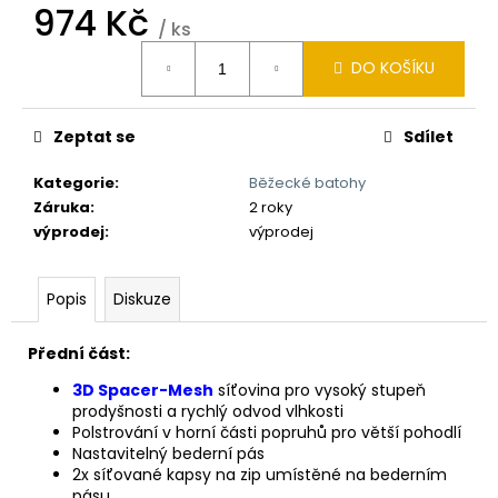
974 Kč
/ ks
Měrná
DO KOŠÍKU
cena:
Zeptat se
Sdílet
Kategorie
:
Běžecké batohy
Záruka
:
2 roky
výprodej
:
výprodej
Popis
Diskuze
Přední část:
3D Spacer-Mesh
síťovina pro vysoký stupeň
prodyšnosti a rychlý odvod vlhkosti
Polstrování v horní části popruhů pro větší pohodlí
Nastavitelný bederní pás
2x síťované kapsy na zip umístěné na bederním
pásu