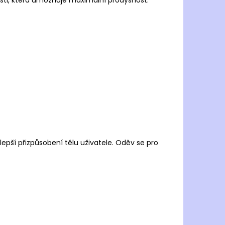
osti, která umožňuje maximální prodyšnost.
epší přizpůsobení tělu uživatele.
Oděv se pro