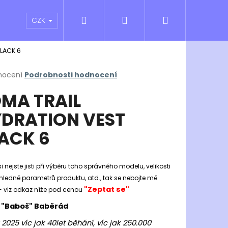
Hledat
Přihlášení
Nákupní
atní sporty
Outlet
Obchodní podmínky
CZK
LACK 6
košík
rné
nocení
Podrobnosti hodnocení
cení
MA TRAIL
ktu
DRATION VEST
ACK 6
ček.
i nejste jisti při výběru toho správného modelu, velikosti
hledně parametrů produktu, atd., tak se nebojte mě
"Zeptat se"
- viz odkaz níže pod cenou
Následující
 "Baboš" Baběrád
 2025 víc jak 40let běhání, víc jak 250.000