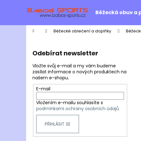
K
Přejít
na
o
Běžecká obuv a 
obsah
Zpět
Zpět
š
do
do
í
Domů
Běžecké oblečení a doplňky
Běžeck
k
obchodu
obchodu
P
o
Odebírat newsletter
s
t
Vložte svůj e-mail a my vám budeme
r
zasílat informace o nových produktech na
našem e-shopu.
a
n
E-mail
n
Vložením e-mailu souhlasíte s
í
podmínkami ochrany osobních údajů
p
a
PŘIHLÁSIT SE
n
e