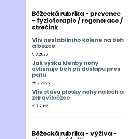
Běžecká rubrika - prevence
- fyzioterapie / regenerace /
strečink
Vliv nestabilního kolene na běh
a běžce
5.8.2026
Jak výška klenby nohy
ovlivňuje běh při došlapu přes
patu
25.7.2026
Vliv stavu plosky nohy na běh a
zdraví běžce
21.7.2026
Běžecká rubrika - výživa -