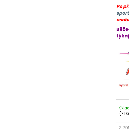
Po p
sport
osob
Běže
týkaj
Skl
(>1 k
3 79