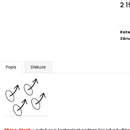
2 
Měr
cena
Kate
Záru
Popis
Diskuze