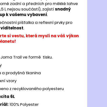
torné zadní a předních pro měkké lahve
,5 l, nejsou součástí), zajistí
snadný
tup k vašemu vybavení
.
čnostní píšťalka a reflexní prvky pro
 viditelnost
.
rte si vestu, která myslí na váš výkon
planetu!
Joma Trail ve formě tisku.
y
á a prodyšná tkanina
xní vzory
beno z recyklovaného polyesteru
cita 6L
riál:
100% Polyester