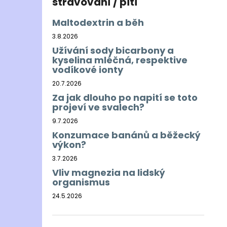
stravování / pití
Maltodextrin a běh
3.8.2026
Užívání sody bicarbony a
kyselina mléčná, respektive
vodíkové ionty
20.7.2026
Za jak dlouho po napití se toto
projeví ve svalech?
9.7.2026
Konzumace banánů a běžecký
výkon?
3.7.2026
Vliv magnezia na lidský
organismus
24.5.2026