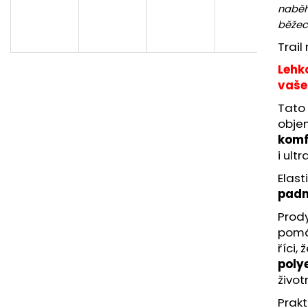
BĚŽECKÉ RUKAVICE RONHILL CLASSIC
BĚŽECKÁ OBUV 
naběh
GLOVE
2 299 Kč
běžec
346 Kč
Původně:
3 769
Původně:
384 Kč
Trail
Lehk
vaše
Tato 
objem
komf
i ult
Elast
padn
Prod
pomá
říci,
poly
život
Prak