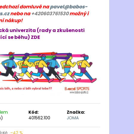
ředchozí domluvě na
pavel@babos-
s.cz
nebo na
+420603761530
možný i
ní nákup!
cká univerzita (rady a zkušenosti
ící se běhu) ZDE
adem
Kód:
Značka:
s)
401562.100
JOMA
9 Kč
–42 %