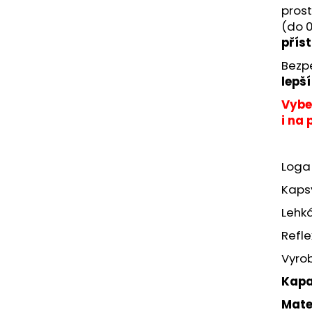
pros
(do 0
přís
Bezpe
lepší
Vybe
i na 
Loga 
Kaps
Lehk
Refle
Vyro
Kapa
Mate