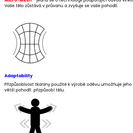
Micro-Mesh
- jedná se o technologii podporující odvod vlhk
Vaše tělo zůstává v průvanu a zvyšuje se vaše pohodlí.
Adaptability
Přizpůsobivost
tkaniny použité k výrobě oděvu umožňuje jeho l
větší pohodlí přizpůsobí tělu.