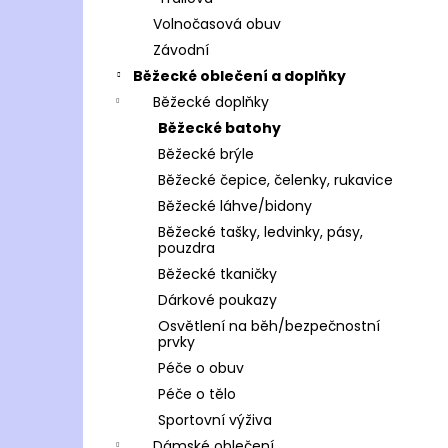
Volnočasová obuv
Závodní
Běžecké oblečení a doplňky
Běžecké doplňky
Běžecké batohy
Běžecké brýle
Běžecké čepice, čelenky, rukavice
Běžecké láhve/bidony
Běžecké tašky, ledvinky, pásy,
pouzdra
Běžecké tkaničky
Dárkové poukazy
Osvětlení na běh/bezpečnostní
prvky
Péče o obuv
Péče o tělo
Sportovní výživa
Dámské oblečení