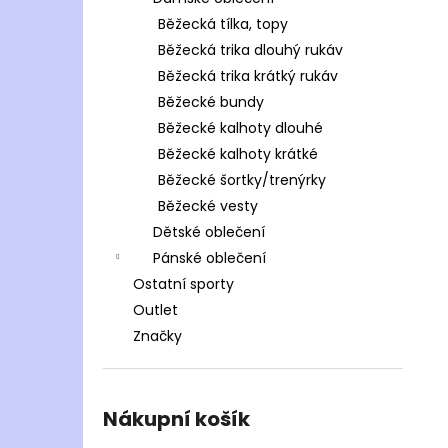
Běžecká tílka, topy
Běžecká trika dlouhý rukáv
Běžecká trika krátký rukáv
Běžecké bundy
Běžecké kalhoty dlouhé
Běžecké kalhoty krátké
Běžecké šortky/trenýrky
Běžecké vesty
Dětské oblečení
Pánské oblečení
Ostatní sporty
Outlet
Značky
Nákupní košík