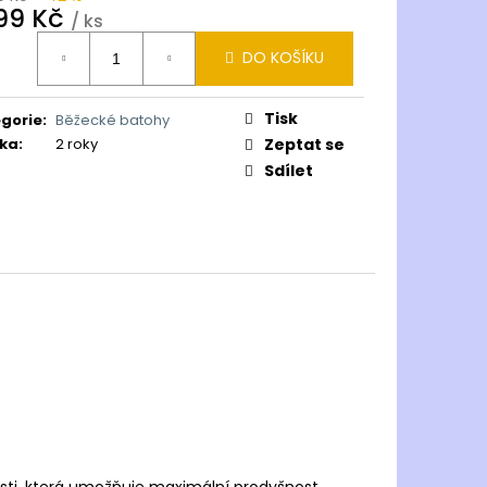
199 Kč
/ ks
ná
DO KOŠÍKU
:
Tisk
gorie
:
Běžecké batohy
ka
:
2 roky
Zeptat se
Sdílet