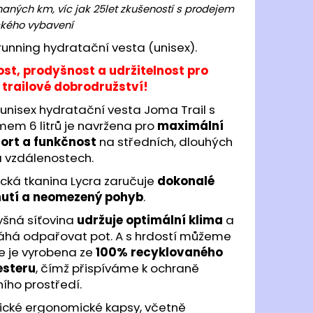
JOMA R.6000 2502
aných km, víc jak 25let zkušeností s prodejem
kého vybavení
 Kč
 running hydratační vesta (unisex).
ost, prodyšnost a udržitelnost pro
 trailové dobrodružství!
unisex hydratační vesta Joma Trail s
em 6 litrů je navržena pro
maximální
ort a funkčnost
na středních, dlouhých
ra vzdálenostech.
ická tkanina Lycra zaručuje
dokonalé
utí a neomezený pohyb
.
yšná síťovina
udržuje optimální klima
a
há odpařovat pot. A s hrdostí můžeme
 že je vyrobena ze
100% recyklovaného
esteru
, čímž přispíváme k ochraně
ního prostředí.
tické ergonomické kapsy, včetně