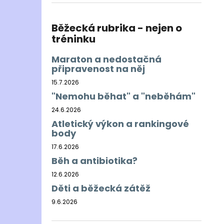
BĚŽECKÁ BUNDA RONHILL EVERYDAY
l
JACKET
899 Kč
Běžecká rubrika - nejen o
Původně:
1 200 Kč
tréninku
Maraton a nedostačná
připravenost na něj
15.7.2026
"Nemohu běhat" a "neběhám"
24.6.2026
Atletický výkon a rankingové
body
17.6.2026
Běh a antibiotika?
12.6.2026
Děti a běžecká zátěž
9.6.2026