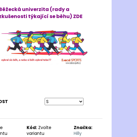
Běžecká univerzita (rady a
zkušenosti týkající se běhu) ZDE
OST
te
Kód:
Zvolte
Značka:
antu
variantu
Hilly