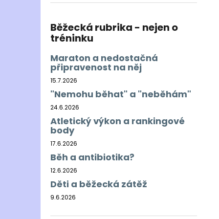
BĚŽECKÁ BUNDA RONHILL EVERYDAY
l
JACKET
899 Kč
Běžecká rubrika - nejen o
Původně:
1 200 Kč
tréninku
Maraton a nedostačná
připravenost na něj
15.7.2026
"Nemohu běhat" a "neběhám"
24.6.2026
Atletický výkon a rankingové
body
17.6.2026
Běh a antibiotika?
12.6.2026
Děti a běžecká zátěž
9.6.2026