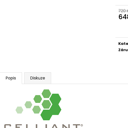
720 
64
Měr
cena
Kate
Záru
Popis
Diskuze