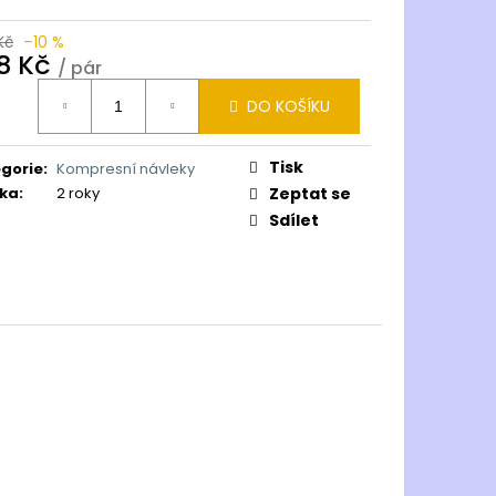
Kč
–10 %
8 Kč
/ pár
ná
DO KOŠÍKU
:
Tisk
gorie
:
Kompresní návleky
ka
:
2 roky
Zeptat se
Sdílet