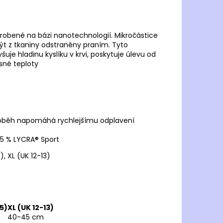
yrobené na bázi nanotechnologií. Mikročástice
ýt z tkaniny odstraněny praním. Tyto
šuje hladinu kyslíku v krvi, poskytuje úlevu od
sné teploty
ní oběh napomáhá rychlejšímu odplavení
 5 % LYCRA® Sport
), XL (UK 12-13)
.5)
XL (UK 12-13)
40-45 cm