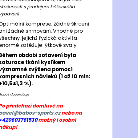
OMA HISPALIS LADY
zkušeností s prodejem běžeckého
vybavení
 Kč
Optimální komprese, žádné škrcení
ani žádné shrnování. Vhodné pro
všechny, jejichž fyzická aktivita
enormě zatěžuje lýtkové svaly.
Během období zotavení byla
saturace tkání kyslíkem
významně zvýšena pomocí
kompresních návleků (1 až 10 min:
+10,5±1,3 %).
Baboš doporučuje
Po předchozí domluvě na
pavel@babos-sports.cz
nebo na
+420603761530
možný i osobní
nákup!