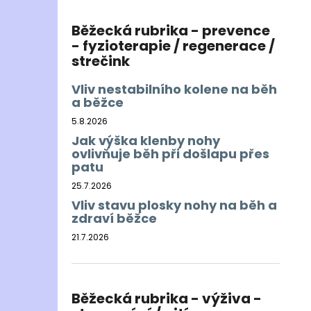
Běžecká rubrika - prevence
- fyzioterapie / regenerace /
strečink
Vliv nestabilního kolene na běh
a běžce
5.8.2026
Jak výška klenby nohy
ovlivňuje běh při došlapu přes
patu
25.7.2026
Vliv stavu plosky nohy na běh a
zdraví běžce
21.7.2026
Běžecká rubrika - výživa -