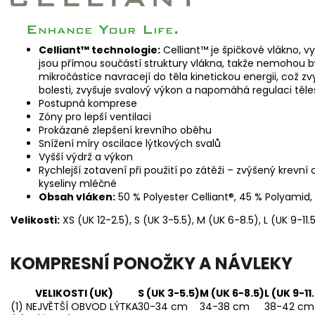
Celliant™ technologie:
Celliant™ je špičkové vlákno, v
jsou přímou součástí struktury vlákna, takže nemohou b
mikročástice navracejí do těla kinetickou energii, což zvy
bolesti, zvyšuje svalový výkon a napomáhá regulaci těle
Postupná komprese
Zóny pro lepší ventilaci
Prokázané zlepšení krevního oběhu
Snížení míry oscilace lýtkových svalů
Vyšší výdrž a výkon
Rychlejší zotavení při použití po zátěži – zvýšený krev
kyseliny mléčné
Obsah vláken:
50 % Polyester Celliant®, 45 % Polyamid,
Velikosti:
XS (UK 12-2.5), S (UK 3-5.5), M (UK 6-8.5), L (UK 9-11.5
KOMPRESNÍ PONOŽKY A NÁVLEKY
VELIKOSTI (UK)
S (UK 3-5.5)
M (UK 6-8.5)
L (UK 9-11
(1) NEJVĚTŠÍ OBVOD LÝTKA
30-34 cm
34-38 cm
38-42 cm