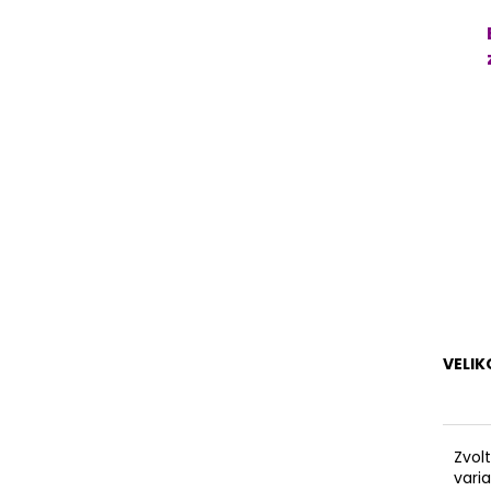
VELIK
Zvol
vari