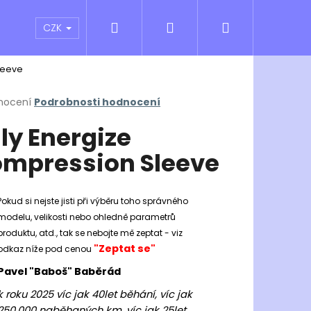
Hledat
Přihlášení
Nákupní
atní sporty
Outlet
Obchodní podmínky
CZK
leeve
košík
rné
nocení
Podrobnosti hodnocení
cení
lly Energize
ktu
mpression Sleeve
ček.
Pokud si nejste jisti při výběru toho správného
modelu, velikosti nebo ohledně parametrů
produktu, atd., tak se nebojte mě zeptat - viz
"Zeptat se"
odkaz níže pod cenou
Pavel "Baboš" Baběrád
Následující
k roku 2025 víc jak 40let běhání, víc jak
250.000 naběhaných km, víc jak 25let