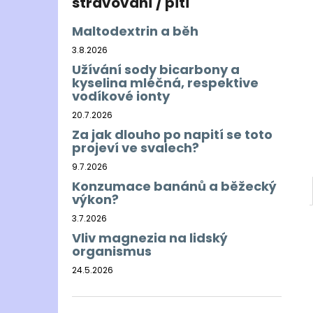
stravování / pití
Maltodextrin a běh
3.8.2026
Užívání sody bicarbony a
kyselina mléčná, respektive
vodíkové ionty
20.7.2026
Za jak dlouho po napití se toto
projeví ve svalech?
9.7.2026
Konzumace banánů a běžecký
výkon?
3.7.2026
Vliv magnezia na lidský
organismus
24.5.2026