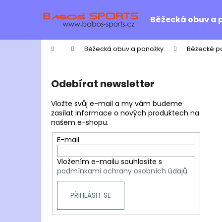
K
Přejít
na
o
Běžecká obuv a 
obsah
Zpět
Zpět
š
do
do
í
Domů
Běžecká obuv a ponožky
Běžecké p
k
obchodu
obchodu
P
o
Odebírat newsletter
s
t
Vložte svůj e-mail a my vám budeme
r
zasílat informace o nových produktech na
našem e-shopu.
a
n
E-mail
n
Vložením e-mailu souhlasíte s
í
podmínkami ochrany osobních údajů
p
a
PŘIHLÁSIT SE
n
e