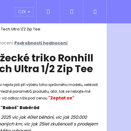
Hledat
Přihlášení
Nákupní
atní sporty
Outlet
Obchodní podmínky
CZK
 Tech Ultra 1/2 Zip Tee
košík
rné
nocení
Podrobnosti hodnocení
cení
žecké triko Ronhill
ktu
ch Ultra 1/2 Zip Tee
ček.
i nejste jisti při výběru toho správného modelu, velikosti
hledně parametrů produktu, atd., tak se nebojte mě
"Zeptat se"
- viz odkaz níže pod cenou
 "Baboš" Baběrád
Následující
 2025 víc jak 40let běhání, víc jak 250.000
aných km, víc jak 25let zkušeností s prodejem
kého vybavení