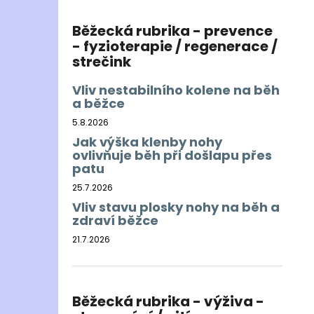
Běžecká rubrika - prevence
- fyzioterapie / regenerace /
strečink
Vliv nestabilního kolene na běh
a běžce
5.8.2026
Jak výška klenby nohy
ovlivňuje běh při došlapu přes
patu
25.7.2026
Vliv stavu plosky nohy na běh a
zdraví běžce
21.7.2026
Běžecká rubrika - výživa -