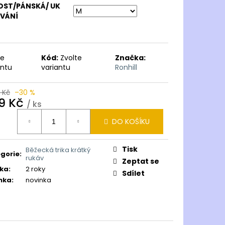
OST/PÁNSKÁ/ UK
OVÁNÍ
te
Kód:
Zvolte
Značka:
antu
variantu
Ronhill
 Kč
–30 %
19 Kč
/ ks
ná
DO KOŠÍKU
:
Tisk
Běžecká trika krátký
gorie
:
rukáv
Zeptat se
ka
:
2 roky
Sdílet
nka
:
novinka