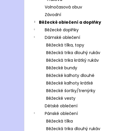
Volnočasová obuv
Závodní
Běžecké oblečení a doplňky
Běžecké doplňky
Dámské oblečení
Běžecká tílka, topy
Běžecká trika dlouhý rukáv
Běžecká trika krátký rukáv
Běžecké bundy
Běžecké kalhoty dlouhé
Běžecké kalhoty krátké
Běžecké šortky/trenýrky
Běžecké vesty
Dětské oblečení
Pánské oblečení
Běžecká tílka
Běžecká trika dlouhý rukáv