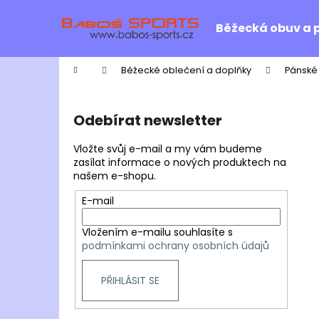
K
Přejít
na
o
Běžecká obuv a 
obsah
Zpět
Zpět
š
do
do
í
Domů
Běžecké oblečení a doplňky
Pánské
k
obchodu
obchodu
P
o
Odebírat newsletter
s
t
Vložte svůj e-mail a my vám budeme
r
zasílat informace o nových produktech na
našem e-shopu.
a
n
E-mail
n
Vložením e-mailu souhlasíte s
í
podmínkami ochrany osobních údajů
p
a
PŘIHLÁSIT SE
n
e