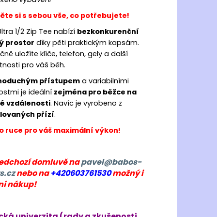
OMA HISPALIS LADY
te si s sebou vše, co potřebujete!
 Kč
Ultra 1/2 Zip Tee nabízí
bezkonkurenční
ý prostor
díky pěti praktickým kapsám.
ně uložíte klíče, telefon, gely a další
tnosti pro váš běh.
noduchým přístupem
a variabilními
stmi je ideální
zejména pro běžce na
é vzdálenosti
. Navíc je vyrobeno z
lovaných přízí
.
o ruce pro váš maximální výkon!
ředchozí domluvě na
pavel@babos-
s.cz
nebo na
+420603761530
možný i
ní nákup!
cká univerzita (rady a zkušenosti