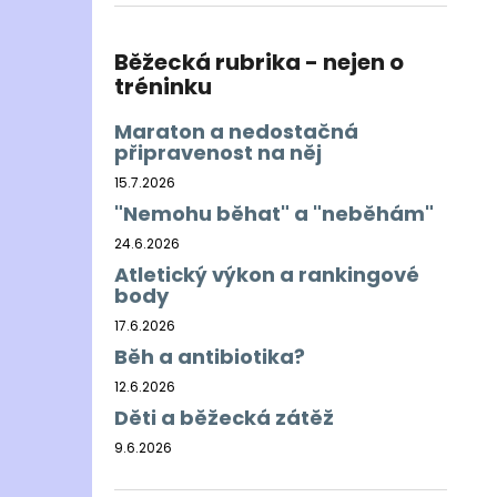
BĚŽECKÁ BUNDA RONHILL EVERYDAY
l
JACKET
899 Kč
Běžecká rubrika - nejen o
Původně:
1 200 Kč
tréninku
Maraton a nedostačná
připravenost na něj
15.7.2026
"Nemohu běhat" a "neběhám"
24.6.2026
Atletický výkon a rankingové
body
17.6.2026
Běh a antibiotika?
12.6.2026
Děti a běžecká zátěž
9.6.2026