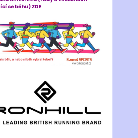
ící se běhu) ZDE