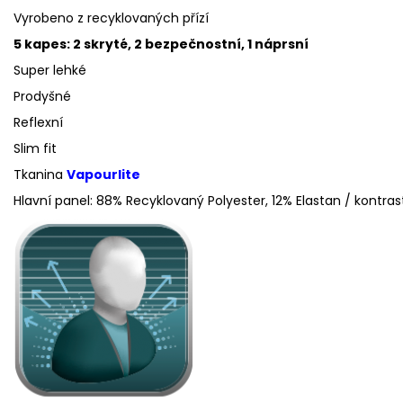
Vyrobeno z recyklovaných přízí
5 kapes: 2 skryté, 2 bezpečnostní, 1 náprsní
Super lehké
Prodyšné
Reflexní
Slim fit
Tkanina
V
ap
ourlite
Hlavní panel: 88% Recyklovaný Polyester, 12% Elastan / kontra