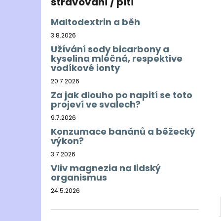
stravování / pití
Maltodextrin a běh
3.8.2026
Užívání sody bicarbony a
kyselina mléčná, respektive
vodíkové ionty
20.7.2026
Za jak dlouho po napití se toto
projeví ve svalech?
9.7.2026
Konzumace banánů a běžecký
výkon?
3.7.2026
Vliv magnezia na lidský
organismus
24.5.2026