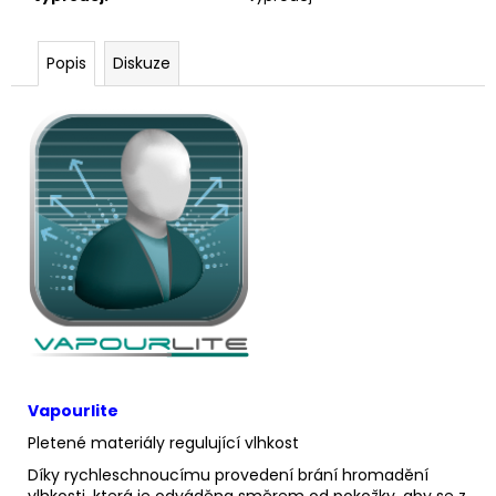
Popis
Diskuze
Vapourlite
Pletené materiály regulující vlhkost
Díky rychleschnoucímu provedení brání hromadění
vlhkosti, která je odváděna směrem od pokožky, aby se z