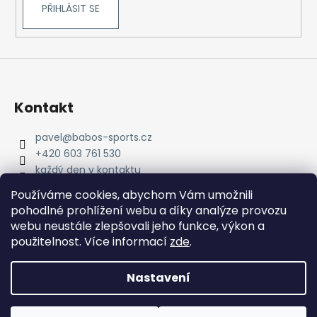
PŘIHLÁSIT SE
Kontakt
pavel
@
babos-sports.cz
+420 603 761 530
každý den v kontaktu
pavel.babos.90/
Používáme cookies, abychom Vám umožnili
pohodlné prohlížení webu a díky analýze provozu
webu neustále zlepšovali jeho funkce, výkon a
použitelnost. Více informací
zde
.
Nastavení
Vytvořil Shoptet
Copyright 2026
babos-sports
. Všechna práva