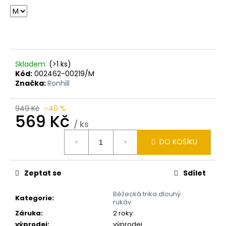
Skladem
(>1 ks)
Kód:
002462-00219/M
Značka:
Ronhill
949 Kč
–40 %
569 Kč
/ ks
Měrná
DO KOŠÍKU
cena:
Zeptat se
Sdílet
Běžecká trika dlouhý
Kategorie
:
rukáv
Záruka
:
2 roky
výprodej
:
výprodej