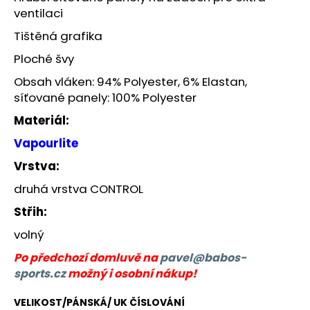
č
ventilaci
u
j
Tištěná grafika
e
Ploché švy
m
e
Obsah vláken: 94% Polyester, 6% Elastan,
síťované panely: 100% Polyester
BĚŽECKÁ
Materiál:
OBUV
JOMA
Vapourlite
R-
Vrstva:
6000
2609
druhá vrstva CONTROL
2
499
Střih:
Kč
Původně:
volný
3
000
Po předchozí domluvě na
pavel@babos-
Kč
sports.cz
možný i osobní nákup!
VELIKOST/PÁNSKÁ/ UK ČÍSLOVÁNÍ