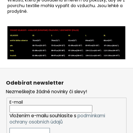
povrchu textilie mohla vypařit do vzduchu. Jsou lehké a
prodyšné.
Z
á
Odebírat newsletter
p
Nezmeškejte žádné novinky či slevy!
a
t
E-mail
í
Vložením e-mailu souhlasíte s
podmínkami
ochrany osobních údajů