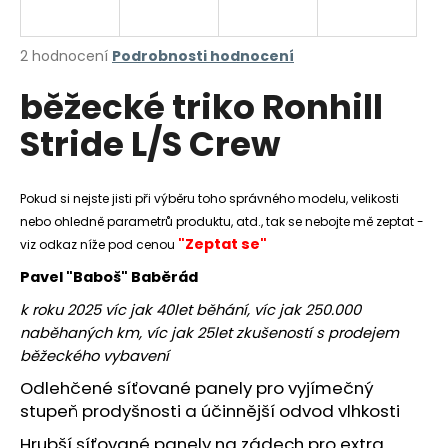
a
j
Průměrné
2 hodnocení
Podrobnosti hodnocení
í
hodnocení
běžecké triko Ronhill
produktu
t
je
?
Stride L/S Crew
5,0
z
5
hvězdiček.
Pokud si nejste jisti při výběru toho správného modelu, velikosti
nebo ohledně parametrů produktu, atd., tak se nebojte mě zeptat -
HLEDAT
"Zeptat se"
viz odkaz níže pod cenou
Pavel "Baboš" Baběrád
k roku 2025 víc jak 40let běhání, víc jak 250.000
D
naběhaných km, víc jak 25let zkušeností s prodejem
o
běžeckého vybavení
p
o
Odlehčené síťované panely pro vyjímečný
r
stupeň prodyšnosti a účinnější odvod vlhkosti
u
Hrubší síťované panely na zádech pro extra