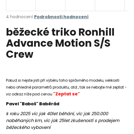
a
j
Průměrné
4 hodnocení
Podrobnosti hodnocení
í
hodnocení
běžecké triko Ronhill
produktu
t
je
?
Advance Motion S/S
4,8
z
Crew
5
hvězdiček.
HLEDAT
Pokud si nejste jisti při výběru toho správného modelu, velikosti
nebo ohledně parametrů produktu, atd., tak se nebojte mě zeptat -
"Zeptat se"
D
viz odkaz níže pod cenou
o
Pavel "Baboš" Baběrád
p
k roku 2025 víc jak 40let běhání, víc jak 250.000
o
naběhaných km, víc jak 25let zkušeností s prodejem
r
u
běžeckého vybavení