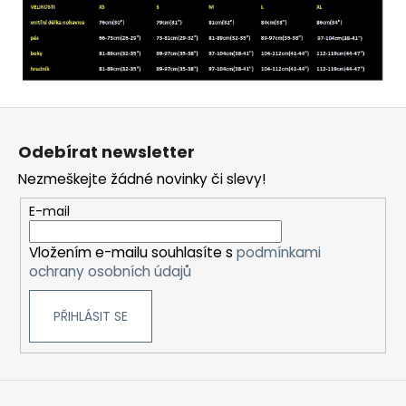
Z
á
Odebírat newsletter
p
Nezmeškejte žádné novinky či slevy!
a
t
E-mail
í
Vložením e-mailu souhlasíte s
podmínkami
ochrany osobních údajů
PŘIHLÁSIT SE