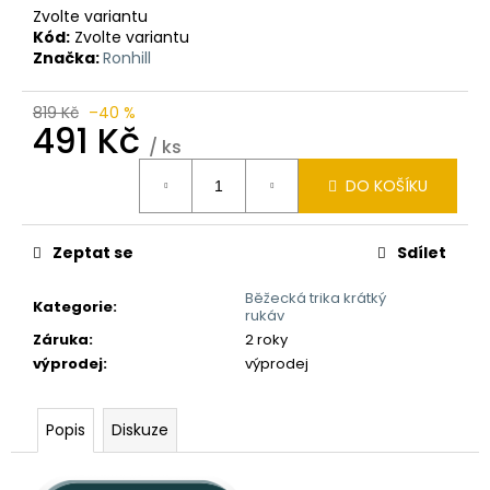
Zvolte variantu
Kód:
Zvolte variantu
Značka:
Ronhill
819 Kč
–40 %
491 Kč
/ ks
Měrná
DO KOŠÍKU
cena:
Zeptat se
Sdílet
Běžecká trika krátký
Kategorie
:
rukáv
Záruka
:
2 roky
výprodej
:
výprodej
Popis
Diskuze