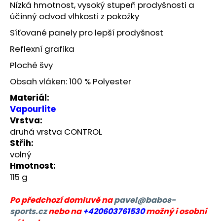
č
Nízká hmotnost, vysoký stupeň prodyšnosti a
u
účinný odvod vlhkosti z pokožky
j
Síťované panely pro lepší prodyšnost
e
m
Reflexní grafika
e
Ploché švy
Obsah vláken: 100 % Polyester
BĚŽECKÁ
BUNDA
Materiál:
RONHILL
Vapourlite
EVERYDAY
JACKET
Vrstva:
druhá vrstva CONTROL
899
Kč
Střih:
Původně:
volný
1
200
Hmotnost:
Kč
115 g
Po předchozí domluvě na
pavel@babos-
sports.cz
nebo na
+420603761530
možný i osobní