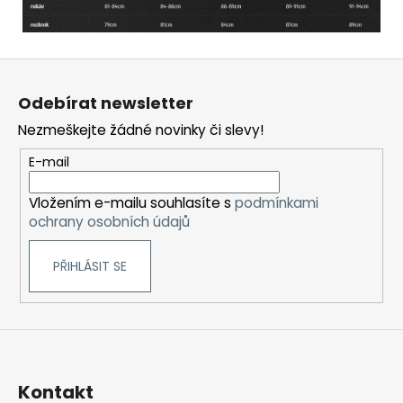
Z
á
Odebírat newsletter
p
Nezmeškejte žádné novinky či slevy!
a
t
E-mail
í
Vložením e-mailu souhlasíte s
podmínkami
ochrany osobních údajů
PŘIHLÁSIT SE
Kontakt