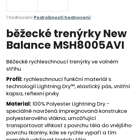
a
j
Průměrné
1 hodnocení
Podrobnosti hodnocení
í
hodnocení
běžecké trenýrky New
produktu
t
je
?
Balance MSH8005AVI
5,0
z
5
hvězdiček.
Běžecké rychleschnoucí trenýrky ve volném
střihu
HLEDAT
Profil:
rychleschnoucí funkční materiál s
technologií Lightning Dry™, elastický pás, vnitřní
kapsa, reflexní prvky
D
Material:
100% Polyester Lightning Dry -
o
speciálně navržená impregnovaná konstrukce
p
polyesterového vlákna, umožňující
o
transportovat vlhkost z povrchu těla do vnějšího
r
povrchu tkaniny, kde se rychle vypaří a tím
u
pomáhá udržovat teplotu těla