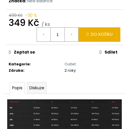
Značka:
New Balance
499 Kč
–30 %
349 Kč
/ ks
Měrná
DO KOŠÍKU
cena:
Zeptat se
Sdílet
Kategorie
:
Outlet
Záruka
:
2 roky
Popis
Diskuze