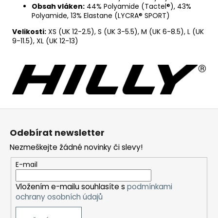
Obsah vláken:
44% Polyamide (Tactel®), 43%
Polyamide, 13% Elastane (LYCRA® SPORT)
Velikosti:
XS (UK 12-2.5), S (UK 3-5.5), M (UK 6-8.5), L (UK
9-11.5), XL (UK 12-13)
Z
á
Odebírat newsletter
p
Nezmeškejte žádné novinky či slevy!
a
t
E-mail
í
Vložením e-mailu souhlasíte s
podmínkami
ochrany osobních údajů