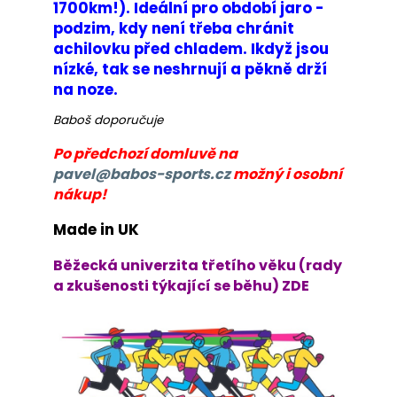
č
1700km!). Ideální pro období jaro -
u
podzim, kdy není třeba chránit
j
achilovku před chladem. Ikdyž jsou
e
nízké, tak se neshrnují a pěkně drží
m
na noze.
e
Baboš doporučuje
BĚŽECKÁ
Po předchozí domluvě na
BUNDA
pavel@babos-sports.cz
možný i osobní
RONHILL
nákup!
STRIDE
WINDSPEED
JACKET
Made in UK
1
Běžecká univerzita třetího věku (rady
399
Kč
a zkušenosti týkající se běhu) ZDE
Původně:
1
800
Kč