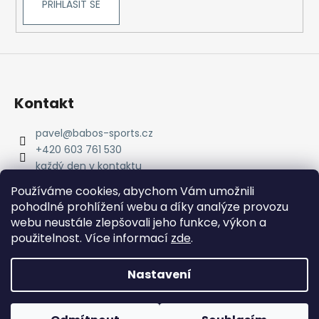
PŘIHLÁSIT SE
Kontakt
pavel
@
babos-sports.cz
+420 603 761 530
každý den v kontaktu
pavel.babos.90/
Používáme cookies, abychom Vám umožnili
pohodlné prohlížení webu a díky analýze provozu
webu neustále zlepšovali jeho funkce, výkon a
použitelnost. Více informací
zde
.
Nastavení
Vytvořil Shoptet
Copyright 2026
babos-sports
. Všechna práva