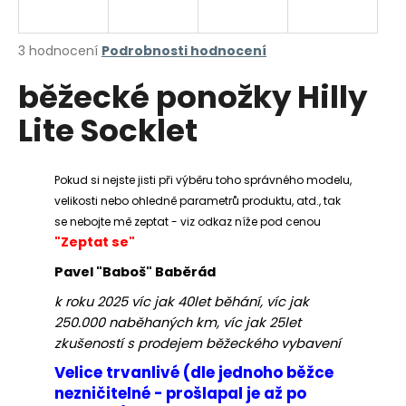
a
j
Průměrné
3 hodnocení
Podrobnosti hodnocení
í
hodnocení
běžecké ponožky Hilly
produktu
t
je
?
Lite Socklet
5,0
z
5
hvězdiček.
Pokud si nejste jisti při výběru toho správného modelu,
velikosti nebo ohledně parametrů produktu, atd., tak
HLEDAT
se nebojte mě zeptat - viz odkaz níže pod cenou
"Zeptat se"
Pavel "Baboš" Baběrád
D
k roku 2025 víc jak 40let běhání, víc jak
o
250.000 naběhaných km, víc jak 25let
p
zkušeností s prodejem běžeckého vybavení
o
r
Velice trvanlivé (dle jednoho běžce
u
nezničitelné - prošlapal je až po