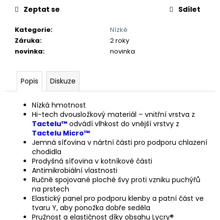
Zeptat se
Sdílet
Kategorie
:
Nízké
Záruka
:
2 roky
novinka
:
novinka
Popis
Diskuze
Nízká hmotnost
Hi-tech dvousložkový materiál – vnitřní vrstva z
Tactelu™
odvádí vlhkost do vnější vrstvy z
Tactelu Micro™
Jemná síťovina v nártní části pro podporu chlazení
chodidla
Prodyšná síťovina v kotníkové části
Antimikrobiální vlastnosti
Ručně spojované ploché švy proti vzniku puchýřů
na prstech
Elastický panel pro podporu klenby a patní část ve
tvaru Y, aby ponožka dobře seděla
Pružnost a elastičnost díky obsahu Lycry®