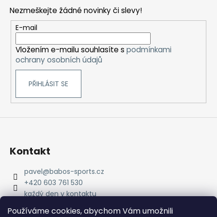
p
Nezmeškejte žádné novinky či slevy!
a
t
E-mail
í
Vložením e-mailu souhlasíte s
podmínkami
ochrany osobních údajů
PŘIHLÁSIT SE
Kontakt
pavel
@
babos-sports.cz
+420 603 761 530
každý den v kontaktu
pavel.babos.90/
Používáme cookies, abychom Vám umožnili