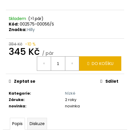
Skladem
(>1 pár)
Kód:
002575-00056/S
Značka:
Hilly
384 Kč
–10 %
345 Kč
/ pár
Měrná
DO KOŠÍKU
cena:
Zeptat se
Sdílet
Kategorie
:
Nízké
Záruka
:
2 roky
novinka
:
novinka
Popis
Diskuze