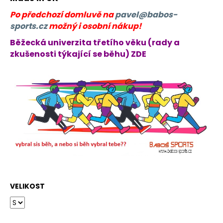
č
u
Po předchozí domluvě na
pavel@babos-
j
sports.cz
možný i osobní nákup!
e
Běžecká univerzita třetího věku (rady a
m
zkušenosti týkající se běhu) ZDE
e
BĚŽECKÁ
OBUV
JOMA
R-
6000
2602
2
499
Kč
Původně:
3
000
VELIKOST
Kč