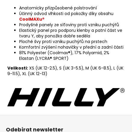
Anatomicky přizpůsobené polstrování
Účinný odvod vlhkosti od pokožky díky obsahu
CoolMAXu®
Prodyšné panely ze síťoviny proti vzniku puchýřů
Elastický panel pro podporu klenby a patní část ve
tvaru Y, aby ponožka dobře seděla
Ploché švy proti vzniku puchýřů na prstech
Komfortní zvýšení nohavičky v přední a zadní části
81% Polyester (Coolmax®), 17% Polyamid, 2%
Elastan (LYCRA® SPORT)
Velikosti:
XS (UK 12-2.5), S (UK 3-5.5), M (UK 6-8.5), L (UK
9-11.5), XL (UK 12-13)
Z
á
Odebírat newsletter