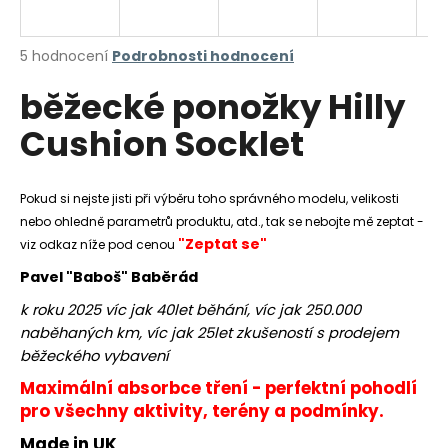
a
j
Průměrné
5 hodnocení
Podrobnosti hodnocení
í
hodnocení
běžecké ponožky Hilly
produktu
t
je
?
Cushion Socklet
5,0
z
5
hvězdiček.
Pokud si nejste jisti při výběru toho správného modelu, velikosti
nebo ohledně parametrů produktu, atd., tak se nebojte mě zeptat -
HLEDAT
"Zeptat se"
viz odkaz níže pod cenou
Pavel "Baboš" Baběrád
k roku 2025 víc jak 40let běhání, víc jak 250.000
D
naběhaných km, víc jak 25let zkušeností s prodejem
o
běžeckého vybavení
p
o
Maximální absorbce tření - perfektní pohodlí
r
pro všechny aktivity, terény a podmínky.
u
Made in UK