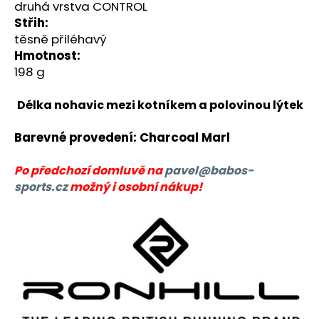
č
druhá vrstva CONTROL
u
Střih:
j
těsně přiléhavý
e
Hmotnost:
m
198 g
e
Délka nohavic mezi kotníkem a polovinou lýtek
BĚŽECKÁ
BUNDA
Barevné provedení: Charcoal Marl
RONHILL
STRIDE
SUNDOWN
Po předchozí domluvě na
pavel@babos-
JACKET
sports.cz
možný i osobní nákup!
2
199
Kč
Původně:
3
000
Kč