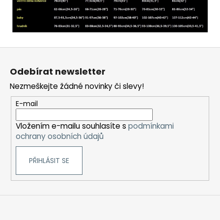
Z
á
Odebírat newsletter
p
Nezmeškejte žádné novinky či slevy!
a
t
E-mail
í
Vložením e-mailu souhlasíte s
podmínkami
ochrany osobních údajů
PŘIHLÁSIT SE