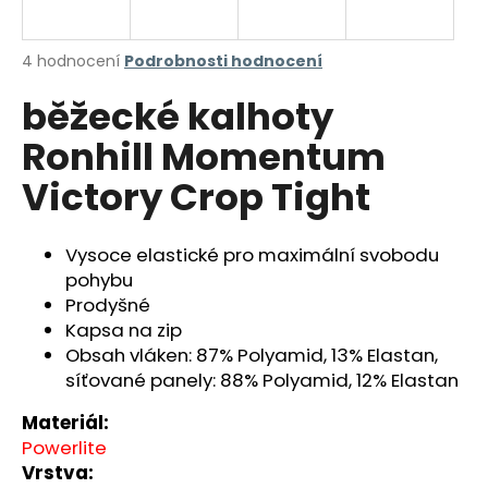
a
j
Průměrné
4 hodnocení
Podrobnosti hodnocení
í
hodnocení
běžecké kalhoty
produktu
t
je
?
Ronhill Momentum
5,0
z
Victory Crop Tight
5
hvězdiček.
Vysoce elastické pro maximální svobodu
HLEDAT
pohybu
Prodyšné
Kapsa na zip
D
Obsah vláken: 87% Polyamid, 13% Elastan,
o
síťované panely: 88% Polyamid, 12% Elastan
p
o
Materiál:
r
Powerlite
u
Vrstva: