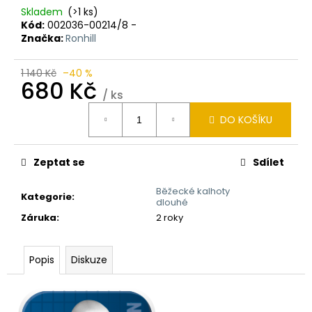
Skladem
(>1 ks)
Kód:
002036-00214/8 -
Značka:
Ronhill
1 140 Kč
–40 %
680 Kč
/ ks
Měrná
DO KOŠÍKU
cena:
Zeptat se
Sdílet
Běžecké kalhoty
Kategorie
:
dlouhé
Záruka
:
2 roky
Popis
Diskuze