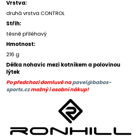
č
Vrstva:
u
druhá vrstva CONTROL
j
e
Střih:
m
těsně přiléhavý
e
Hmotnost:
BĚŽECKÁ
216 g
BUNDA
RONHILL
Délka nohavic mezi kotníkem a polovinou
STRIDE
lýtek
WINDSPEED
JACKET
Po předchozí domluvě na
pavel@babos-
1
sports.cz
možný i osobní nákup!
399
Kč
Původně:
1
800
Kč