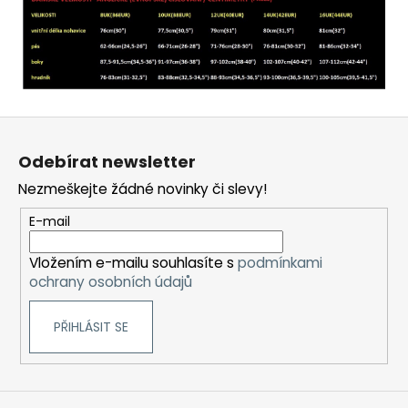
Z
á
Odebírat newsletter
p
Nezmeškejte žádné novinky či slevy!
a
t
E-mail
í
Vložením e-mailu souhlasíte s
podmínkami
ochrany osobních údajů
PŘIHLÁSIT SE