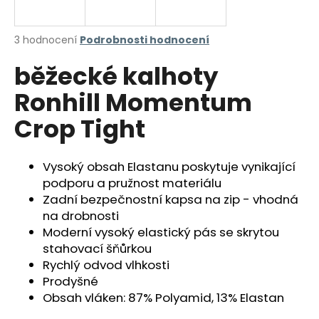
a
j
Průměrné
3 hodnocení
Podrobnosti hodnocení
í
hodnocení
běžecké kalhoty
produktu
t
je
?
Ronhill Momentum
5,0
z
Crop Tight
5
hvězdiček.
Vysoký obsah Elastanu poskytuje vynikající
HLEDAT
podporu a pružnost materiálu
Zadní bezpečnostní kapsa na zip - vhodná
na drobnosti
D
Moderní vysoký elastický pás se skrytou
o
stahovací šňůrkou
p
Rychlý odvod vlhkosti
o
Prodyšné
r
Obsah vláken: 87% Polyamid, 13% Elastan
u