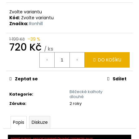
Zvolte variantu
Kód:
Zvolte variantu
Značka:
Ronhill
1 199 Kč
–39 %
720 Kč
/ ks
Měrná
DO KOŠÍKU
cena:
Zeptat se
Sdílet
Běžecké kalhoty
Kategorie
:
dlouhé
Záruka
:
2 roky
Popis
Diskuze