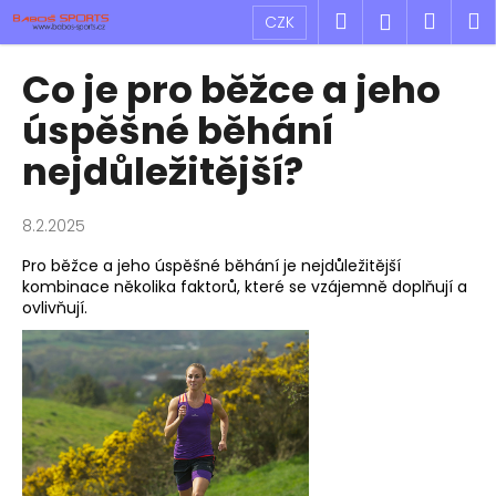
K
Přejít
Hledat
Náku
M
Přihlášen
CZK
na
o
obsah
Zpět
Zpět
košík
š
Co je pro běžce a jeho
í
C
úspěšné běhání
k
o
nejdůležitější?
p
o
8.2.2025
t
ř
Pro běžce a jeho úspěšné běhání je nejdůležitější
kombinace několika faktorů, které se vzájemně doplňují a
e
ovlivňují.
b
u
j
e
t
e
n