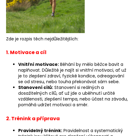
a
j
í
t
?
Zde je rozpis těch nejdůležitějších:
1. Motivace a cíl
Vnitřní motivace:
Běhání by mělo běžce bavit a
naplňovat. Důležité je najít si vnitřní motivaci, ať už
HLEDAT
je to zlepšení zdraví, fyzické kondice, odreagování
se od stresu, nebo touha překonávat sám sebe.
Stanovení cílů:
Stanovení si reálných a
dosažitelných cílů, ať už jde o uběhnutí určité
D
vzdálenosti, zlepšení tempa, nebo účast na závodu,
o
pomáhá udržet motivaci a směr.
p
o
2. Trénink a příprava
r
u
Pravidelný trénink:
Pravidelnost a systematický