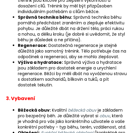
č
trénink jsou klíčové pro zlepšení výkonnosti a
dosažení cílů. Trénink by měl být přizpůsoben
u
individuálním potřebám a cílům běžce.
j
Správná technika běhu:
Správná technika běhu
e
pomáhá předcházet zraněním a zlepšuje efektivitu
m
pohybu. Je důležité dbát na držení těla, práci rukou
e
a nohou, a délku kroku (je dobré si uvědomit, že styl
běhu je důsledek a ne příčina).
Regenerace:
Dostatečná regenerace je stejně
BĚŽECKÁ
důležitá jako samotný trénink. Tělo potřebuje čas na
BUNDA
odpočinek a regeneraci, aby se mohlo zlepšovat.
RONHILL
Výživa a hydratace:
Správná výživa a hydratace
EVERYDAY
jsou základem pro dostatek energie a urychlení
JACKET
regenerace. Běžci by měli dbát na vyváženou stravu
899
s dostatkem sacharidů, bílkovin a tuků, a pít
Kč
dostatek tekutin.
Původně:
1
3. Vybavení
200
Kč
Běžecká obuv:
Kvalitní
běžecká obuv
je základem
pro bezpečný běh. Je důležité vybrat si
obuv
, která
je vhodná pro vás jako konkrétního uživatele a vaše
konkrétní potřeby - typ běhu, terén, vzdálenost, atd.
Oblečení:
Funkční běžecké oblečení
(konkrétně pro