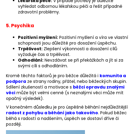
Lékařská péče:
V případě potřeby je důležité
vyhledat odbornou lékařskou péči a řešit případné
zdravotní problémy.
5. Psychika
Pozitivní myšlení:
Pozitivní myšlení a víra ve vlastní
schopnosti jsou důležité pro dosažení úspěchu.
Trpělivost:
Zlepšení výkonnosti a dosažení cílů
vyžaduje čas a trpělivost.
Odhodlání:
Nevzdávat se při překážkách a jít si za
svými cíli s odhodláním.
Kromě těchto faktorů je pro běžce důležitá i
komunita a
podpora
ze strany rodiny, přátel, nebo běžeckých skupin.
Sdílení zkušeností a motivace s
běžci opravdu znalými
věci
může být velmi cenné (s neznalými věci může mít
opačný výsledek).
V konečném důsledku je pro úspěšné běhání nejdůležitější
radost z pohybu a běhání jako takového
. Pokud běžec
běhá s radostí a nadšením, úspěch se dostaví dříve či
později.