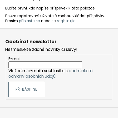
Buďte první, kdo napíše příspěvek k této položce.
Pouze registrovaní uživatelé mohou vkládat příspěvky.
Prosím
přihlaste se
nebo se
registrujte
.
Z
á
Odebírat newsletter
p
Nezmeškejte žádné novinky či slevy!
a
t
E-mail
í
Vložením e-mailu souhlasíte s
podmínkami
ochrany osobních údajů
PŘIHLÁSIT SE