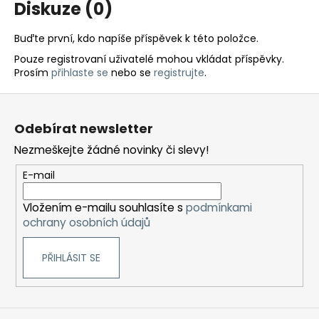
Diskuze (0)
Buďte první, kdo napíše příspěvek k této položce.
Pouze registrovaní uživatelé mohou vkládat příspěvky.
Prosím
přihlaste se
nebo se
registrujte
.
Z
á
Odebírat newsletter
p
Nezmeškejte žádné novinky či slevy!
a
t
E-mail
í
Vložením e-mailu souhlasíte s
podmínkami
ochrany osobních údajů
PŘIHLÁSIT SE