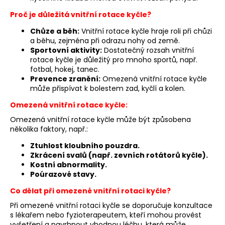
Proč je důležitá vnitřní rotace kyčle?
Chůze a běh:
Vnitřní rotace kyčle hraje roli při chůzi
a běhu, zejména při odrazu nohy od země.
Sportovní aktivity:
Dostatečný rozsah vnitřní
rotace kyčle je důležitý pro mnoho sportů, např.
fotbal, hokej, tanec.
Prevence zranění:
Omezená vnitřní rotace kyčle
může přispívat k bolestem zad, kyčlí a kolen.
Omezená vnitřní rotace kyčle:
Omezená vnitřní rotace kyčle může být způsobena
několika faktory, např.:
Ztuhlost kloubního pouzdra.
Zkrácení svalů (např. zevních rotátorů kyčle).
Kostní abnormality.
Poúrazové stavy.
Co dělat při omezené vnitřní rotaci kyčle?
Při omezené vnitřní rotaci kyčle se doporučuje konzultace
s lékařem nebo fyzioterapeutem, kteří mohou provést
vyšetření a navrhnout vhodnou léčbu, která může