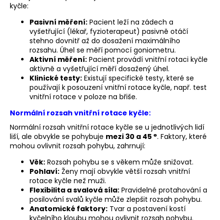
č
kyčle:
u
j
Pasivní měření:
Pacient leží na zádech a
vyšetřující (lékař, fyzioterapeut) pasivně otáčí
e
stehno dovnitř až do dosažení maximálního
m
rozsahu. Úhel se měří pomocí goniometru.
e
Aktivní měření:
Pacient provádí vnitřní rotaci kyčle
aktivně a vyšetřující měří dosažený úhel.
Klinické testy:
Existují specifické testy, které se
BĚŽECKÁ
používají k posouzení vnitřní rotace kyčle, např. test
OBUV
vnitřní rotace v poloze na břiše.
JOMA
RASE
Normální rozsah vnitřní rotace kyčle:
2611
Normální rozsah vnitřní rotace kyčle se u jednotlivých lidí
1
liší, ale obvykle se pohybuje
mezi 30 a 45 °
. Faktory, které
999
mohou ovlivnit rozsah pohybu, zahrnují:
Kč
Původně:
Věk:
Rozsah pohybu se s věkem může snižovat.
2
Pohlaví:
Ženy mají obvykle větší rozsah vnitřní
649
Kč
rotace kyčle než muži.
Flexibilita a svalová síla:
Pravidelné protahování a
posilování svalů kyčle může zlepšit rozsah pohybu.
Anatomické faktory:
Tvar a postavení kostí
kyčelního kloubu mohou ovlivnit rozsah pohybu.