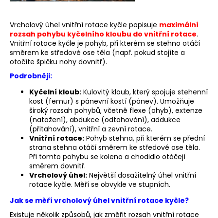
a
j
Vrcholový úhel vnitřní rotace kyčle popisuje
maximální
rozsah pohybu kyčelního kloubu do vnitřní rotace
.
í
Vnitřní rotace kyčle je pohyb, při kterém se stehno otáčí
t
směrem ke středové ose těla (např. pokud stojíte a
?
otočíte špičku nohy dovnitř).
Podrobněji:
Kyčelní kloub:
Kulovitý kloub, který spojuje stehenní
kost (femur) s pánevní kostí (pánev). Umožňuje
široký rozsah pohybů, včetně flexe (ohyb), extenze
HLEDAT
(natažení), abdukce (odtahování), addukce
(přitahování), vnitřní a zevní rotace.
Vnitřní rotace:
Pohyb stehna, při kterém se přední
strana stehna otáčí směrem ke středové ose těla.
D
Při tomto pohybu se koleno a chodidlo otáčejí
o
směrem dovnitř.
p
Vrcholový úhel:
Největší dosažitelný úhel vnitřní
rotace kyčle. Měří se obvykle ve stupních.
o
r
Jak se měří vrcholový úhel vnitřní rotace kyčle?
u
Existuje několik způsobů, jak změřit rozsah vnitřní rotace