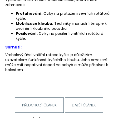
zahrnovat:
Protahování:
Cviky na protažení zevních rotátorů
kyčle.
Mobilizace kloubu:
Techniky manuální terapie k
uvolnění kloubního pouzdra.
Posilování:
Cviky na posílení vnitřních rotátorů
kyčle.
Shrnutí:
Vrcholový úhel vnitřní rotace kyčle je důležitým
ukazatelem funkčnosti kyčelního kloubu. Jeho omezení
může mít negativní dopad na pohyb a může přispívat k
bolestem
PŘEDCHOZÍ ČLÁNEK
DALŠÍ ČLÁNEK