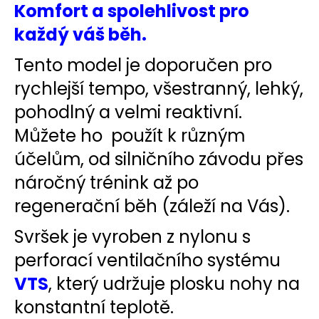
č
Komfort a spolehlivost pro
u
každý váš běh.
j
e
Tento model je doporučen pro
m
e
rychlejší tempo, všestranný, lehký,
pohodlný a velmi reaktivní.
BĚŽECKÁ
Můžete ho použít k různým
OBUV
JOMA
účelům, od silničního závodu přes
R-
6000
náročný trénink až po
2609
2
regenerační běh (záleží na Vás).
499
Kč
Svršek je vyroben z nylonu s
Původně:
3
perforací ventilačního systému
000
Kč
VTS
, který udržuje plosku nohy na
konstantní teplotě.