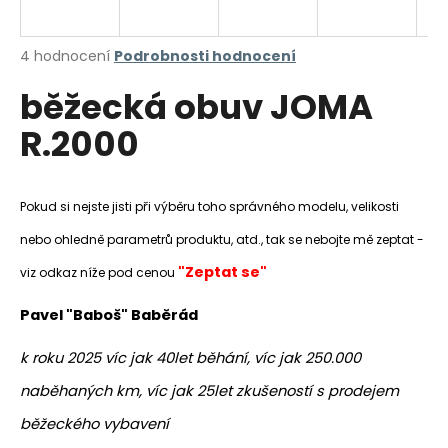
a
j
Průměrné
4 hodnocení
Podrobnosti hodnocení
í
hodnocení
běžecká obuv JOMA
produktu
t
je
?
R.2000
4,3
z
5
hvězdiček.
Pokud si nejste jisti při výběru toho správného modelu, velikosti
HLEDAT
nebo ohledně parametrů produktu, atd., tak se nebojte mě zeptat -
"Zeptat se"
viz odkaz níže pod cenou
Pavel "Baboš" Baběrád
D
o
k roku 2025 víc jak 40let běhání, víc jak 250.000
p
o
naběhaných km, víc jak 25let zkušeností s prodejem
r
běžeckého vybavení
u