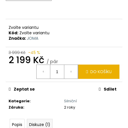
Zvolte variantu
Kód:
Zvolte variantu
Značka:
JOMA
3 999 Kč
–45 %
2 199 Kč
/ pár
Měrná
DO KOŠÍKU
cena:
Zeptat se
Sdílet
Kategorie
:
Silniční
Záruka
:
2 roky
Popis
Diskuze (1)