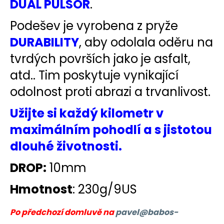
DUAL PULSOR
.
Podešev je vyrobena z pryže
DURABILITY
, aby odolala oděru na
tvrdých površích jako je asfalt,
atd..
Tim poskytuje vynikající
odolnost proti abrazi a trvanlivost.
Užijte si každý kilometr v
maximálním pohodlí a s jistotou
dlouhé životnosti.
DROP:
10mm
Hmotnost
: 230g/9US
Po předchozí domluvě na
pavel@babos-