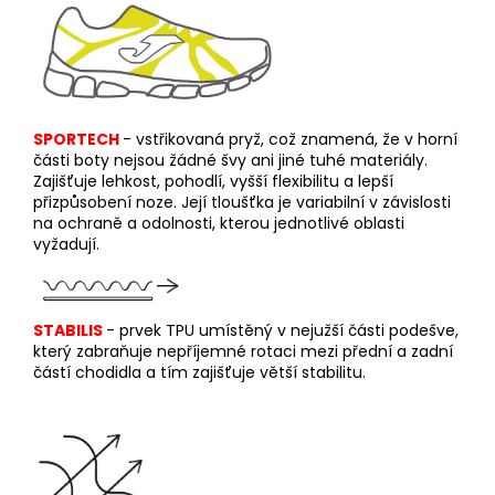
SPORTECH
-
v
střikovaná pryž, což znamená, že v horní
části boty nejsou žádné švy ani jiné tuhé materiály.
Zajišťuje lehkost, pohodlí, vyšší flexibilitu a lepší
přizpůsobení noze. Její tloušťka je variabilní v závislosti
na ochraně a odolnosti, kterou jednotlivé oblasti
vyžadují.
STABILIS
-
p
r
vek TPU umístěný v nejužší části podešve,
který zabraňuje nepříjemné rotaci mezi přední a zadní
částí chodidla a tím zajišťuje větší stabilitu.