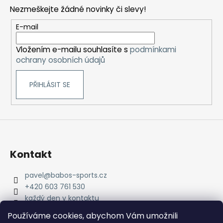
p
Nezmeškejte žádné novinky či slevy!
a
t
E-mail
í
Vložením e-mailu souhlasíte s
podmínkami
ochrany osobních údajů
PŘIHLÁSIT SE
Kontakt
pavel
@
babos-sports.cz
+420 603 761 530
každý den v kontaktu
pavel.babos.90/
Používáme cookies, abychom Vám umožnili