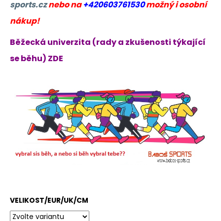
sports.cz
nebo na
+420603761530
možný i osobní
nákup!
Běžecká univerzita (rady a zkušenosti týkající
se běhu) ZDE
VELIKOST/EUR/UK/CM