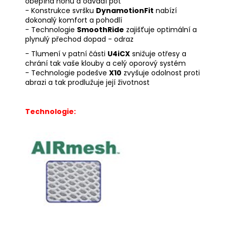
obepíná nohu a odvádí pot
- Konstrukce svršku
DynamotionFit
nabízí
dokonalý komfort a pohodlí
- Technologie
SmoothRide
zajišťuje optimální a
plynulý přechod dopad - odraz
- Tlumení v patní části
U4iCX
snižuje otřesy a
chrání tak vaše klouby a celý oporový systém
- Technologie podešve
X10
zvyšuje odolnost proti
abrazi a tak prodlužuje její životnost
Technologie: