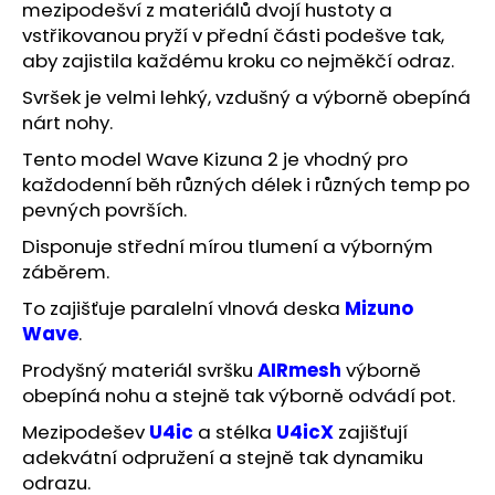
č
mezipodešví z materiálů dvojí hustoty a
u
vstřikovanou pryží v přední části podešve tak,
j
aby zajistila každému kroku co nejměkčí odraz.
e
Svršek je velmi lehký, vzdušný a výborně obepíná
m
nárt nohy.
e
Tento model Wave Kizuna 2 je vhodný pro
každodenní běh různých délek i různých temp po
BĚŽECKÁ
BUNDA
pevných površích.
RONHILL
Disponuje střední mírou tlumení a výborným
STRIDE
SUNDOWN
záběrem.
JACKET
To zajišťuje paralelní vlnová deska
Mizuno
2
199
Wave
.
Kč
Prodyšný materiál svršku
AIRmesh
výborně
Původně:
3
obepíná nohu a stejně tak výborně odvádí pot.
000
Kč
Mezipodešev
U4ic
a stélka
U4icX
zajišťují
adekvátní odpružení a stejně tak dynamiku
odrazu.