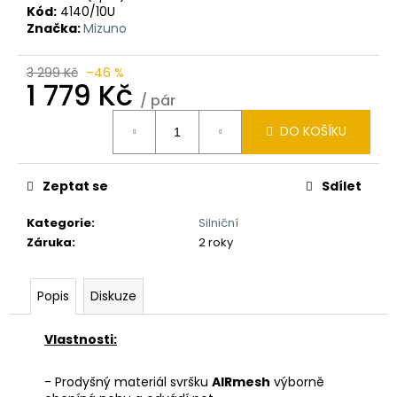
Kód:
4140/10U
Značka:
Mizuno
3 299 Kč
–46 %
1 779 Kč
/ pár
Měrná
DO KOŠÍKU
cena:
Zeptat se
Sdílet
Kategorie
:
Silniční
Záruka
:
2 roky
Popis
Diskuze
Vlastnosti:
- Prodyšný materiál svršku
AIRmesh
výborně