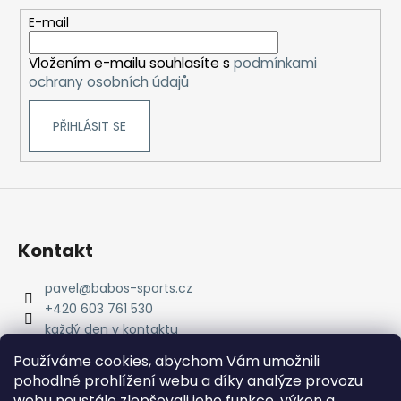
a
t
E-mail
í
Vložením e-mailu souhlasíte s
podmínkami
ochrany osobních údajů
PŘIHLÁSIT SE
Kontakt
pavel
@
babos-sports.cz
+420 603 761 530
každý den v kontaktu
pavel.babos.90/
Používáme cookies, abychom Vám umožnili
pohodlné prohlížení webu a díky analýze provozu
webu neustále zlepšovali jeho funkce, výkon a