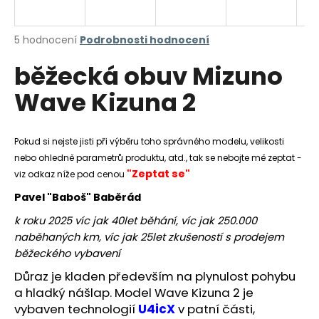
a
j
Průměrné
5 hodnocení
Podrobnosti hodnocení
í
hodnocení
běžecká obuv Mizuno
produktu
t
je
?
Wave Kizuna 2
5,0
z
5
hvězdiček.
Pokud si nejste jisti při výběru toho správného modelu, velikosti
nebo ohledně parametrů produktu, atd., tak se nebojte mě zeptat -
HLEDAT
"Zeptat se"
viz odkaz níže pod cenou
Pavel "Baboš" Baběrád
k roku 2025 víc jak 40let běhání, víc jak 250.000
D
naběhaných km, víc jak 25let zkušeností s prodejem
o
běžeckého vybavení
p
o
Důraz je kladen především na plynulost pohybu
r
a hladký nášlap. Model Wave Kizuna 2 je
u
vybaven technologií
U4icX
v patní části,