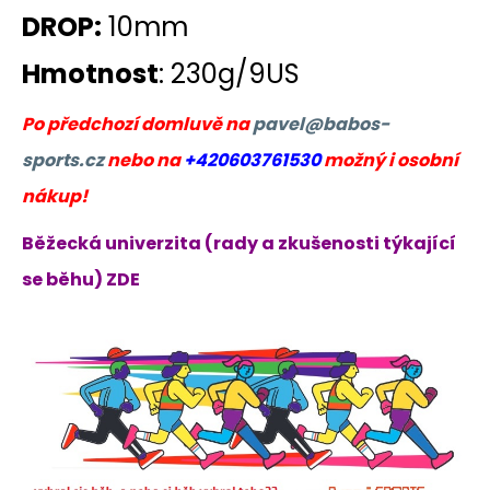
DROP:
10mm
Hmotnost
: 230g/9US
Po předchozí domluvě na
pavel@babos-
sports.cz
nebo na
+420603761530
možný i osobní
nákup!
Běžecká univerzita (rady a zkušenosti týkající
se běhu) ZDE