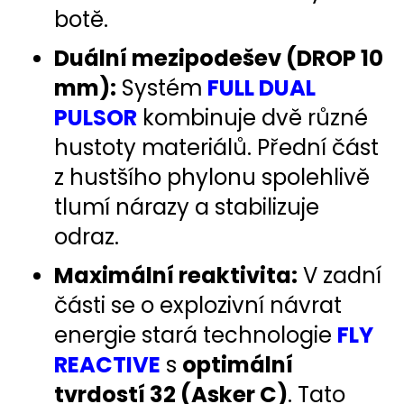
botě.
Duální mezipodešev (DROP 10
mm):
Systém
FULL DUAL
PULSOR
kombinuje dvě různé
hustoty materiálů. Přední část
z hustšího phylonu spolehlivě
tlumí nárazy a stabilizuje
odraz.
Maximální reaktivita:
V zadní
části se o explozivní návrat
energie stará technologie
FLY
REACTIV
E
s
optimální
tvrdostí 32 (Asker C)
. Tato