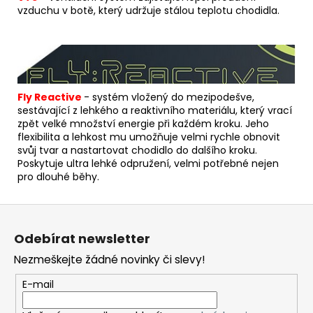
vzduchu v botě, který udržuje stálou teplotu chodidla.
Fly Reactive
- s
yst
ém vložený do mezipodešve,
sestávající z lehkého a reaktivního materiálu, který vrací
zpět velké množství energie při každém kroku.
Jeho
flexibilita a lehkost mu umožňuje velmi rychle obnovit
svůj tvar a nastartovat chodidlo do dalšího kroku.
Poskytuje ultra lehké odpružení, velmi potřebné nejen
pro dlouhé běhy.
Z
á
Odebírat newsletter
p
Nezmeškejte žádné novinky či slevy!
a
t
E-mail
í