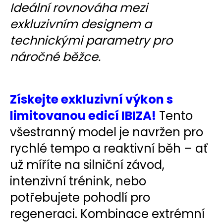
č
Ideální rovnováha mezi
u
exkluzivním designem a
j
e
technickými parametry pro
m
náročné běžce.
e
BĚŽECKÁ
BUNDA
Získejte exkluzivní výkon s
RONHILL
EVERYDAY
limitovanou edicí IBIZA!
Tento
JACKET
všestranný model je navržen pro
899
Kč
rychlé tempo a reaktivní běh – ať
Původně:
1
už míříte na silniční závod,
200
Kč
intenzivní trénink, nebo
potřebujete pohodlí pro
regeneraci. Kombinace extrémní