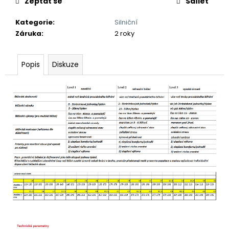
Zeptat se
Sdílet
Kategorie
:
Silniční
Záruka
:
2 roky
Popis
Diskuze