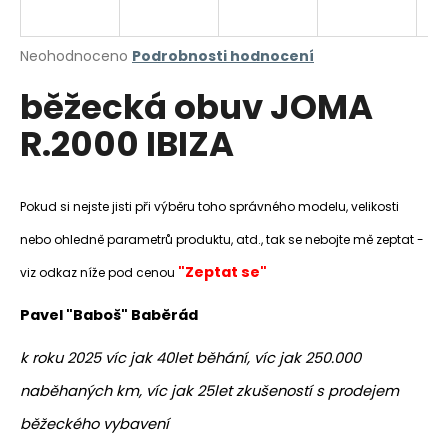
a
j
Průměrné
Neohodnoceno
Podrobnosti hodnocení
í
hodnocení
běžecká obuv JOMA
produktu
t
je
?
R.2000 IBIZA
0,0
z
5
hvězdiček.
Pokud si nejste jisti při výběru toho správného modelu, velikosti
HLEDAT
nebo ohledně parametrů produktu, atd., tak se nebojte mě zeptat -
"Zeptat se"
viz odkaz níže pod cenou
Pavel "Baboš" Baběrád
D
o
k roku 2025 víc jak 40let běhání, víc jak 250.000
p
o
naběhaných km, víc jak 25let zkušeností s prodejem
r
běžeckého vybavení
u