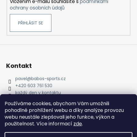
Vložením e-mailu souhlasíte s
podmínkami
ochrany osobních údajů
PŘIHLÁSIT SE
Kontakt
pavel
@
babos-sports.cz
+420 603 761 530
každý den v kontaktu
pavel.babos.90/
Používáme cookies, abychom Vám umožnili
pohodlné prohlížení webu a díky analýze provozu
webu neustále zlepšovali jeho funkce, výkon a
použitelnost. Více informací
zde
.