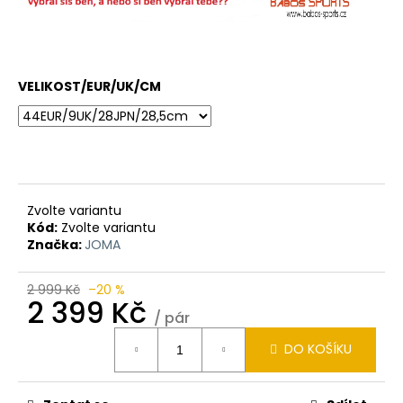
VELIKOST/EUR/UK/CM
Zvolte variantu
Kód:
Zvolte variantu
Značka:
JOMA
2 999 Kč
–20 %
2 399 Kč
/ pár
Měrná
DO KOŠÍKU
cena: