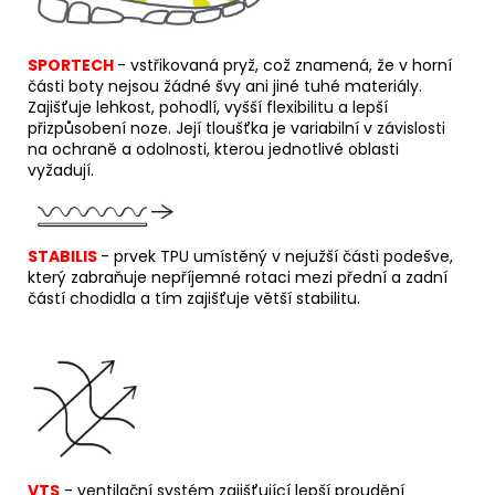
SPORTECH
-
v
střikovaná pryž, což znamená, že v horní
části boty nejsou žádné švy ani jiné tuhé materiály.
Zajišťuje lehkost, pohodlí, vyšší flexibilitu a lepší
přizpůsobení noze. Její tloušťka je variabilní v závislosti
na ochraně a odolnosti, kterou jednotlivé oblasti
vyžadují.
STABILIS
-
p
r
vek TPU umístěný v nejužší části podešve,
který zabraňuje nepříjemné rotaci mezi přední a zadní
částí chodidla a tím zajišťuje větší stabilitu.
VTS
- ventilační systém zajišťující lepší proudění