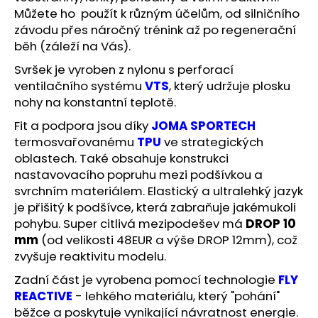
č
Můžete ho použít k různým účelům, od silničního
u
závodu přes náročný trénink až po regenerační
j
běh (záleží na Vás).
e
m
Svršek je vyroben z nylonu s perforací
e
ventilačního systému
VTS
, který udržuje plosku
nohy na konstantní teplotě.
BĚŽECKÉ
Fit
a podpora jsou díky
JOMA SPORTECH
TÍLKO
termosvařovanému
TPU
ve strategických
RONHILL
oblastech.
Také obsahuje konstrukci
CORE
VEST
nastavovacího popruhu mezi podšívkou a
540
svrchním materiálem. Elastický a ultralehký jazyk
Kč
je přišitý k podšívce, která zabraňuje jakémukoli
Původně:
pohybu. Super citlivá mezipodešev má
DROP 10
599
Kč
mm
(od velikosti 48EUR a výše DROP 12mm), což
zvyšuje reaktivitu modelu.
Zadní část je vyrobena pomocí technologie
FLY
REACTIVE
-
lehkého materiálu, který "pohání"
běžce a poskytuje vynikající návratnost energie.