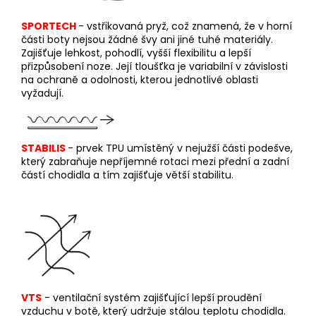
SPORTECH
-
v
střikovaná pryž, což znamená, že v horní
části boty nejsou žádné švy ani jiné tuhé materiály.
Zajišťuje lehkost, pohodlí, vyšší flexibilitu a lepší
přizpůsobení noze. Její tloušťka je variabilní v závislosti
na ochraně a odolnosti, kterou jednotlivé oblasti
vyžadují.
STABILIS
-
p
r
vek TPU umístěný v nejužší části podešve,
který zabraňuje nepříjemné rotaci mezi přední a zadní
částí chodidla a tím zajišťuje větší stabilitu.
VTS
- ventilační systém zajišťující lepší proudění
vzduchu v botě, který udržuje stálou teplotu chodidla.