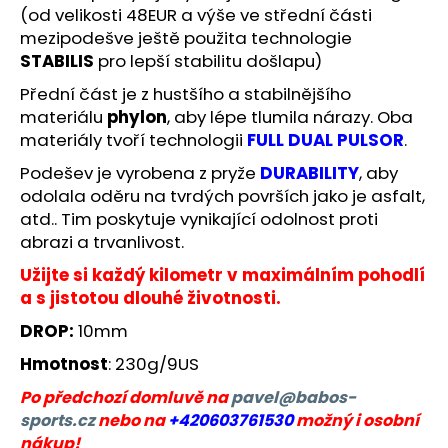
(od velikosti 48EUR a výše ve střední části
mezipodešve ještě použita technologie
STABILIS
pro lepší stabilitu došlapu)
Přední část je z hustšího a stabilnějšího
materiálu
phylon
, aby lépe tlumila nárazy.
Oba
materiály tvoří technologii
FULL DUAL PULSOR
.
Podešev je vyrobena z pryže
DURABILITY
, aby
odolala oděru na tvrdých površích jako je asfalt,
atd..
Tim poskytuje vynikající odolnost proti
abrazi a trvanlivost.
Užijte si každý kilometr v maximálním pohodlí
a s jistotou dlouhé životnosti.
DROP:
10mm
Hmotnost
: 230g/9US
Po předchozí domluvě na
pavel@babos-
sports.cz
nebo na
+420603761530
možný i osobní
nákup!