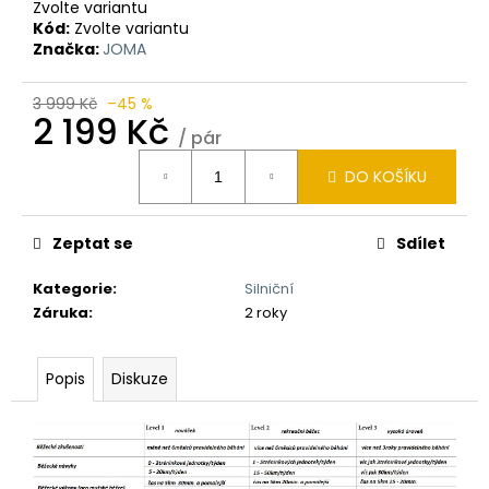
Zvolte variantu
Kód:
Zvolte variantu
Značka:
JOMA
3 999 Kč
–45 %
2 199 Kč
/ pár
Měrná
DO KOŠÍKU
cena:
Zeptat se
Sdílet
Kategorie
:
Silniční
Záruka
:
2 roky
Popis
Diskuze