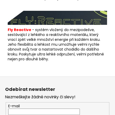
Fly Reactive
- s
yst
ém vložený do mezipodešve,
sestávající z lehkého a reaktivního materiálu, který
vrací zpět velké množství energie při každém kroku.
Jeho flexibilita a lehkost mu umožňuje velmi rychle
obnovit svůj tvar a nastartovat chodidlo do dalšího
kroku. Poskytuje ultra lehké odpružení, velmi potřebné
nejen pro dlouhé běhy.
Z
á
Odebírat newsletter
p
Nezmeškejte žádné novinky či slevy!
a
t
E-mail
í