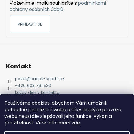
Vložením e-mailu souhlasíte s
podmínkami
ochrany osobních údajů
PŘIHLÁSIT SE
Kontakt
pavel
@
babos-sports.cz
+420 603 761 530
každý den v kontaktu
pavel.babos.90/
Používáme cookies, abychom Vám umožnili
pohodlné prohlížení webu a díky analýze provozu
webu neustále zlepšovali jeho funkce, výkon a
použitelnost. Více informací
zde
.