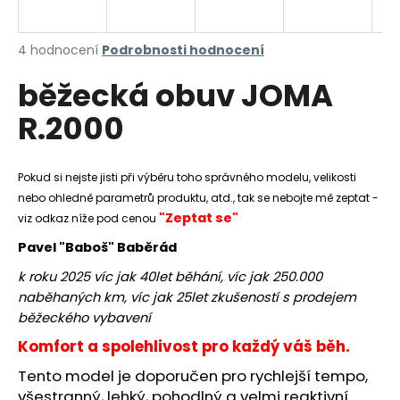
a
j
Průměrné
4 hodnocení
Podrobnosti hodnocení
í
hodnocení
běžecká obuv JOMA
produktu
t
je
?
R.2000
5,0
z
5
hvězdiček.
Pokud si nejste jisti při výběru toho správného modelu, velikosti
nebo ohledně parametrů produktu, atd., tak se nebojte mě zeptat -
HLEDAT
"Zeptat se"
viz odkaz níže pod cenou
Pavel "Baboš" Baběrád
k roku 2025 víc jak 40let běhání, víc jak 250.000
D
naběhaných km, víc jak 25let zkušeností s prodejem
o
běžeckého vybavení
p
o
Komfort a spolehlivost pro každý váš běh.
r
Tento model je doporučen pro rychlejší tempo,
u
všestranný, lehký, pohodlný a velmi reaktivní.