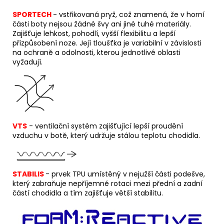
SPORTECH
-
v
střikovaná pryž, což znamená, že v horní
části boty nejsou žádné švy ani jiné tuhé materiály.
Zajišťuje lehkost, pohodlí, vyšší flexibilitu a lepší
přizpůsobení noze. Její tloušťka je variabilní v závislosti
na ochraně a odolnosti, kterou jednotlivé oblasti
vyžadují.
VTS
- ventilační systém zajišťující lepší proudění
vzduchu v botě, který udržuje stálou teplotu chodidla.
STABILIS
-
p
r
vek TPU umístěný v nejužší části podešve,
který zabraňuje nepříjemné rotaci mezi přední a zadní
částí chodidla a tím zajišťuje větší stabilitu.