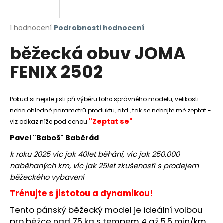
a
j
Průměrné
1 hodnocení
Podrobnosti hodnocení
í
hodnocení
běžecká obuv JOMA
produktu
t
je
?
FENIX 2502
5,0
z
5
hvězdiček.
Pokud si nejste jisti při výběru toho správného modelu, velikosti
nebo ohledně parametrů produktu, atd., tak se nebojte mě zeptat -
HLEDAT
"Zeptat se"
viz odkaz níže pod cenou
Pavel "Baboš" Baběrád
k roku 2025 víc jak 40let běhání, víc jak 250.000
D
naběhaných km, víc jak 25let zkušeností s prodejem
o
běžeckého vybavení
p
o
Trénujte s jistotou a dynamikou!
r
Tento pánský běžecký model je ideální volbou
u
pro běžce nad 75 kg s tempem 4 až 5,5 min/km,