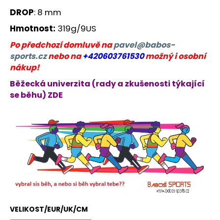
DROP
: 8 mm
Hmotnost:
319g/9US
Po předchozí domluvě na
pavel@babos-
sports.cz
nebo na
+420603761530
možný i osobní
nákup!
Běžecká univerzita (rady a zkušenosti týkající
se běhu) ZDE
VELIKOST/EUR/UK/CM