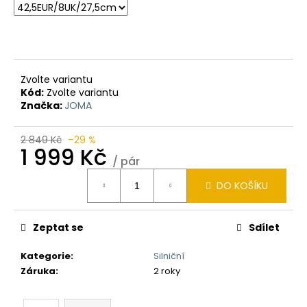
Zvolte variantu
Kód:
Zvolte variantu
Značka:
JOMA
2 849 Kč
–29 %
1 999 Kč
/ pár
Měrná
DO KOŠÍKU
cena:
Zeptat se
Sdílet
Kategorie
:
Silniční
Záruka
:
2 roky