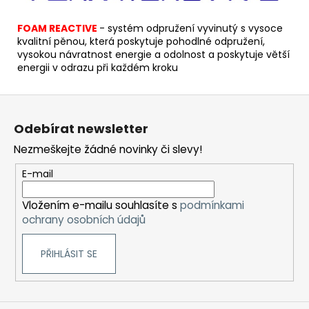
FOAM REACTIVE
-
s
ystém odpružení vyvinutý s vysoce
kvalitní pěnou, která poskytuje pohodlné odpružení,
vysokou návratnost energie a odolnost a poskytuje větší
energii v odrazu při každém kroku
Z
á
Odebírat newsletter
p
Nezmeškejte žádné novinky či slevy!
a
t
E-mail
í
Vložením e-mailu souhlasíte s
podmínkami
ochrany osobních údajů
PŘIHLÁSIT SE