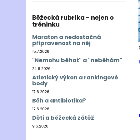
BĚŽECKÁ BUNDA RONHILL EVERYDAY
l
JACKET
899 Kč
Běžecká rubrika - nejen o
Původně:
1 200 Kč
tréninku
Maraton a nedostačná
připravenost na něj
15.7.2026
"Nemohu běhat" a "neběhám"
24.6.2026
Atletický výkon a rankingové
body
17.6.2026
Běh a antibiotika?
12.6.2026
Děti a běžecká zátěž
9.6.2026