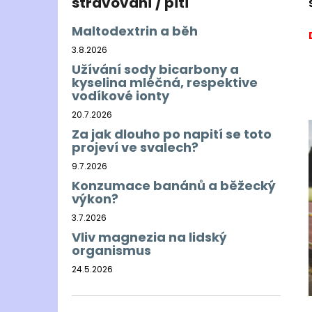
stravování / pití
Maltodextrin a běh
3.8.2026
Užívání sody bicarbony a
kyselina mléčná, respektive
vodíkové ionty
20.7.2026
Za jak dlouho po napití se toto
projeví ve svalech?
9.7.2026
Konzumace banánů a běžecký
výkon?
3.7.2026
Vliv magnezia na lidský
organismus
24.5.2026