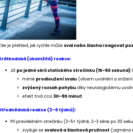
BĚŽECKÉ RUKAVICE RONHILL CLASSIC
BĚŽECKÁ OBUV 
GLOVE
2 299 Kč
346 Kč
Původně:
3 769
Původně:
384 Kč
Zde je přehled, jak rychle může
sval nebo šlacha reagovat poz
Krátkodobá (okamžitá) reakce:
Již
po jedné sérii statického strečinku (15–60 sekund)
l
mírné
prodloužení svalu
(vlivem uvolnění a snížení
zvýšený rozsah pohybu
díky neurologickému uvolně
efekt trvá cca
30–90 minut
.
Střednědobá reakce (3–6 týdnů):
Při pravidelném strečinku (3–5× týdně, 2–3 série po 30 sek
zvyšuje se
svalová a šlachová pružnost
(zejména u