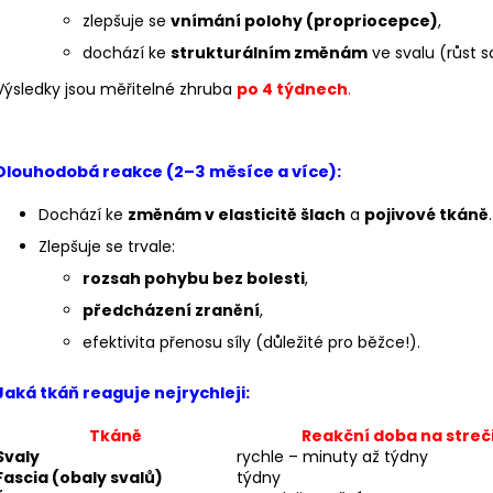
zlepšuje se
vnímání polohy (propriocepce)
,
dochází ke
strukturálním změnám
ve svalu (růst s
Výsledky jsou měřitelné zhruba
po 4 týdnech
.
Dlouhodobá reakce (2–3 měsíce a více):
Dochází ke
změnám v elasticitě šlach
a
pojivové tkáně
.
Zlepšuje se trvale:
rozsah pohybu bez bolesti
,
předcházení zranění
,
efektivita přenosu síly (důležité pro běžce!).
Jaká tkáň reaguje nejrychleji:
Tkáně
Reakční doba na streč
Svaly
rychle – minuty až týdny
Fascia (obaly svalů)
týdny