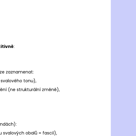
JOMA R.6000 2502
 Kč
itivně
:
ze zaznamenat:
 svalového tonu),
ní (ne strukturální změně),
undách):
 svalových obalů = fascií),