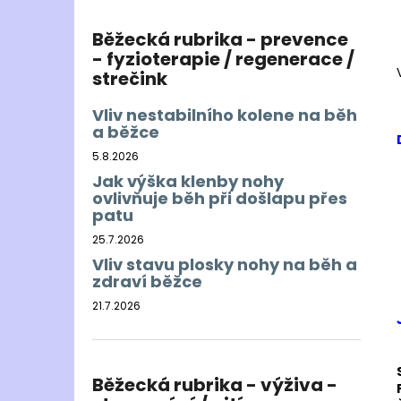
Běžecká rubrika - prevence
- fyzioterapie / regenerace /
strečink
Vliv nestabilního kolene na běh
a běžce
5.8.2026
Jak výška klenby nohy
ovlivňuje běh při došlapu přes
patu
25.7.2026
Vliv stavu plosky nohy na běh a
zdraví běžce
21.7.2026
Běžecká rubrika - výživa -