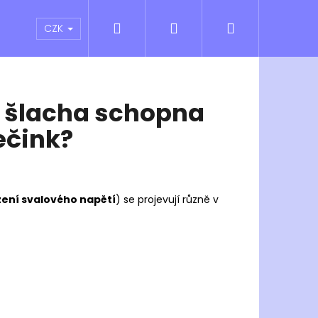
Hledat
Přihlášení
Nákupní
atní sporty
Outlet
Obchodní podmínky
CZK
košík
o šlacha schopna
ečink?
žení svalového napětí
) se projevují různě v
Následující