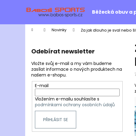
K
Přejít
na
o
Běžecká obuv a 
obsah
Zpět
Zpět
š
do
do
í
Domů
Novinky
Za jak dlouho je sval nebo 
k
obchodu
obchodu
P
o
Odebírat newsletter
s
t
Vložte svůj e-mail a my vám budeme
r
zasílat informace o nových produktech na
našem e-shopu.
a
n
E-mail
n
Vložením e-mailu souhlasíte s
í
podmínkami ochrany osobních údajů
p
a
PŘIHLÁSIT SE
n
e