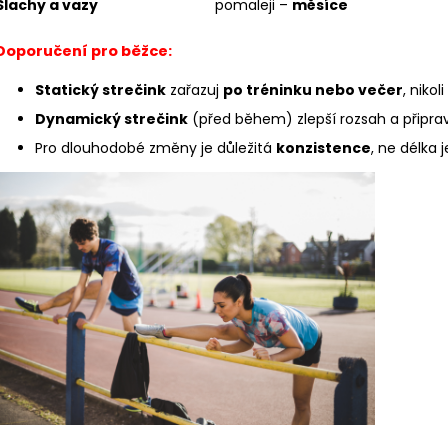
Šlachy a vazy
pomaleji –
měsíce
Doporučení pro běžce:
Statický strečink
zařazuj
po tréninku nebo večer
, niko
Dynamický strečink
(před během) zlepší rozsah a připraví
Pro dlouhodobé změny je důležitá
konzistence
, ne délka 