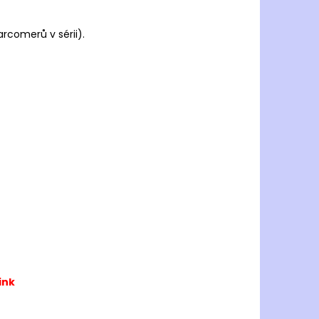
arcomerů v sérii).
ink