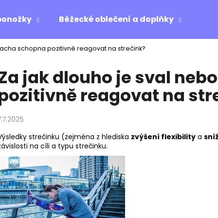
ponožky
Běžecké oblečení a doplňky
Ost
šlacha schopna pozitivně reagovat na strečink?
Co potřebujete najít?
Za jak dlouho je sval neb
pozitivně reagovat na str
HLEDAT
7.7.2025
Doporučujeme
Výsledky strečinku (zejména z hlediska
zvýšení flexibility
a
sní
závislosti na cíli a typu strečinku.