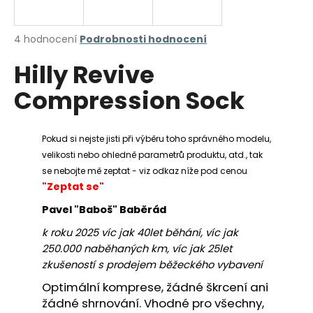
a
j
Průměrné
4 hodnocení
Podrobnosti hodnocení
í
hodnocení
Hilly Revive
produktu
t
je
?
Compression Sock
5,0
z
5
hvězdiček.
Pokud si nejste jisti při výběru toho správného modelu,
velikosti nebo ohledně parametrů produktu, atd., tak
HLEDAT
se nebojte mě zeptat - viz odkaz níže pod cenou
"Zeptat se"
Pavel "Baboš" Baběrád
D
k roku 2025 víc jak 40let běhání, víc jak
o
250.000 naběhaných km, víc jak 25let
p
zkušeností s prodejem běžeckého vybavení
o
r
Optimální komprese, žádné škrcení ani
u
žádné shrnování. Vhodné pro všechny,