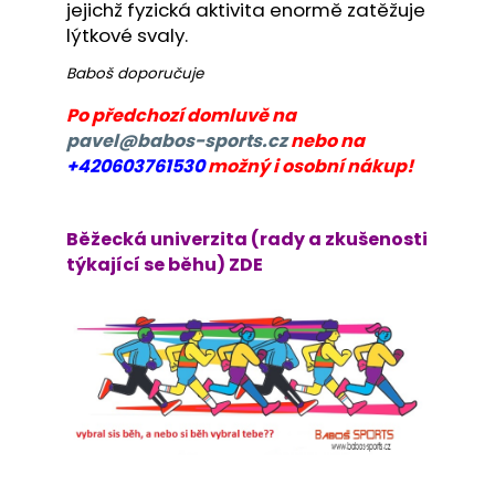
č
jejichž fyzická aktivita enormě zatěžuje
u
lýtkové svaly.
j
e
Baboš doporučuje
m
Po předchozí domluvě na
e
pavel@babos-sports.cz
nebo na
+420603761530
možný i osobní nákup!
BĚŽECKÁ
BUNDA
RONHILL
Běžecká univerzita (rady a zkušenosti
STRIDE
SUNDOWN
týkající se běhu) ZDE
JACKET
2
199
Kč
Původně:
3
000
Kč