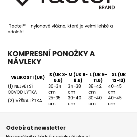
Tactel™ - nylonové vlákno, které je velmi lehké a
odolné!
KOMPRESNÍ PONOŽKY A
NÁVLEKY
S (UK 3-
M (UK 6-
L (UK 9-
XL (UK
VELIKOSTI (UK)
5.5)
8.5)
11.5)
12-13)
(1) NEJVĚTŠÍ
30-34
34-38
38-42
40-45
OBVOD LÝTKA
cm
cm
cm
cm
25-35
30-40
30-40
40-45
(2) VÝŠKA LÝTKA
cm
cm
cm
cm
Z
á
Odebírat newsletter
p
Nezmeškejte žádné novinky či slevy!