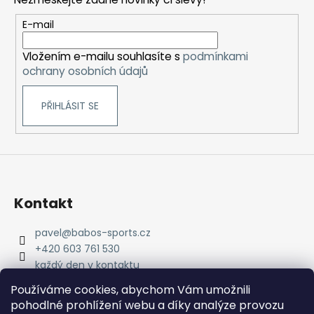
a
t
E-mail
í
Vložením e-mailu souhlasíte s
podmínkami
ochrany osobních údajů
PŘIHLÁSIT SE
Kontakt
pavel
@
babos-sports.cz
+420 603 761 530
každý den v kontaktu
pavel.babos.90/
Používáme cookies, abychom Vám umožnili
pohodlné prohlížení webu a díky analýze provozu