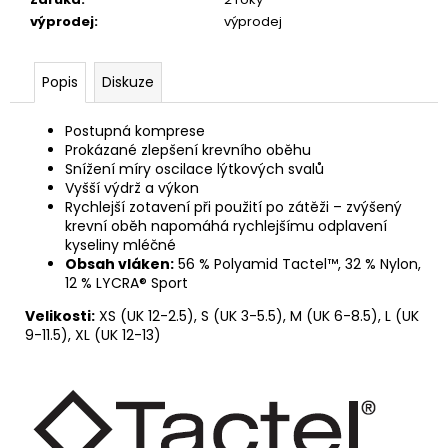
výprodej
:
výprodej
Popis
Diskuze
Postupná komprese
Prokázané zlepšení krevního oběhu
Snížení míry oscilace lýtkových svalů
Vyšší výdrž a výkon
Rychlejší zotavení při použití po zátěži – zvýšený
krevní oběh napomáhá rychlejšímu odplavení
kyseliny mléčné
Obsah vláken:
56 % Polyamid Tactel™, 32 % Nylon,
12 % LYCRA® Sport
Velikosti:
XS (UK 12-2.5), S (UK 3-5.5), M (UK 6-8.5), L (UK
9-11.5), XL (UK 12-13)