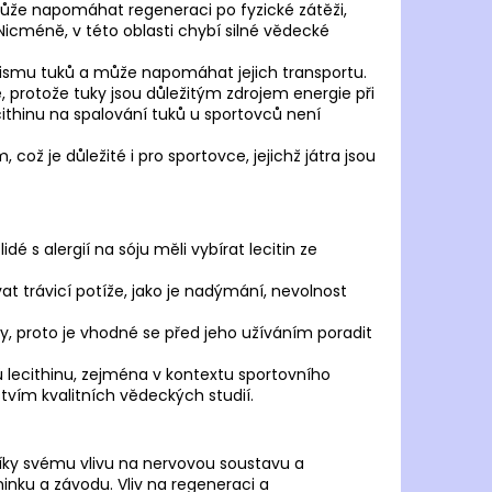
ONHILL CORE L/S TEE
 může napomáhat regeneraci po fyzické zátěži,
méně, v této oblasti chybí silné vědecké
č
lismu tuků a může napomáhat jejich transportu.
 protože tuky jsou důležitým zdrojem energie při
ecithinu na spalování tuků u sportovců není
což je důležité i pro sportovce, jejichž játra jsou
lidé s alergií na sóju měli vybírat lecitin ze
t trávicí potíže, jako je nadýmání, nevolnost
y, proto je vhodné se před jeho užíváním poradit
lecithinu, zejména v kontextu sportovního
ím kvalitních vědeckých studií.
díky svému vlivu na nervovou soustavu a
nku a závodu. Vliv na regeneraci a