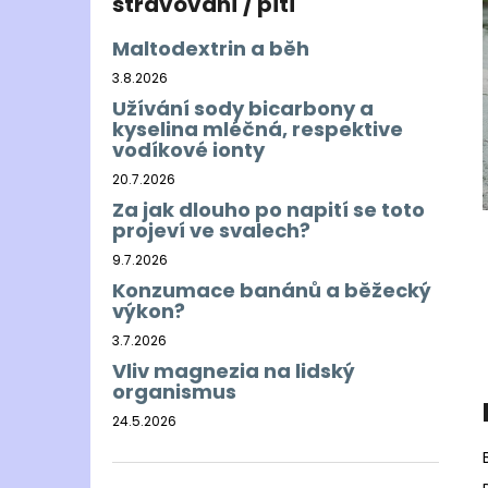
stravování / pití
Maltodextrin a běh
3.8.2026
Užívání sody bicarbony a
kyselina mléčná, respektive
vodíkové ionty
20.7.2026
Za jak dlouho po napití se toto
projeví ve svalech?
9.7.2026
Konzumace banánů a běžecký
výkon?
3.7.2026
Vliv magnezia na lidský
organismus
24.5.2026