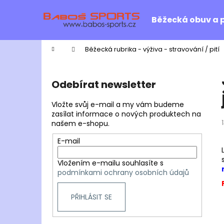
K
Přejít
na
o
Běžecká obuv a 
obsah
Zpět
Zpět
š
do
do
í
Domů
Běžecká rubrika - výživa - stravování / pití
k
obchodu
obchodu
P
o
Odebírat newsletter
s
t
Vložte svůj e-mail a my vám budeme
r
zasílat informace o nových produktech na
našem e-shopu.
a
n
E-mail
n
Vložením e-mailu souhlasíte s
í
podmínkami ochrany osobních údajů
p
a
PŘIHLÁSIT SE
n
e