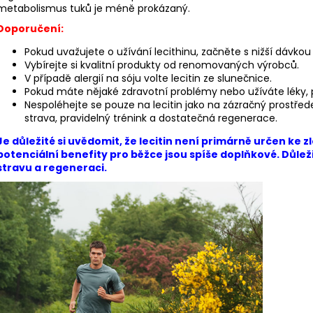
metabolismus tuků je méně prokázaný.
Doporučení:
Pokud uvažujete o užívání lecithinu, začněte s nižší dávkou a
Vybírejte si kvalitní produkty od renomovaných výrobců.
V případě alergií na sóju volte lecitin ze slunečnice.
Pokud máte nějaké zdravotní problémy nebo užíváte léky, 
Nespoléhejte se pouze na lecitin jako na zázračný prostře
strava, pravidelný trénink a dostatečná regenerace.
Je důležité si uvědomit, že lecitin není primárně určen ke
potenciální benefity pro běžce jsou spíše doplňkové. Důleži
stravu a regeneraci.