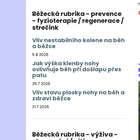
Běžecká rubrika - prevence
- fyzioterapie / regenerace /
strečink
Vliv nestabilního kolene na běh
a běžce
5.8.2026
Jak výška klenby nohy
ovlivňuje běh při došlapu přes
patu
25.7.2026
Vliv stavu plosky nohy na běh a
zdraví běžce
21.7.2026
Běžecká rubrika - výživa -