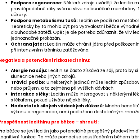
BĚŽECKÉ PONOŽKY HILLY CUSHION
BĚŽECKÉ TRIKO R
Podpora regenerace:
Některé zdroje uvádějí, že lecitin
SOCKLET
pravděpodobně díky svému vlivu na buněčné membrány. Nic
809 Kč
důkazy.
345 Kč
Původně:
899 K
Původně:
384 Kč
Podpora metabolismu tuků:
Lecitin se podílí na metabo
Teoreticky by to mohlo být pro vytrvalostní běžce výhodné,
dlouhodobé zátěži. Opět je ale potřeba zdůraznit, že vliv l
jednoznačně prokázán.
Ochrana jater:
Lecitin může chránit játra před poškozením, 
při intenzivním tréninku zatěžována.
Negativa a potenciální rizika lecithinu:
Alergie na sóju:
Lecitin se často získává ze sóji, proto by si 
slunečnice nebo jiných zdrojů.
Trávicí potíže:
U některých jedinců může lecitin způsobova
nebo průjem, a to zejména při vyšších dávkách.
Interakce s léky:
Lecitin může interagovat s některými lék
s lékařem, pokud užíváte nějaké léky.
Nedostatek silných vědeckých důkazů:
Mnoho benefitů 
výkonu a regenerace, není podloženo dostatečným množstv
Prospěšnost lecithinu pro běžce – shrnutí:
Pro běžce se jeví lecitin jako potenciálně prospěšný především 
kognitivní funkce. To může pomoci se soustředěním během tréni