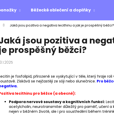
ponožky
Běžecké oblečení a doplňky
Ost
Jaká jsou pozitiva a negativa lecithinu a jak je prospěšný běžci?
Co potřebujete najít?
Jaká jsou pozitiva a negat
je prospěšný běžci?
HLEDAT
13.1.2025
Doporučujeme
Lecitin je fosfolipid, přirozeně se vyskytující v těle, který hraj
soustavě. Získává se nejčastěji ze sóji nebo slunečnice.
Pro běžce
negativa.
Pozitiva lecithinu pro běžce (a obecně):
Podpora nervové soustavy a kognitivních funkcí:
Lecit
acetylcholin, neurotransmiter důležitý pro paměť, učení 
nejen v běžném životě, ale i pro soustředění během trénin