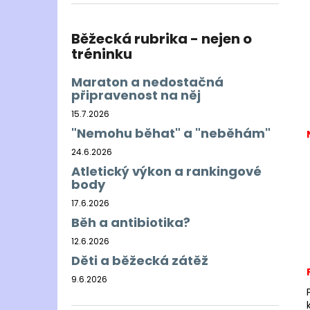
BĚŽECKÁ BUNDA RONHILL EVERYDAY
l
JACKET
899 Kč
Běžecká rubrika - nejen o
Původně:
1 200 Kč
tréninku
Maraton a nedostačná
připravenost na něj
15.7.2026
"Nemohu běhat" a "neběhám"
24.6.2026
Atletický výkon a rankingové
body
17.6.2026
Běh a antibiotika?
12.6.2026
Děti a běžecká zátěž
9.6.2026