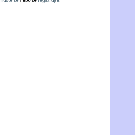
ihlaste se
nebo se
registrujte
.