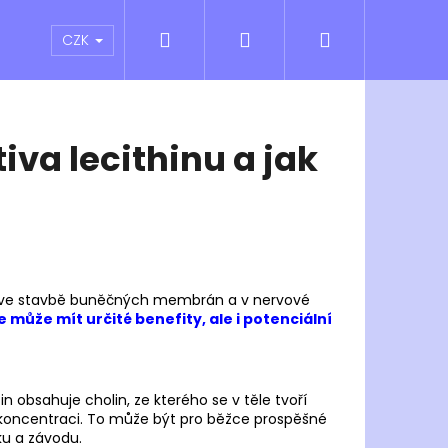
Hledat
Přihlášení
Nákupní
atní sporty
Outlet
Obchodní podmínky
CZK
košík
iva lecithinu a jak
e roli ve stavbě buněčných membrán a v nervové
 může mít určité benefity, ale i potenciální
Následující
in obsahuje cholin, ze kterého se v těle tvoří
a koncentraci. To může být pro běžce prospěšné
ku a závodu.