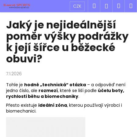
K
Přejít
Hledat
Náku
M
Přihlášen
CZK
na
o
obsah
Zpět
Zpět
košík
š
Jaký je nejideálnější
í
C
poměr výšky podrážky
k
o
k její šířce u běžecké
p
obuvi?
o
t
ř
7.1.2026
e
Tohle je
hodně „technická“ otázka
– a odpověď není
b
jedno číslo, ale
rozmezí
, které se liší podle
účelu boty,
u
rychlosti běhu a biomechaniky
.
j
Přesto existuje
ideální zóna
, kterou používají výrobci i
biomechanici.
e
t
e
n