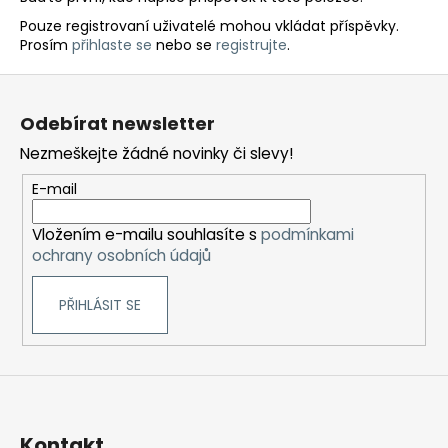
Pouze registrovaní uživatelé mohou vkládat příspěvky.
Prosím
přihlaste se
nebo se
registrujte
.
Z
á
Odebírat newsletter
p
Nezmeškejte žádné novinky či slevy!
a
t
E-mail
í
Vložením e-mailu souhlasíte s
podmínkami
ochrany osobních údajů
PŘIHLÁSIT SE
Kontakt