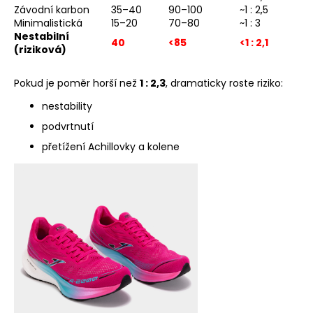
Závodní karbon
35–40
90–100
~1 : 2,5
Minimalistická
15–20
70–80
~1 : 3
Nestabilní
40
<85
<1 : 2,1
(riziková)
Pokud je poměr horší než
1 : 2,3
, dramaticky roste riziko:
nestability
podvrtnutí
přetížení Achillovky a kolene