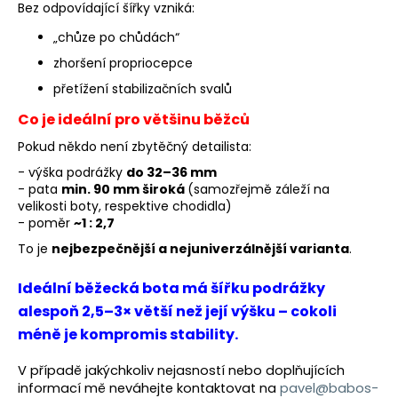
Bez odpovídající šířky vzniká:
„chůze po chůdách“
zhoršení propriocepce
přetížení stabilizačních svalů
Co je ideální pro většinu běžců
Pokud někdo není zbytěčný detailista:
- výška podrážky
do 32–36 mm
- pata
min. 90 mm široká
(samozřejmě záleží na
velikosti boty, respektive chodidla)
- poměr
~1 : 2,7
To je
nejbezpečnější a nejuniverzálnější varianta
.
Ideální běžecká bota má šířku podrážky
alespoň 2,5–3× větší než její výšku – cokoli
méně je kompromis stability.
V případě jakýchkoliv nejasností nebo doplňujících
informací mě neváhejte kontaktovat na
pavel@babos-