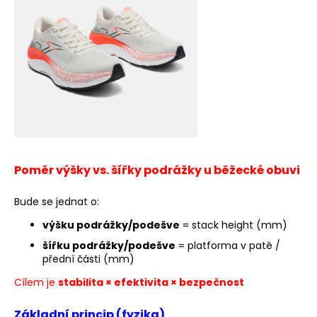
a
j
í
t
?
HLEDAT
Poměr
výšky vs. šířky podrážky
u běžecké obuvi
Bude se jednat o:
D
výšku podrážky/podešve
= stack height (mm)
o
šířku podrážky/podešve
= platforma v patě /
p
přední části (mm)
o
Cílem je
stabilita × efektivita × bezpečnost
r
u
Základní princip (fyzika)