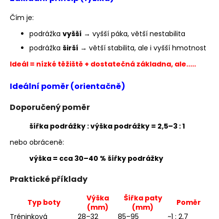
č
u
Čím je:
j
e
podrážka
vyšší
→ vyšší páka, větší nestabilita
m
podrážka
širší
→ větší stabilita, ale i vyšší hmotnost
e
Ideál = nízké těžiště + dostatečná základna, ale.....
BĚŽECKÁ
Ideální poměr (orientačně)
BUNDA
RONHILL
Doporučený poměr
STRIDE
SUNDOWN
JACKET
šířka podrážky : výška podrážky = 2,5–3 : 1
2
nebo obráceně:
199
Kč
výška = cca 30–40 % šířky podrážky
Původně:
3
Praktické příklady
000
Kč
Výška
Šířka paty
Typ boty
Poměr
(mm)
(mm)
Tréninková
28–32
85–95
~1 : 2,7