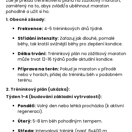
Zde je příklad tréninkového plánu na zážitkový maraton,
a
zaměřený na to, abys zvládl/a uběhnout maraton
pohodlně a užít si ho.
j
1.
Obecné zásady:
í
Frekvence:
4-5 tréninkových dnů týdně.
t
?
Střídání intenzity:
Zařazuj jak dlouhé, pomalé
běhy, tak kratší svižnější běhy pro zlepšení kondice.
Délka trvání:
Tréninkový plán na zážitkový maraton
může trvat 12-16 týdnů podle aktuální kondice.
HLEDAT
Příprava na terén:
Pokud je maraton v přírodě
nebo v horách, přidej do tréninku běh v podobném
terénu.
2.
Tréninkový plán (ukázka):
D
Týden 1-4 (budování základní vytrvalosti):
o
Pondělí:
Volný den nebo lehká procházka (k aktivní
p
regeneraci).
o
r
Úterý:
5-8 km běh pohodlným tempem.
u
Středa:
Intervalový trénink (např. 6x400 m