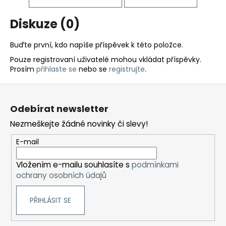
Diskuze (0)
Buďte první, kdo napíše příspěvek k této položce.
Pouze registrovaní uživatelé mohou vkládat příspěvky.
Prosím
přihlaste se
nebo se
registrujte
.
Z
á
Odebírat newsletter
p
Nezmeškejte žádné novinky či slevy!
a
t
E-mail
í
Vložením e-mailu souhlasíte s
podmínkami
ochrany osobních údajů
PŘIHLÁSIT SE