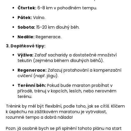
Čtvrtek:
6-8 km v pohodlném tempu.
Pátek:
Volno.
Sobota:
15-20 km dlouhý běh.
Neděle:
Regenerace.
3.
Doplňkové tipy:
Výživa:
Zařaď sacharidy a dostatečné množství
tekutin (zejména během dlouhých běhů).
Regenerace:
Zařazuj protahování a kompenzační
cvičení (např. jógu).
Terénní běh:
Pokud bude maraton probíhat v
přírodě, trénuj v kopcích, lesích, nebo nerovném
terénu.
Trénink by měl být flexibilní, podle toho, jak se cítíš. Klíčem
k úspěchu na zážitkovém maratonu je vytrvalost,
rozumné tempo a dobrá nálada!
Pozn. já osobně bych se při splnění tohoto plánu na start