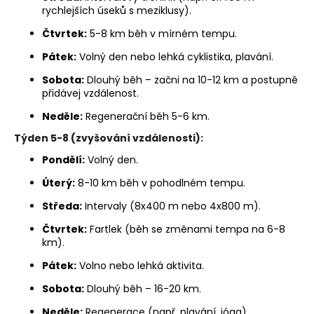
č
rychlejších úseků s meziklusy).
u
j
Čtvrtek:
5-8 km běh v mírném tempu.
e
Pátek:
Volný den nebo lehká cyklistika, plavání.
m
e
Sobota:
Dlouhý běh – začni na 10-12 km a postupně
přidávej vzdálenost.
Neděle:
Regenerační běh 5-6 km.
BĚŽECKÁ
OBUV
Týden 5-8 (zvyšování vzdálenosti):
JOMA
RASE
Pondělí:
Volný den.
2611
Úterý:
8-10 km běh v pohodlném tempu.
1
999
Středa:
Intervaly (8x400 m nebo 4x800 m).
Kč
Původně:
Čtvrtek:
Fartlek (běh se změnami tempa na 6-8
2
km).
649
Kč
Pátek:
Volno nebo lehká aktivita.
Sobota:
Dlouhý běh – 16-20 km.
Neděle:
Regenerace (např. plavání, jóga).