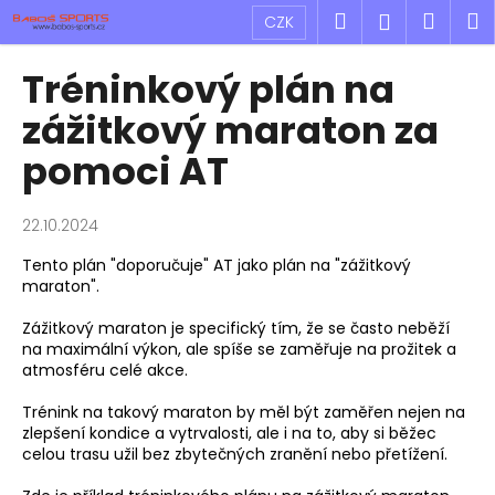
K
Přejít
Hledat
Náku
M
Přihlášen
CZK
na
o
obsah
Zpět
Zpět
košík
š
Tréninkový plán na
í
C
zážitkový maraton za
k
o
pomoci AT
p
o
22.10.2024
t
ř
Tento plán "doporučuje" AT jako plán na "zážitkový
maraton".
e
b
Zážitkový maraton je specifický tím, že se často neběží
u
na maximální výkon, ale spíše se zaměřuje na prožitek a
atmosféru celé akce.
j
e
Trénink na takový maraton by měl být zaměřen nejen na
t
zlepšení kondice a vytrvalosti, ale i na to, aby si běžec
celou trasu užil bez zbytečných zranění nebo přetížení.
e
n