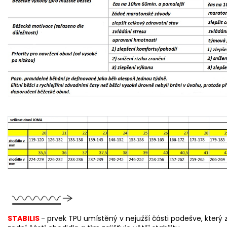
STABILIS
-
p
r
vek TPU umístěný v nejužší části podešve, který