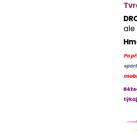
Tvr
DRO
ale
Hmo
Po p
sport
osob
Běže
týkaj