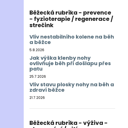
Běžecká rubrika - prevence
- fyzioterapie / regenerace /
strečink
Vliv nestabilního kolene na běh
a běžce
5.8.2026
Jak výška klenby nohy
ovlivňuje běh při došlapu přes
patu
25.7.2026
Vliv stavu plosky nohy na běh a
zdraví běžce
21.7.2026
Běžecká rubrika - výživa -