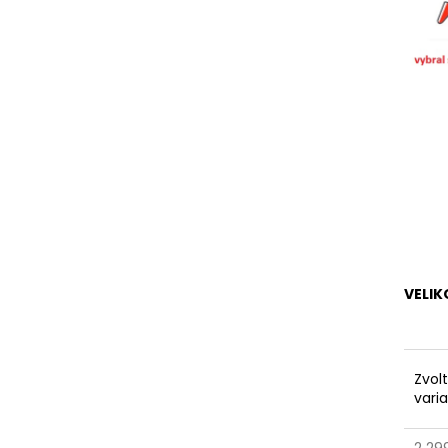
VELI
Zvol
vari
2 29