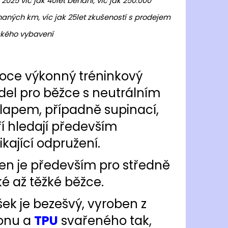
 2025 víc jak 40let běhání, víc jak 250.000
TY RONHILL MOMENTUM
GHT
aných km, víc jak 25let zkušeností s prodejem
 Kč
kého vybavení
oce výkonný tréninkový
el pro běžce s neutrálním
lapem, případně supinací,
ří hledají především
ikající odpružení.
en je především pro středně
ké až těžké běžce.
šek je bezešvý, vyroben z
onu a
TPU
svařeného tak,