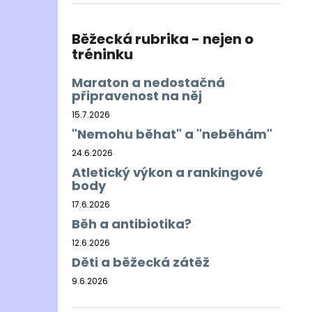
BĚŽECKÁ BUNDA RONHILL EVERYDAY
l
JACKET
899 Kč
Běžecká rubrika - nejen o
Původně:
1 200 Kč
tréninku
Maraton a nedostačná
připravenost na něj
15.7.2026
"Nemohu běhat" a "neběhám"
24.6.2026
Atletický výkon a rankingové
body
17.6.2026
Běh a antibiotika?
12.6.2026
Děti a běžecká zátěž
9.6.2026