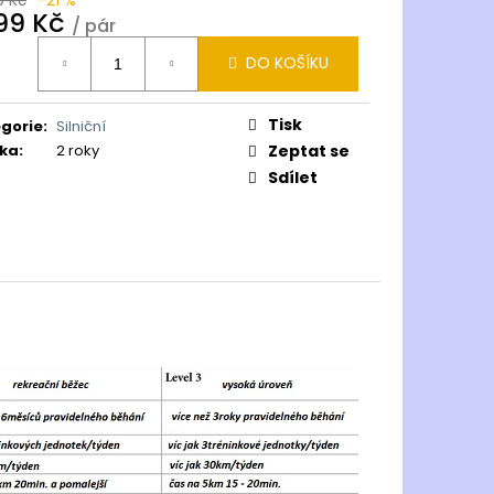
799 Kč
/ pár
ná
DO KOŠÍKU
:
Tisk
gorie
:
Silniční
ka
:
2 roky
Zeptat se
Sdílet