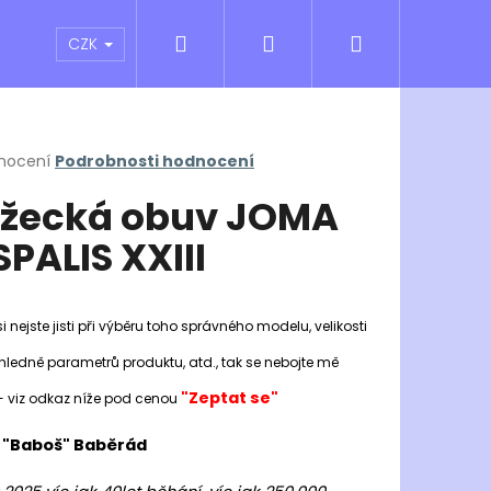
Hledat
Přihlášení
Nákupní
atní sporty
Outlet
Obchodní podmínky
CZK
košík
rné
nocení
Podrobnosti hodnocení
cení
žecká obuv JOMA
ktu
SPALIS XXIII
ček.
i nejste jisti při výběru toho správného modelu, velikosti
hledně parametrů produktu, atd., tak se nebojte mě
"Zeptat se"
- viz odkaz níže pod cenou
Následující
 "Baboš" Baběrád