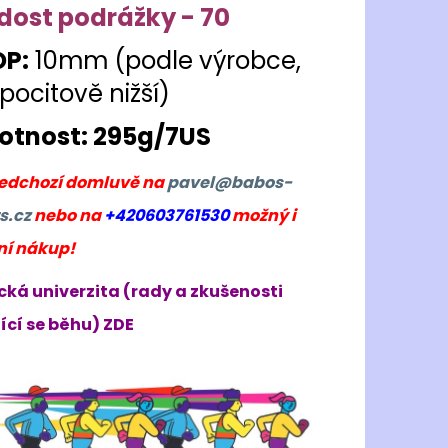
dost podrážky - 70
P:
10mm (podle výrobce,
 pocitově nižší)
tnost: 295g/7US
ředchozí domluvě na
pavel@babos-
s.cz
nebo na
+420603761530
možný i
ní nákup!
cká univerzita (rady a zkušenosti
ící se běhu) ZDE