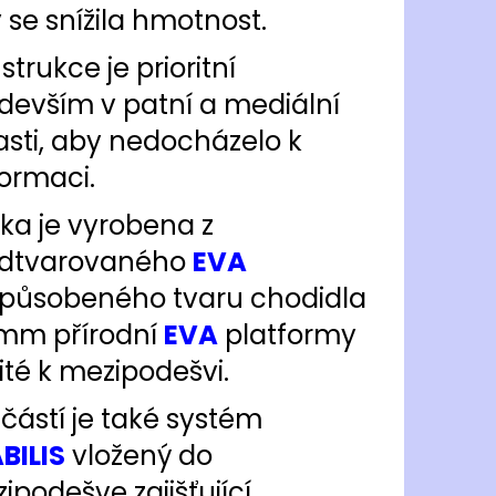
 se snížila hmotnost.
strukce je prioritní
devším v patní a mediální
asti, aby nedocházelo k
ormaci.
lka je vyrobena z
dtvarovaného
EVA
způsobeného tvaru chodidla
mm přírodní
EVA
platformy
šité k mezipodešvi.
částí je také systém
BILIS
vložený do
ipodešve zajišťující