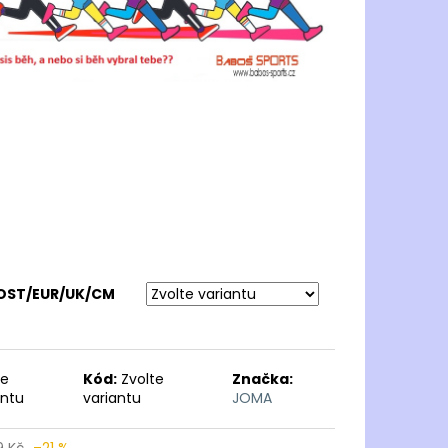
KOST/EUR/UK/CM
te
Kód:
Zvolte
Značka:
antu
variantu
JOMA
9 Kč
–21 %