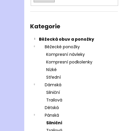
Přeskočit
kategorie
Kategorie
Běžecká obuv a ponožky
Běžecké ponožky
Kompresní návleky
Kompresní podkolenky
Nízké
Střední
Dámská
Silniční
Trailová
Dětská
Pánská
Silniční
Trailová