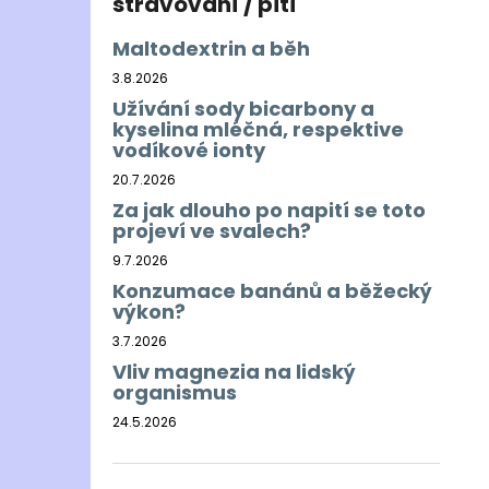
stravování / pití
Maltodextrin a běh
3.8.2026
Užívání sody bicarbony a
kyselina mléčná, respektive
vodíkové ionty
20.7.2026
Za jak dlouho po napití se toto
projeví ve svalech?
9.7.2026
Konzumace banánů a běžecký
výkon?
3.7.2026
Vliv magnezia na lidský
organismus
24.5.2026