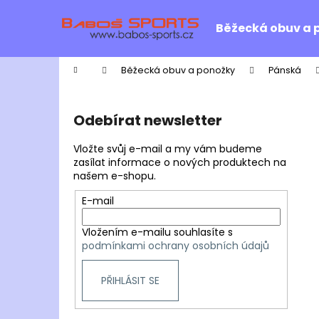
K
Přejít
na
o
Běžecká obuv a 
obsah
Zpět
Zpět
š
do
do
í
Domů
Běžecká obuv a ponožky
Pánská
k
obchodu
obchodu
P
o
Odebírat newsletter
s
t
Vložte svůj e-mail a my vám budeme
r
zasílat informace o nových produktech na
našem e-shopu.
a
n
E-mail
n
Vložením e-mailu souhlasíte s
í
podmínkami ochrany osobních údajů
p
a
PŘIHLÁSIT SE
n
e