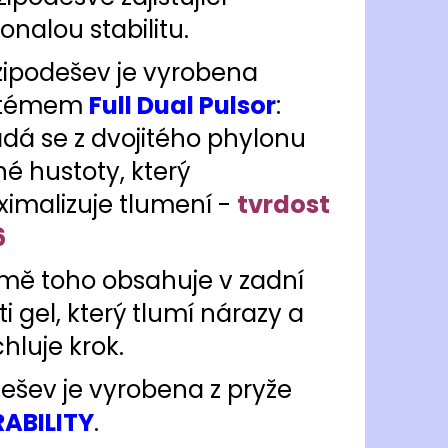
onalou stabilitu.
ipodešev je vyrobena
stémem
Full Dual Pulsor
:
ádá se z dvojitého phylonu
né hustoty, který
imalizuje tlumení -
tvrdost
6
mě toho obsahuje v zadní
ti gel, který tlumí nárazy a
chluje krok.
ešev je vyrobena z pryže
ABILITY
.