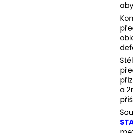
aby
Kon
pře
obl
def
Sté
pře
při
a 2
při
Sou
STA
mez