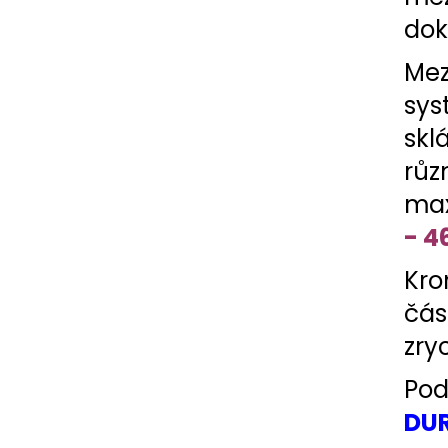
dok
Mez
sy
skl
růz
max
- 4
Kro
čás
zry
Pod
DUR