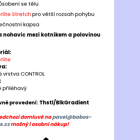
OMA HISPALIS LADY
ůsobení se tělu
lite Stretch
pro větší rozsah pohybu
 Kč
ečnostní kapsa
a nohavic mezi kotníkem a polovinou
riál:
lite
va:
á vrstva CONTROL
:
 přiléhavý
Thstl/BlkGradient
vné provedení:
ředchozí domluvě na
pavel@babos-
s.cz
možný i osobní nákup!