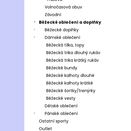
Volnočasová obuv
Závodní
Běžecké oblečení a doplňky
Běžecké doplňky
Dámské oblečení
Běžecká tílka, topy
Běžecká trika dlouhý rukáv
Běžecká trika krátký rukáv
Běžecké bundy
Běžecké kalhoty dlouhé
Běžecké kalhoty krátké
Běžecké šortky/trenýrky
Běžecké vesty
Dětské oblečení
Pánské oblečení
Ostatní sporty
Outlet