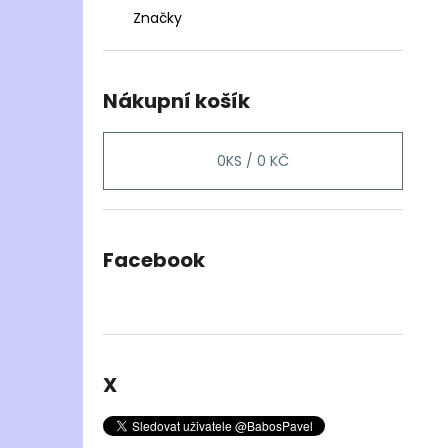
Značky
Nákupní košík
0
KS /
0 KČ
Facebook
X