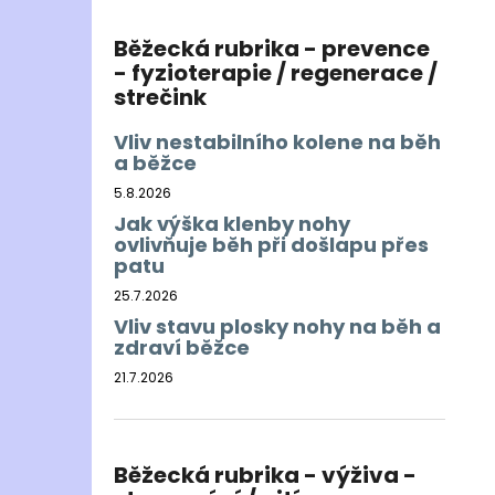
Běžecká rubrika - prevence
- fyzioterapie / regenerace /
strečink
Vliv nestabilního kolene na běh
a běžce
5.8.2026
Jak výška klenby nohy
ovlivňuje běh při došlapu přes
patu
25.7.2026
Vliv stavu plosky nohy na běh a
zdraví běžce
21.7.2026
Běžecká rubrika - výživa -