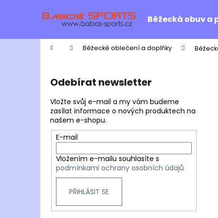
K
Přejít
na
o
Běžecká obuv a 
obsah
Zpět
Zpět
š
do
do
í
Domů
Běžecké oblečení a doplňky
Běžeck
k
obchodu
obchodu
P
o
Odebírat newsletter
s
t
Vložte svůj e-mail a my vám budeme
r
zasílat informace o nových produktech na
našem e-shopu.
a
n
E-mail
n
Vložením e-mailu souhlasíte s
í
podmínkami ochrany osobních údajů
p
a
PŘIHLÁSIT SE
n
e