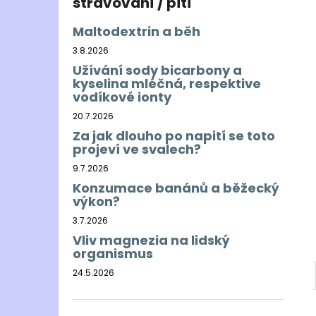
stravování / pití
Maltodextrin a běh
3.8.2026
Užívání sody bicarbony a
kyselina mléčná, respektive
vodíkové ionty
20.7.2026
Za jak dlouho po napití se toto
projeví ve svalech?
9.7.2026
Konzumace banánů a běžecký
výkon?
3.7.2026
Vliv magnezia na lidský
organismus
24.5.2026