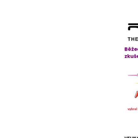
Běžec
zkuše