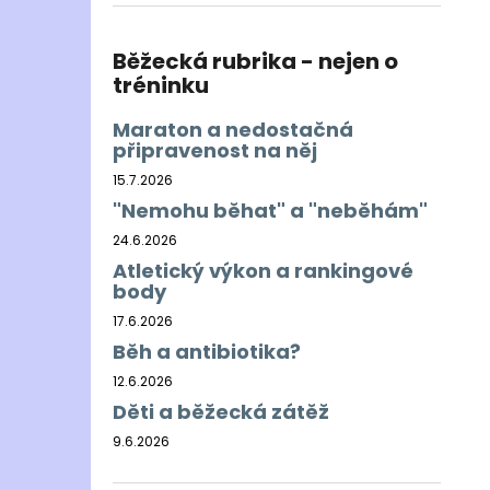
BĚŽECKÁ BUNDA RONHILL EVERYDAY
l
JACKET
899 Kč
Běžecká rubrika - nejen o
Původně:
1 200 Kč
tréninku
Maraton a nedostačná
připravenost na něj
15.7.2026
"Nemohu běhat" a "neběhám"
24.6.2026
Atletický výkon a rankingové
body
17.6.2026
Běh a antibiotika?
12.6.2026
Děti a běžecká zátěž
9.6.2026