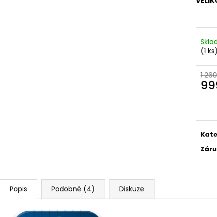
VELI
Skl
(1 ks
1 260
99
Měr
cena
Kate
Záru
Popis
Podobné (4)
Diskuze