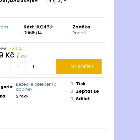
KOST/DÁMSKÁ/RH
adem
Kód:
002463-
Značka:
)
00615/14
Ronhill
 Kč
–20 %
9 Kč
/ ks
ná
DO KOŠÍKU
:
Tisk
Běžecké oblečení a
gorie
:
doplňky
Zeptat se
ka
:
2 roky
Sdílet