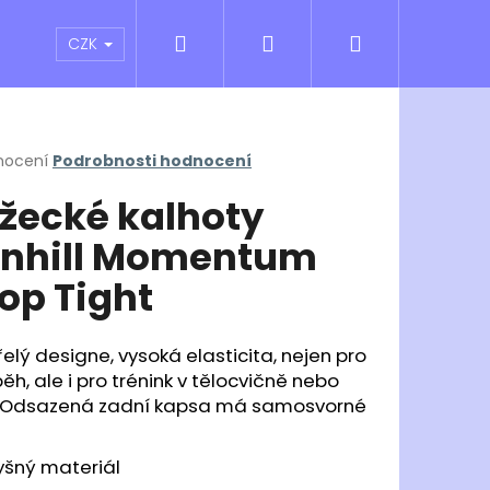
Hledat
Přihlášení
Nákupní
atní sporty
Outlet
Obchodní podmínky
CZK
košík
rné
nocení
Podrobnosti hodnocení
cení
žecké kalhoty
ktu
nhill Momentum
op Tight
ček.
elý designe, vysoká elasticita, nejen pro
ěh, ale i pro trénink v tělocvičně nebo
u. Odsazená zadní kapsa má samosvorné
Následující
yšný materiál