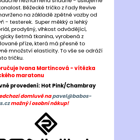
oduché neznamená snadné - usilujeme
JOMA R.6000 2502
onalost. Běžecké tričko z řady Revive
 navrženo na základě zpětné vazby od
 Kč
ň - testerek. Super měkký a lehký
iál, prodyšný, vlhkost odvádějící,
gicky šetrná tkanina, vyrobená z
lované příze, která má přesně to
né množství elasticity. To vše se odráží
to tričku.
ručuje Ivana Martincová - vítězka
ckého maratonu
vné provedení: Hot Pink/Chambray
ředchozí domluvě na
pavel@babos-
s.cz
možný i osobní nákup!