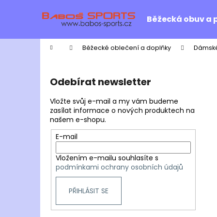
K
Přejít
na
o
Běžecká obuv a 
obsah
Zpět
Zpět
š
do
do
í
Domů
Běžecké oblečení a doplňky
Dámské
k
obchodu
obchodu
P
o
Odebírat newsletter
s
t
Vložte svůj e-mail a my vám budeme
r
zasílat informace o nových produktech na
našem e-shopu.
a
n
E-mail
n
Vložením e-mailu souhlasíte s
í
podmínkami ochrany osobních údajů
p
a
PŘIHLÁSIT SE
n
e