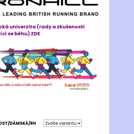
cká univerzita (rady a zkušenosti
ící se běhu) ZDE
KOST/DÁMSKÁ/RH