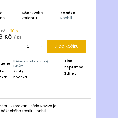
te
Kód:
Zvolte
Značka:
antu
variantu
Ronhill
 Kč
–30 %
9 Kč
/ ks
ná
DO KOŠÍKU
:
Tisk
Běžecká trika dlouhý
gorie
:
rukáv
Zeptat se
ka
:
2 roky
Sdílet
nka
:
novinka
 běhu. Vzorování série Revive je
 běžeckého textilu Ronhill.