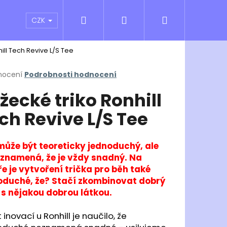
Hledat
Přihlášení
Nákupní
atní sporty
Outlet
Obchodní podmínky
CZK
ill Tech Revive L/S Tee
košík
rné
nocení
Podrobnosti hodnocení
cení
žecké triko Ronhill
ktu
ch Revive L/S Tee
ček.
může být teoreticky jednoduchý, ale
eznamená, že je vždy snadný. Na
e je vytvoření trička pro běh také
oduché, že? Stačí zkombinovat dobrý
h s nějakou dobrou látkou.
Následující
t inovací u Ronhill je naučilo, že