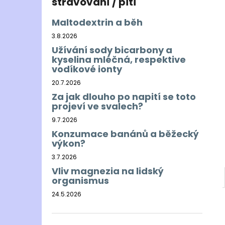
stravování / pití
Maltodextrin a běh
3.8.2026
Užívání sody bicarbony a
kyselina mléčná, respektive
vodíkové ionty
20.7.2026
Za jak dlouho po napití se toto
projeví ve svalech?
9.7.2026
Konzumace banánů a běžecký
výkon?
3.7.2026
Vliv magnezia na lidský
organismus
24.5.2026