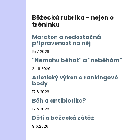
BĚŽECKÁ BUNDA RONHILL EVERYDAY
l
JACKET
899 Kč
Běžecká rubrika - nejen o
Původně:
1 200 Kč
tréninku
Maraton a nedostačná
připravenost na něj
15.7.2026
"Nemohu běhat" a "neběhám"
24.6.2026
Atletický výkon a rankingové
body
17.6.2026
Běh a antibiotika?
12.6.2026
Děti a běžecká zátěž
9.6.2026