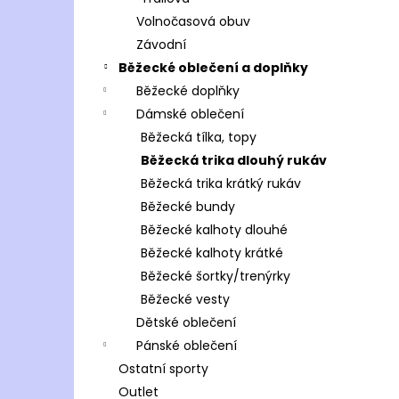
Volnočasová obuv
Závodní
Běžecké oblečení a doplňky
Běžecké doplňky
Dámské oblečení
Běžecká tílka, topy
Běžecká trika dlouhý rukáv
Běžecká trika krátký rukáv
Běžecké bundy
Běžecké kalhoty dlouhé
Běžecké kalhoty krátké
Běžecké šortky/trenýrky
Běžecké vesty
Dětské oblečení
Pánské oblečení
Ostatní sporty
Outlet