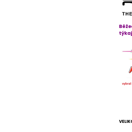
Běže
týkaj
VELI