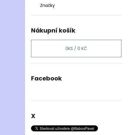
Značky
Nákupní košík
0
KS /
0 KČ
Facebook
X