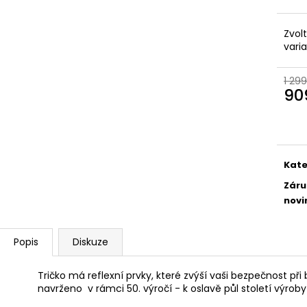
Zvol
vari
1 299
90
Měr
cena
Kate
Záru
novi
Popis
Diskuze
Tričko má reflexní prvky, které zvýší vaši bezpečnost při
navrženo v rámci 50. výročí - k oslavě půl století výroby