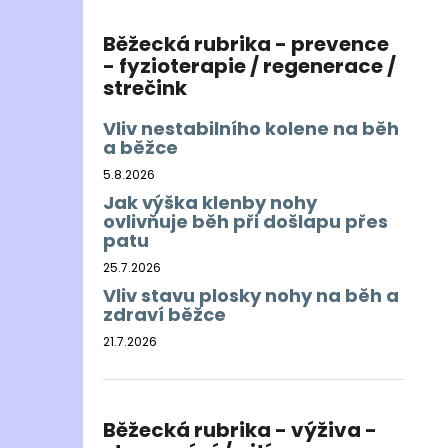
Běžecká rubrika - prevence
- fyzioterapie / regenerace /
strečink
Vliv nestabilního kolene na běh
a běžce
5.8.2026
Jak výška klenby nohy
ovlivňuje běh při došlapu přes
patu
25.7.2026
Vliv stavu plosky nohy na běh a
zdraví běžce
21.7.2026
Běžecká rubrika - výživa -