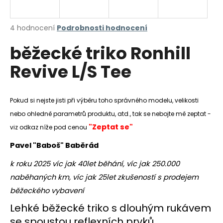
a
j
Průměrné
4 hodnocení
Podrobnosti hodnocení
í
hodnocení
běžecké triko Ronhill
produktu
t
je
?
Revive L/S Tee
4,5
z
5
hvězdiček.
Pokud si nejste jisti při výběru toho správného modelu, velikosti
nebo ohledně parametrů produktu, atd., tak se nebojte mě zeptat -
HLEDAT
"Zeptat se"
viz odkaz níže pod cenou
Pavel "Baboš" Baběrád
D
k roku 2025 víc jak 40let běhání, víc jak 250.000
o
naběhaných km, víc jak 25let zkušeností s prodejem
p
o
běžeckého vybavení
r
Lehké běžecké triko s dlouhým rukávem
u
se spoustou reflexních prvků.