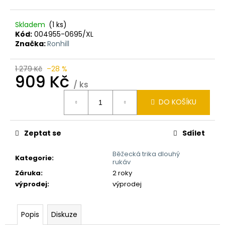
Skladem
(1 ks)
Kód:
004955-0695/XL
Značka:
Ronhill
1 279 Kč
–28 %
909 Kč
/ ks
Měrná
DO KOŠÍKU
cena:
Zeptat se
Sdílet
Běžecká trika dlouhý
Kategorie
:
rukáv
Záruka
:
2 roky
výprodej
:
výprodej
Popis
Diskuze