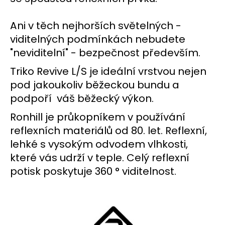
č
u
j
Ani v těch nejhorších světelných -
e
viditelných podmínkách nebudete
m
"neviditelní" - bezpečnost především.
e
Triko Revive L/S je ideální vrstvou nejen
pod jakoukoliv běžeckou bundu a
BĚŽECKÁ
BUNDA
podpoří váš běžecký výkon.
RONHILL
EVERYDAY
Ronhill je průkopníkem v používání
JACKET
reflexních materiálů od 80. let. Reflexní,
899
Kč
lehké s vysokým odvodem vlhkosti,
Původně:
které vás udrží v teple. Celý reflexní
1
200
potisk poskytuje 360 ° viditelnost.
Kč