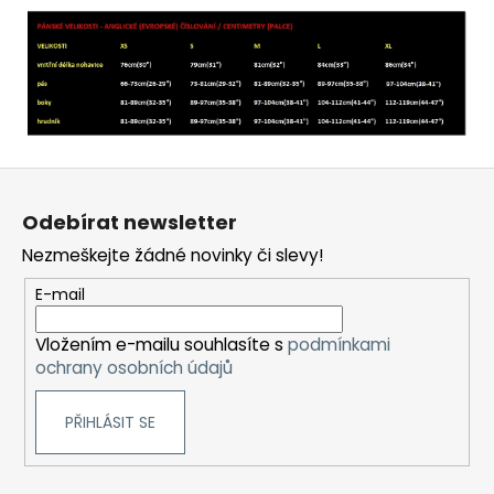
Z
á
Odebírat newsletter
p
Nezmeškejte žádné novinky či slevy!
a
t
E-mail
í
Vložením e-mailu souhlasíte s
podmínkami
ochrany osobních údajů
PŘIHLÁSIT SE