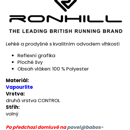
Lehké a prodyšné s kvalitním odvodem vlhkosti
Reflexní grafika
Ploché švy
Obsah vláken: 100 % Polyester
Materiál:
Vapourlite
Vrstva:
druhá vrstva CONTROL
Střih:
volný
Po předchozí domluvě na
pavel@babos-