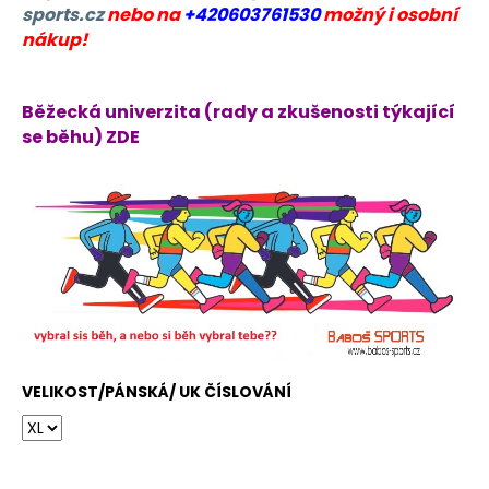
sports.cz
nebo na
+420603761530
možný i osobní
nákup!
Běžecká univerzita (rady a zkušenosti týkající
se běhu) ZDE
VELIKOST/PÁNSKÁ/ UK ČÍSLOVÁNÍ