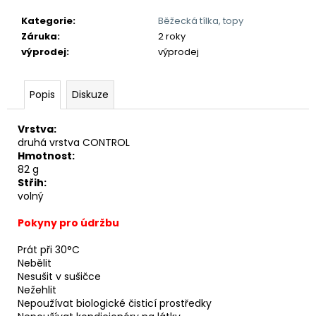
Kategorie
:
Běžecká tílka, topy
Záruka
:
2 roky
výprodej
:
výprodej
Popis
Diskuze
Vrstva:
druhá vrstva CONTROL
Hmotnost:
82 g
Střih:
volný
Pokyny pro údržbu
Prát při 30°C
Nebělit
Nesušit v sušičce
Nežehlit
Nepoužívat biologické čisticí prostředky