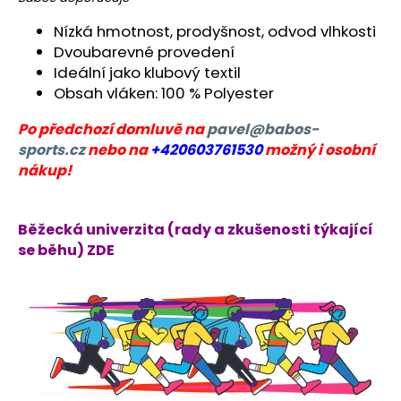
č
u
Nízká hmotnost, prodyšnost, odvod vlhkosti
j
Dvoubarevné provedení
e
Ideální jako klubový textil
m
Obsah vláken: 100 % Polyester
e
Po předchozí domluvě na
pavel@babos-
sports.cz
nebo na
+420603761530
možný i osobní
BĚŽECKÁ
BUNDA
nákup!
RONHILL
STRIDE
WINDSPEED
Běžecká univerzita (rady a zkušenosti týkající
JACKET
se běhu) ZDE
1
399
Kč
Původně:
1
800
Kč