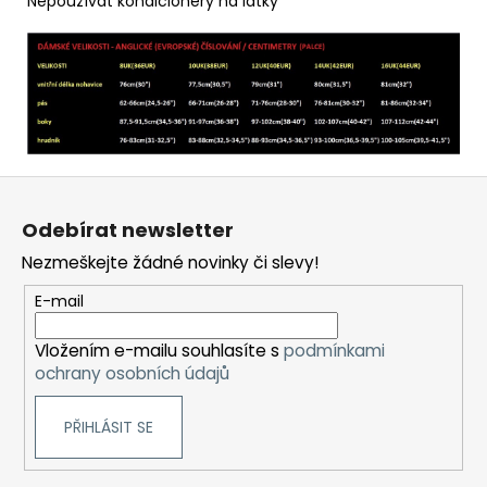
Nepoužívat kondicionéry na látky
Z
á
Odebírat newsletter
p
Nezmeškejte žádné novinky či slevy!
a
t
E-mail
í
Vložením e-mailu souhlasíte s
podmínkami
ochrany osobních údajů
PŘIHLÁSIT SE