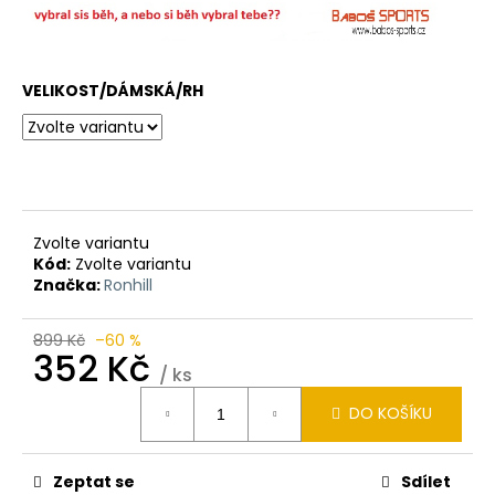
VELIKOST/DÁMSKÁ/RH
Zvolte variantu
Kód:
Zvolte variantu
Značka:
Ronhill
899 Kč
–60 %
352 Kč
/ ks
Měrná
DO KOŠÍKU
cena:
Zeptat se
Sdílet