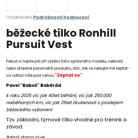
a
j
Průměrné
1 hodnocení
Podrobnosti hodnocení
í
hodnocení
běžecké tílko Ronhill
produktu
t
je
?
Pursuit Vest
5,0
z
5
hvězdiček.
Pokud si nejste jisti při výběru toho správného modelu, velikosti
nebo ohledně parametrů produktu, atd., tak se nebojte mě zeptat -
HLEDAT
"Zeptat se"
viz odkaz níže pod cenou
Pavel "Baboš" Baběrád
k roku 2025 víc jak 40let běhání, víc jak 250.000
D
naběhaných km, víc jak 25let zkušeností s prodejem
o
běžeckého vybavení
p
o
Tzv. základní, týmové tílko vhodné pro trénink a
r
závod.
u
Baboš doporučuje