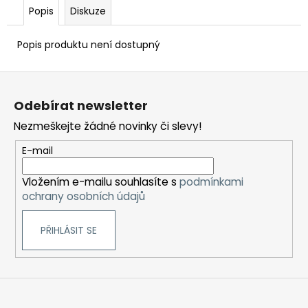
Popis
Diskuze
Popis produktu není dostupný
Z
á
Odebírat newsletter
p
Nezmeškejte žádné novinky či slevy!
a
t
E-mail
í
Vložením e-mailu souhlasíte s
podmínkami
ochrany osobních údajů
PŘIHLÁSIT SE