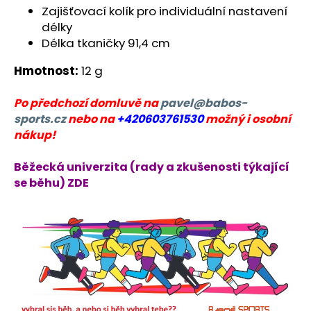
č
Zajišťovací kolík pro individuální nastavení
u
délky
j
Délka tkaničky 91,4 cm
e
m
Hmotnost:
12 g
e
Po předchozí domluvě na
pavel@babos-
sports.cz
nebo na
+420603761530
možný i osobní
BĚŽECKÁ
OBUV
nákup!
JOMA
R-
6000
Běžecká univerzita (rady a zkušenosti týkající
2609
se běhu) ZDE
2
499
Kč
Původně:
3
000
Kč