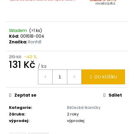
Skladem
(>1 ks)
Kód:
001618-004
Značka:
Ronhill
219 Kč
–40 %
131 Kč
/ ks
Měrná
DO KOŠÍKU
cena:
Zeptat se
Sdílet
Kategorie
:
Běžecké tkaničky
Záruka
:
2 roky
výprodej
:
výprodej