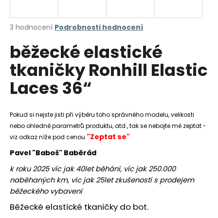
a
j
Průměrné
3 hodnocení
Podrobnosti hodnocení
í
hodnocení
běžecké elastické
produktu
t
je
?
tkaničky Ronhill Elastic
4,3
z
Laces 36“
5
hvězdiček.
HLEDAT
Pokud si nejste jisti při výběru toho správného modelu, velikosti
nebo ohledně parametrů produktu, atd., tak se nebojte mě zeptat -
"Zeptat se"
viz odkaz níže pod cenou
Pavel "Baboš" Baběrád
D
o
k roku 2025 víc jak 40let běhání, víc jak 250.000
p
naběhaných km, víc jak 25let zkušeností s prodejem
o
běžeckého vybavení
r
Běžecké elastické tkaničky do bot.
u