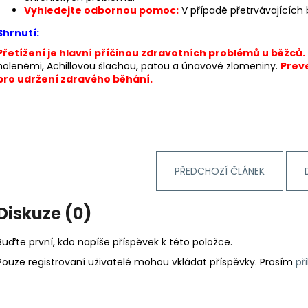
Vyhledejte odbornou pomoc:
V případě přetrvávajících 
Shrnutí:
Přetížení je hlavní příčinou zdravotních problémů u běžců.
holeněmi, Achillovou šlachou, patou a únavové zlomeniny.
Preve
pro udržení zdravého běhání.
PŘEDCHOZÍ ČLÁNEK
Diskuze (0)
Buďte první, kdo napíše příspěvek k této položce.
Pouze registrovaní uživatelé mohou vkládat příspěvky. Prosím
př