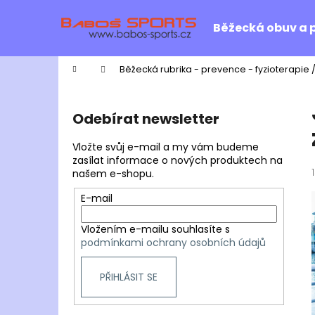
K
Přejít
na
o
Běžecká obuv a 
obsah
Zpět
Zpět
š
do
do
í
Domů
Běžecká rubrika - prevence - fyzioterapie 
k
obchodu
obchodu
P
o
Odebírat newsletter
s
t
Vložte svůj e-mail a my vám budeme
r
zasílat informace o nových produktech na
našem e-shopu.
a
n
E-mail
n
Vložením e-mailu souhlasíte s
í
podmínkami ochrany osobních údajů
p
a
PŘIHLÁSIT SE
n
e