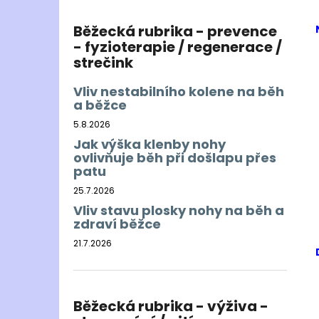
Běžecká rubrika - prevence
- fyzioterapie / regenerace /
strečink
Vliv nestabilního kolene na běh
a běžce
5.8.2026
Jak výška klenby nohy
ovlivňuje běh při došlapu přes
patu
25.7.2026
Vliv stavu plosky nohy na běh a
zdraví běžce
21.7.2026
Běžecká rubrika - výživa -