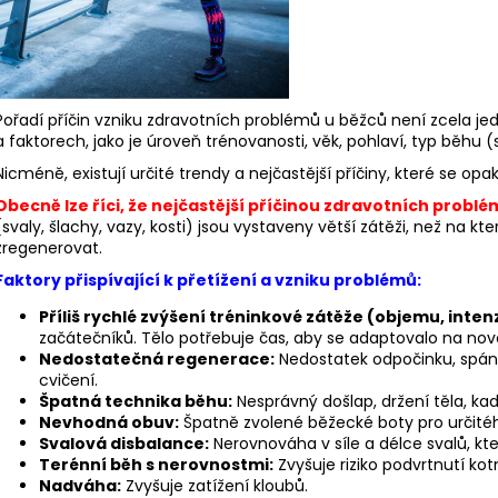
BĚŽECKÁ BUNDA RONHILL EVERYDAY
BĚŽECKÉ TRIKO 
JACKET
1/2 ZIP
899 Kč
1 469 Kč
Původně:
1 200 Kč
Původně:
2 099
Pořadí příčin vzniku zdravotních problémů u běžců není zcela jedn
a faktorech, jako je úroveň trénovanosti, věk, pohlaví, typ běhu (si
Nicméně, existují určité trendy a nejčastější příčiny, které se opak
Obecně lze říci, že nejčastější příčinou zdravotních problé
(svaly, šlachy, vazy, kosti) jsou vystaveny větší zátěži, než na k
zregenerovat.
Faktory přispívající k přetížení a vzniku problémů:
Příliš rychlé zvýšení tréninkové zátěže (objemu, inten
začátečníků. Tělo potřebuje čas, aby se adaptovalo na nov
Nedostatečná regenerace:
Nedostatek odpočinku, spán
cvičení.
Špatná technika běhu:
Nesprávný došlap, držení těla, ka
Nevhodná obuv:
Špatně zvolené běžecké boty pro určitéh
Svalová disbalance:
Nerovnováha v síle a délce svalů, kt
Terénní běh s nerovnostmi:
Zvyšuje riziko podvrtnutí kot
Nadváha:
Zvyšuje zatížení kloubů.