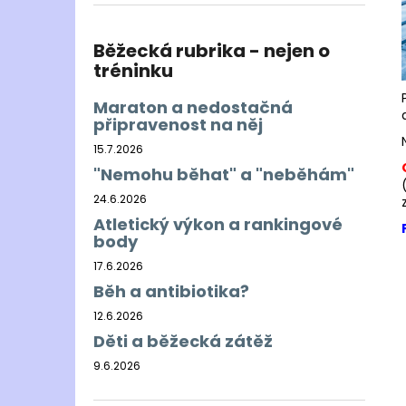
BĚŽECKÁ OBUV JOMA R-6000 2609
l
2 499 Kč
Původně:
3 000 Kč
Běžecká rubrika - nejen o
tréninku
Maraton a nedostačná
připravenost na něj
15.7.2026
"Nemohu běhat" a "neběhám"
24.6.2026
Atletický výkon a rankingové
body
17.6.2026
Běh a antibiotika?
12.6.2026
Děti a běžecká zátěž
9.6.2026