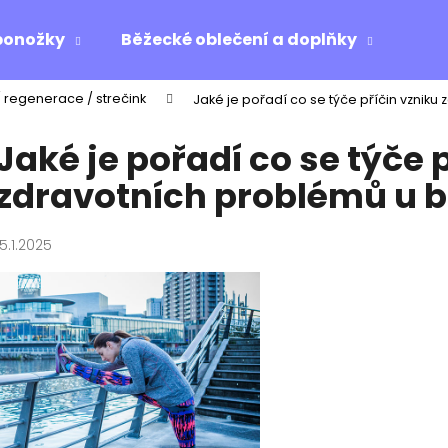
ponožky
Běžecké oblečení a doplňky
Ost
/ regenerace / strečink
Jaké je pořadí co se týče příčin vznik
Co potřebujete najít?
Jaké je pořadí co se týče 
zdravotních problémů u 
HLEDAT
15.1.2025
Doporučujeme