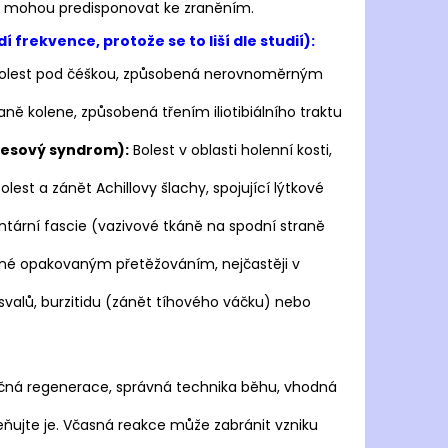
 mohou predisponovat ke zraněním.
frekvence, protože se to liší dle studií):
olest pod čéškou, způsobená nerovnoměrným
aně kolene, způsobená třením iliotibiálního traktu
stresový syndrom):
Bolest v oblasti holenní kosti,
olest a zánět Achillovy šlachy, spojující lýtkové
tární fascie (vazivové tkáně na spodní straně
ené opakovaným přetěžováním, nejčastěji v
 svalů, burzitidu (zánět tíhového váčku) nebo
čná regenerace, správná technika běhu, vhodná
ňujte je. Včasná reakce může zabránit vzniku