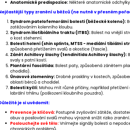
Anatomické predispozice:
Některé anatomické odchylky
Nejčastější typy zranění u běžců (ne nutně v přesném pořadí 
Syndrom patelofemorální bolesti (běžecké koleno):
B
zatěžováním kolenního kloubu.
Syndrom iliotibiálního traktu (ITBS):
Bolest na vnější str
o kost stehenní.
Bolesti holení (shin splints, MTSS - mediální tibiální 
způsobená přetížením svalů a okostice (fascie).
Zánět Achillovy šlachy (tendinitida Achillovy šlachy):
B
svaly s patní kostí.
Plantární fasciitida:
Bolest paty, způsobená zánětem plan
chodidla).
Únavové zlomeniny:
Drobné praskliny v kostech, způsob
oblasti bérců a chodidel.
Bolesti kyčlí:
Mohou mít různé příčiny, například přetížení
labrální trhlinu (poškození kloubního pouzdra).
Důležité je si uvědomit:
Prevence je klíčová:
Postupné zvyšování zátěže, dostate
obuv a posilování svalů mohou výrazně snížit riziko zranění.
Poslouchejte své tělo:
Vnímejte signály bolesti a nepodce
chronických problémů.