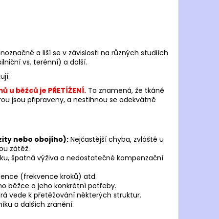
RONHILL TECH MERINO
 Kč
označné a liší se v závislosti na různých studiích
lniční vs. terénní) a další.
ují.
mů u běžců je PŘETÍŽENÍ.
To znamená, že tkáně
terou jsou připraveny, a nestihnou se adekvátně
zity nebo obojího):
Nejčastější chyba, zvláště u
ou zátěž.
ku, špatná výživa a nedostatečné kompenzační
dence (frekvence kroků) atd.
o běžce a jeho konkrétní potřeby.
erá vede k přetěžování některých struktur.
níku a dalších zranění.