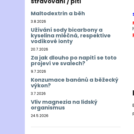
stravování / pití
Maltodextrin a běh
3.8.2026
Užívání sody bicarbony a
kyselina mléčná, respektive
vodíkové ionty
20.7.2026
Za jak dlouho po napití se toto
projeví ve svalech?
9.7.2026
Konzumace banánů a běžecký
výkon?
3.7.2026
Vliv magnezia na lidský
organismus
24.5.2026