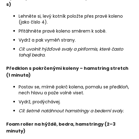
s)
Lehněte si, levý kotník položte přes pravé koleno
(jako číslo 4).
Přitáhněte pravé koleno směrem k sobě.
Vydrž a pak vyměň strany.
Cíl: uvolnit hýžďové svaly a piriformis, které často
tahají bedra.
Předklon s pokrčenými koleny – hamstring stretch
(1 minuta)
Postav se, mírně pokrč kolena, pomalu se předkloň,
nech hlavu a paže volně viset.
Vydrž, prodýchávej.
Cíl: šetrně natáhnout hamstringy a bederní svaly.
Foam roller na hýždě, bedra, hamstringy
(2–3
minuty)