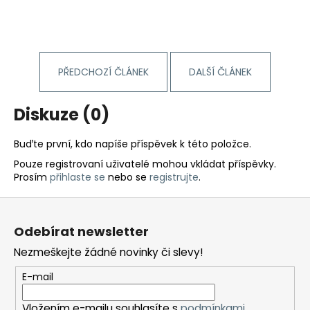
PŘEDCHOZÍ ČLÁNEK
DALŠÍ ČLÁNEK
Diskuze (0)
Buďte první, kdo napíše příspěvek k této položce.
Pouze registrovaní uživatelé mohou vkládat příspěvky.
Prosím
přihlaste se
nebo se
registrujte
.
Z
á
Odebírat newsletter
p
Nezmeškejte žádné novinky či slevy!
a
t
E-mail
í
Vložením e-mailu souhlasíte s
podmínkami