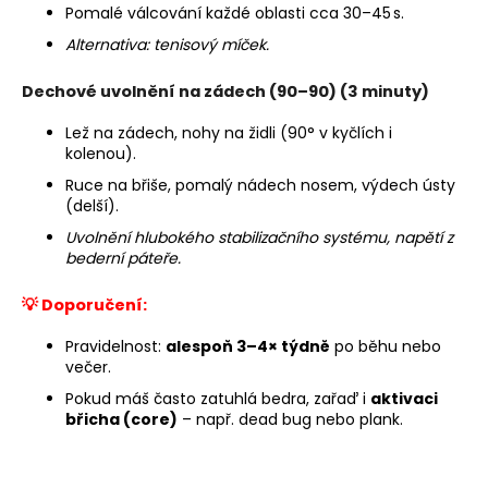
Pomalé válcování každé oblasti cca 30–45 s.
Alternativa: tenisový míček.
Dechové uvolnění na zádech (90–90)
(3 minuty)
Lež na zádech, nohy na židli (90° v kyčlích i
kolenou).
Ruce na břiše, pomalý nádech nosem, výdech ústy
(delší).
Uvolnění hlubokého stabilizačního systému, napětí z
bederní páteře.
💡 Doporučení:
Pravidelnost:
alespoň 3–4× týdně
po běhu nebo
večer.
Pokud máš často zatuhlá bedra, zařaď i
aktivaci
břicha (core)
– např. dead bug nebo plank.