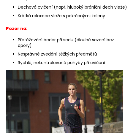
Dechová cvičení (např. hluboký brániční dech vleže)
Krátká relaxace vleže s pokrčenými koleny
Pozor na:
Přetěžování beder při sedu (dlouhé sezení bez
opory)
Nesprávné zvedání těžkých předmětů
Rychlé, nekontrolované pohyby při cvičení