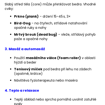
č
Slabý střed těla (core) může přetěžovat bedra. Vhodné
u
cviky:
j
e
Prkno (plank)
– držení 15–45 s, 3×
m
Bird-Dog
– na čtyřech, střídavé natahování
e
opačné ruky a nohy
Mrtvý brouk (dead bug)
– vleže, střídavý pohyb
paže a opačné nohy
BĚŽECKÁ
OBUV
JOMA
3.
Masáž a automasáž
R-
6000
Použití
masážního válce (foam roller)
v oblasti
2609
hýždí a beder
2
Tenisový míček
pod bedra při lehu na zádech
499
(opatrně, krátce)
Kč
Původně:
Návštěva fyzioterapeuta nebo maséra
3
000
Kč
4.
Teplo a relaxace
Teplý obklad nebo sprcha pomáhá uvolnit zatuhlé
svaly