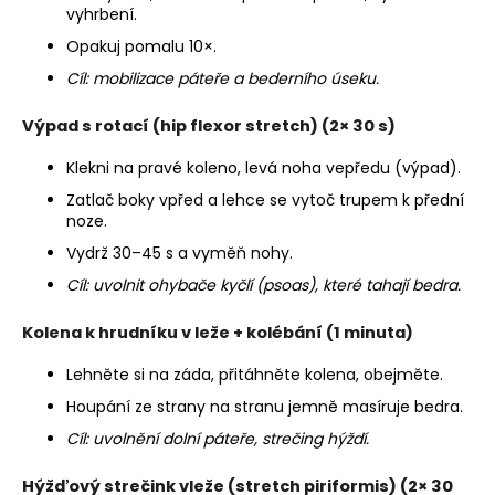
vyhrbení.
Opakuj pomalu 10×.
Cíl: mobilizace páteře a bederního úseku.
Výpad s rotací (hip flexor stretch)
(2× 30 s)
Klekni na pravé koleno, levá noha vepředu (výpad).
Zatlač boky vpřed a lehce se vytoč trupem k přední
noze.
Vydrž 30–45 s a vyměň nohy.
Cíl: uvolnit ohybače kyčlí (psoas), které tahají bedra.
Kolena k hrudníku v leže + kolébání
(1 minuta)
Lehněte si na záda, přitáhněte kolena, obejměte.
Houpání ze strany na stranu jemně masíruje bedra.
Cíl: uvolnění dolní páteře, strečing hýždí.
Hýžďový strečink vleže (stretch piriformis)
(2× 30