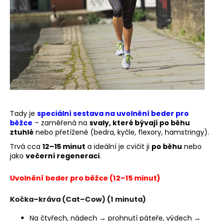
Tady je
speciální sestava na uvolnění beder pro
běžce
– zaměřená na
svaly, které bývají po běhu
ztuhlé
nebo přetížené (bedra, kyčle, flexory, hamstringy).
Trvá cca
12–15 minut
a ideální je cvičit ji
po běhu
nebo
jako
večerní regeneraci
.
Uvolnění beder pro běžce (12–15 minut)
Kočka–kráva (Cat–Cow)
(1 minuta)
Na čtyřech, nádech → prohnutí páteře, výdech →