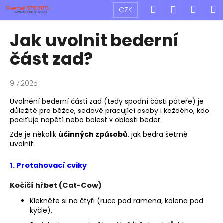
K
Přejít
Hledat
Náku
M
Přihlášen
CZK
na
o
obsah
Zpět
Zpět
košík
š
Jak uvolnit bederní
í
C
část zad?
k
o
p
9.7.2025
o
Uvolnění bederní části zad (tedy spodní části páteře) je
t
důležité pro běžce, sedavě pracující osoby i každého, kdo
ř
pociťuje napětí nebo bolest v oblasti beder.
e
Zde je několik
účinných způsobů
, jak bedra šetrně
b
uvolnit:
u
1.
Protahovací cviky
j
e
Kočičí hřbet (Cat-Cow)
t
Klekněte si na čtyři (ruce pod ramena, kolena pod
e
kyčle).
n