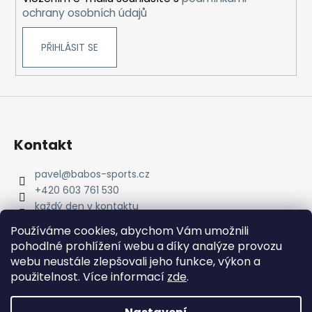
ochrany osobních údajů
PŘIHLÁSIT SE
Kontakt
pavel
@
babos-sports.cz
+420 603 761 530
každý den v kontaktu
pavel.babos.90/
Používáme cookies, abychom Vám umožnili
pohodlné prohlížení webu a díky analýze provozu
webu neustále zlepšovali jeho funkce, výkon a
použitelnost. Více informací
zde
.