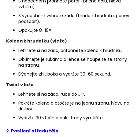
S nádechem prohněte páteř (břicho dolů, hlava
a
vzhůru).
j
S výdechem vyhrbte záda (brada k hrudníku, pánev
podsadit).
í
t
Opakujte 8–10×.
?
Kolena k hrudníku (vleže)
Lehněte si na záda, přitáhněte kolena k hrudníku.
Objímejte je rukama a lehce se houpejte ze strany
na stranu.
HLEDAT
Dýchejte zhluboka a vydržte 30–60 sekund.
Twist v leže
Lehněte si na záda, ruce do „T“.
D
Pokrčte kolena a otočte je na jednu stranu, hlavu na
o
druhou.
p
o
Vydržte 30 vteřin a pak strany vyměňte.
r
u
2.
Posílení středu těla