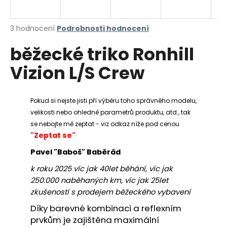
a
j
Průměrné
3 hodnocení
Podrobnosti hodnocení
í
hodnocení
běžecké triko Ronhill
produktu
t
je
?
Vizion L/S Crew
5,0
z
5
hvězdiček.
Pokud si nejste jisti při výběru toho správného modelu,
velikosti nebo ohledně parametrů produktu, atd., tak
HLEDAT
se nebojte mě zeptat - viz odkaz níže pod cenou
"Zeptat se"
Pavel "Baboš" Baběrád
D
k roku 2025 víc jak 40let běhání, víc jak
o
250.000 naběhaných km, víc jak 25let
p
zkušeností s prodejem běžeckého vybavení
o
r
Díky barevné kombinaci a reflexním
u
prvkům je zajištěna maximální