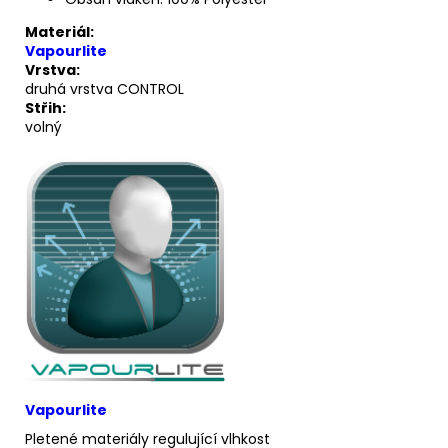
Materiál:
Vapourlite
Vrstva:
druhá vrstva CONTROL
Střih:
volný
Vapourlite
Pletené materiály regulující vlhkost