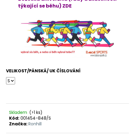
týkající se běhu) ZDE
VELIKOST/PÁNSKÁ/ UK ČÍSLOVÁNÍ
Skladem
(>1 ks)
Kód:
001454-848/S
Značka:
Ronhill