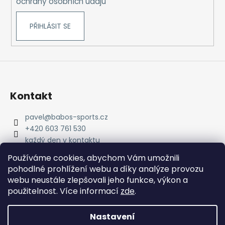
ochrany osobních údajů
PŘIHLÁSIT SE
Kontakt
pavel
@
babos-sports.cz
+420 603 761 530
každý den v kontaktu
pavel.babos.90/
Používáme cookies, abychom Vám umožnili
pohodlné prohlížení webu a díky analýze provozu
webu neustále zlepšovali jeho funkce, výkon a
použitelnost. Více informací
zde
.
Nastavení