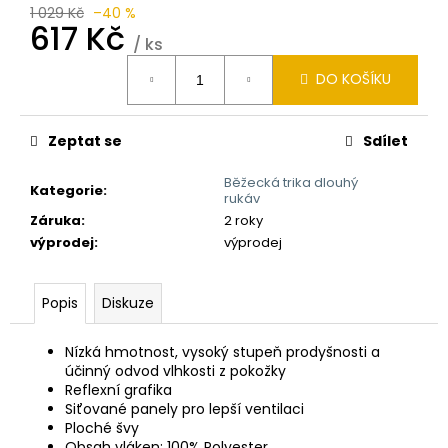
1 029 Kč
–40 %
617 Kč
/ ks
Měrná
DO KOŠÍKU
cena:
Zeptat se
Sdílet
Běžecká trika dlouhý
Kategorie
:
rukáv
Záruka
:
2 roky
výprodej
:
výprodej
Popis
Diskuze
Nízká hmotnost, vysoký stupeň prodyšnosti a
účinný odvod vlhkosti z pokožky
Reflexní grafika
Siťované panely pro lepší ventilaci
Ploché švy
Obsah vláken: 100% Polyester