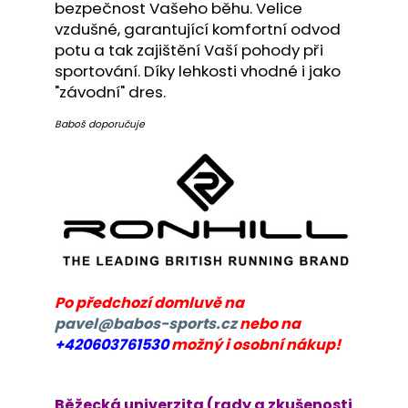
č
bezpečnost Vašeho běhu. Velice
u
vzdušné, garantující komfortní odvod
j
potu a tak zajištění Vaší pohody při
e
sportování. Díky lehkosti vhodné i jako
m
"závodní" dres.
e
Baboš doporučuje
BĚŽECKÁ
OBUV
JOMA
R-
6000
2602
2
499
Kč
Po předchozí domluvě na
Původně:
3
pavel@babos-sports.cz
nebo na
000
+420603761530
možný i osobní nákup!
Kč
Běžecká univerzita (rady a zkušenosti