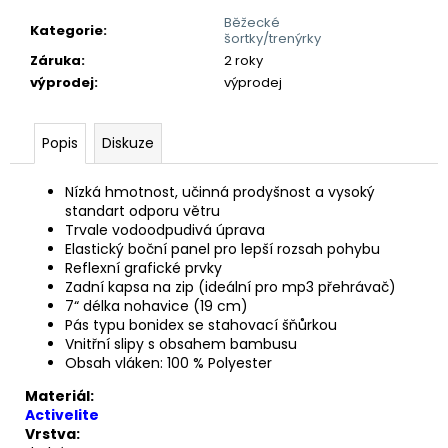
Běžecké
Kategorie
:
šortky/trenýrky
Záruka
:
2 roky
výprodej
:
výprodej
Popis
Diskuze
Nízká hmotnost, učinná prodyšnost a vysoký
standart odporu větru
Trvale vodoodpudivá úprava
Elastický boční panel pro lepší rozsah pohybu
Reflexní grafické prvky
Zadní kapsa na zip (ideální pro mp3 přehrávač)
7“ délka nohavice (19 cm)
Pás typu bonidex se stahovací šňůrkou
Vnitřní slipy s obsahem bambusu
Obsah vláken: 100 % Polyester
Materiál:
Activelite
Vrstva: