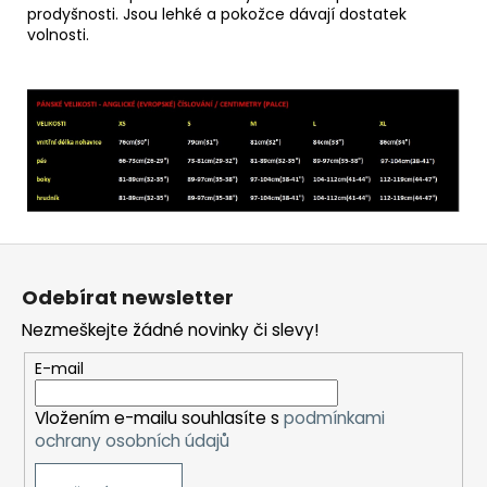
prodyšnosti. Jsou lehké a pokožce dávají dostatek
volnosti.
Z
á
Odebírat newsletter
p
Nezmeškejte žádné novinky či slevy!
a
t
E-mail
í
Vložením e-mailu souhlasíte s
podmínkami
ochrany osobních údajů