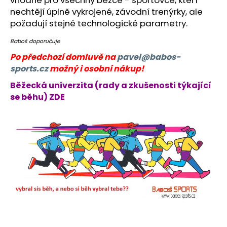
č
nechtějí úplně vykrojené, závodní trenýrky, ale
u
j
požadují stejné technologické parametry.
e
Baboš doporučuje
m
e
Po předchozí domluvě na
pavel@babos-
sports.cz
možný i osobní nákup!
Běžecká univerzita (rady a zkušenosti týkající
BĚŽECKÉ
KALHOTY
se běhu) ZDE
RONHILL
MOMENTUM
SCULP
CROP
TIGHT
1
296
Kč
Původně:
1
440
Kč