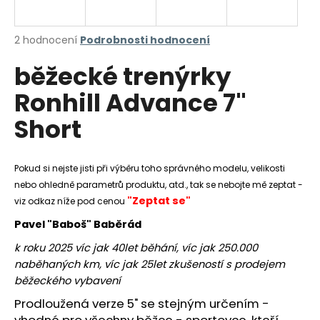
a
j
Průměrné
2 hodnocení
Podrobnosti hodnocení
í
hodnocení
běžecké trenýrky
produktu
t
je
?
Ronhill Advance 7"
4,5
z
Short
5
hvězdiček.
HLEDAT
Pokud si nejste jisti při výběru toho správného modelu, velikosti
nebo ohledně parametrů produktu, atd., tak se nebojte mě zeptat -
"Zeptat se"
viz odkaz níže pod cenou
Pavel "Baboš" Baběrád
D
o
k roku 2025 víc jak 40let běhání, víc jak 250.000
p
naběhaných km, víc jak 25let zkušeností s prodejem
o
běžeckého vybavení
r
Prodloužená verze 5" se stejným určením -
u
vhodné pro všechny běžce - sportovce, kteří