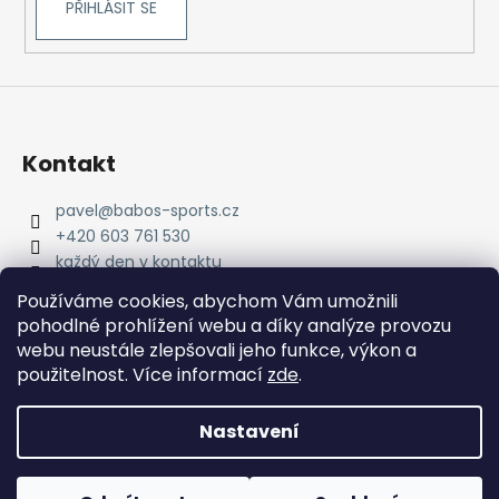
PŘIHLÁSIT SE
Kontakt
pavel
@
babos-sports.cz
+420 603 761 530
každý den v kontaktu
pavel.babos.90/
Používáme cookies, abychom Vám umožnili
pohodlné prohlížení webu a díky analýze provozu
webu neustále zlepšovali jeho funkce, výkon a
použitelnost. Více informací
zde
.
Nastavení
Vytvořil Shoptet
Copyright 2026
babos-sports
. Všechna práva