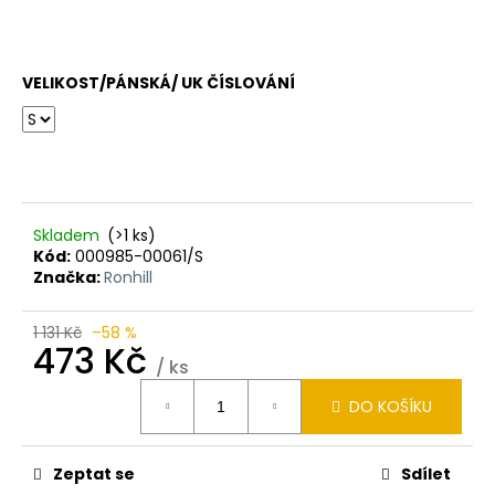
VELIKOST/PÁNSKÁ/ UK ČÍSLOVÁNÍ
Skladem
(>1 ks)
Kód:
000985-00061/S
Značka:
Ronhill
1 131 Kč
–58 %
473 Kč
/ ks
Měrná
DO KOŠÍKU
cena:
Zeptat se
Sdílet