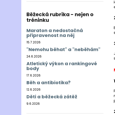
BĚŽECKÁ BUNDA RONHILL EVERYDAY
l
JACKET
899 Kč
Běžecká rubrika - nejen o
Původně:
1 200 Kč
tréninku
Maraton a nedostačná
připravenost na něj
15.7.2026
"Nemohu běhat" a "neběhám"
24.6.2026
Atletický výkon a rankingové
body
17.6.2026
Běh a antibiotika?
12.6.2026
Děti a běžecká zátěž
9.6.2026