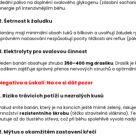
BĚŽECKÉ RUKAVICE RONHILL CLASSIC
BĚŽECKÁ OBUV 
ideální palivo na doplnění svalového glykogenu (zásobní sacharid
GLOVE
energie při intenzivnějším běhu.
2 299 Kč
346 Kč
Původně:
3 769
Původně:
384 Kč
2. Šetrnost k žaludku
Banány mají minimální obsah tuků a bílkovin a uvolňují žaludek ry
správném načasování nezpůsobují pocity těžkosti ani reflux (pá
3. Elektrolyty pro svalovou činnost
Jeden banán obsahuje zhruba
350–400 mg draslíku
. Draslík j
sodíkem zajišťuje správný přenos nervových vzruchů a optimální 
Negativa a úskalí: Na co si dát pozor
1. Riziko trávicích potíží u nezralých kusů
Pokud sníte banán, který je na koncích ještě mírně zelený, risku
množství
rezistentního škrobu
(těžko stravitelná vláknina). T
putuje až do tlustého střeva, což při běhu spolehlivě vyvolá nadý
2. Mýtus o okamžitém zastavení křečí