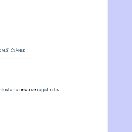
DALŠÍ ČLÁNEK
ihlaste se
nebo se
registrujte
.