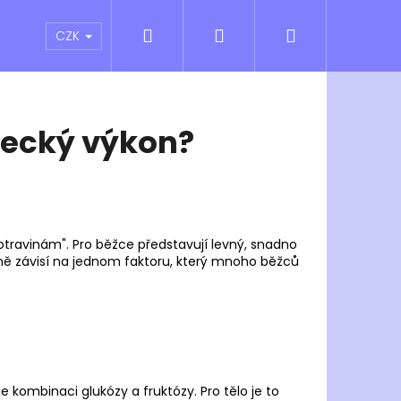
Hledat
Přihlášení
Nákupní
atní sporty
Outlet
Obchodní podmínky
CZK
košík
ecký výkon?
travinám". Pro běžce představují levný, snadno
adně závisí na jednom faktoru, který mnoho běžců
Následující
e kombinaci glukózy a fruktózy. Pro tělo je to