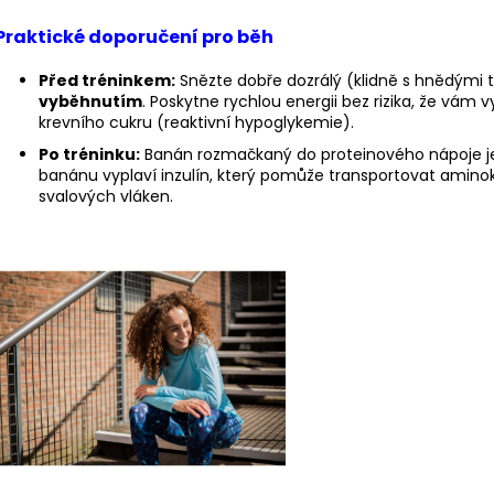
Praktické doporučení pro běh
Před tréninkem:
Snězte dobře dozrálý (klidně s hnědými
vyběhnutím
. Poskytne rychlou energii bez rizika, že vám
krevního cukru (reaktivní hypoglykemie).
Po tréninku:
Banán rozmačkaný do proteinového nápoje je i
banánu vyplaví inzulín, který pomůže transportovat amino
svalových vláken.