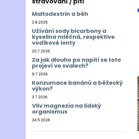
stravování / pití
Maltodextrin a běh
3.8.2026
Užívání sody bicarbony a
kyselina mléčná, respektive
vodíkové ionty
20.7.2026
Za jak dlouho po napití se toto
projeví ve svalech?
9.7.2026
Konzumace banánů a běžecký
výkon?
3.7.2026
Vliv magnezia na lidský
organismus
24.5.2026