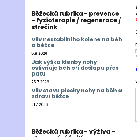
Běžecká rubrika - prevence
- fyzioterapie / regenerace /
strečink
Vliv nestabilního kolene na běh
a běžce
5.8.2026
Jak výška klenby nohy
ovlivňuje běh při došlapu přes
patu
25.7.2026
Vliv stavu plosky nohy na běh a
zdraví běžce
21.7.2026
Běžecká rubrika - výživa -