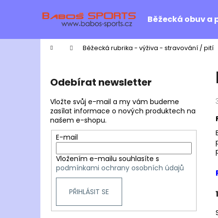
K
Přejít
na
o
Běžecká obuv a 
obsah
Zpět
Zpět
š
do
do
í
Domů
Běžecká rubrika - výživa - stravování / pití
k
obchodu
obchodu
P
o
Odebírat newsletter
s
t
Vložte svůj e-mail a my vám budeme
r
zasílat informace o nových produktech na
našem e-shopu.
a
n
E-mail
n
Vložením e-mailu souhlasíte s
í
podmínkami ochrany osobních údajů
p
a
PŘIHLÁSIT SE
n
e