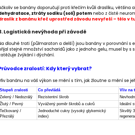
Ačkoliv se banány doporučují proti křečím kvůli draslíku, většina
dehydratace, ztráty sodíku (soli) potem
nebo z čisté neurom
draslík z banánu křeč uprostřed závodu nevyřeší – tělo v tu 
3. Logistická nevýhoda při závodě
Na dlouhé trati (půlmaraton a delší) jsou banány v porovnání s
přijal stejné množství sacharidů jako z jednoho gelu, musel by s
zatěžuje žvýkání i dýchání.
Průvodce zralostí: Kdy který vybrat?
Vliv banánu na váš výkon se mění s tím, jak žloutne a mění se j
Stupeň zralosti
Co převládá
Vliv na 
Zelený / Nedozrálý
Rezistentní škrob
Nevhodný
Žlutý / Pevný
Vyvážený poměr škrobů a cukrů
Ideální 
Tečkovaný /
Jednoduché cukry (vysoký glykemický
Skvělý 3
Přezrálý
index)
regenera