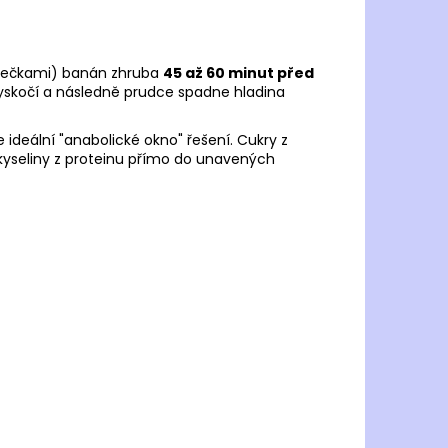
 tečkami) banán zhruba
45 až 60 minut před
 vyskočí a následně prudce spadne hladina
deální "anabolické okno" řešení. Cukry z
kyseliny z proteinu přímo do unavených