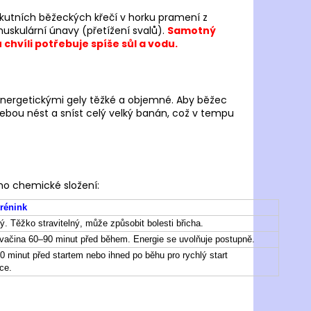
 akutních běžeckých křečí v horku pramení z
uskulární únavy (přetížení svalů).
Samotný
chvíli potřebuje spíše sůl a vodu.
 energetickými gely těžké a objemné. Aby běžec
 sebou nést a sníst celý velký banán, což v tempu
eho chemické složení:
trénink
. Těžko stravitelný, může způsobit bolesti břicha.
svačina 60–90 minut před během. Energie se uvolňuje postupně.
0 minut před startem nebo ihned po běhu pro rychlý start
ce.