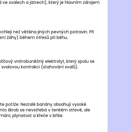
JOMA R.6000 2502
 ve svalech a játrech), který je hlavním zdrojem
 Kč
chleji než většina jiných pevných potravin. Při
lení žáhy) během otřesů při běhu.
e klíčový vnitrobuněčný elektrolyt, který spolu se
svalovou kontrakci (stahování svalů).
jete potíže. Nezralé banány obsahují vysoké
ento škrob se nevstřebá v tenkém střevě, ale
mání, plynatost a křeče v břiše.