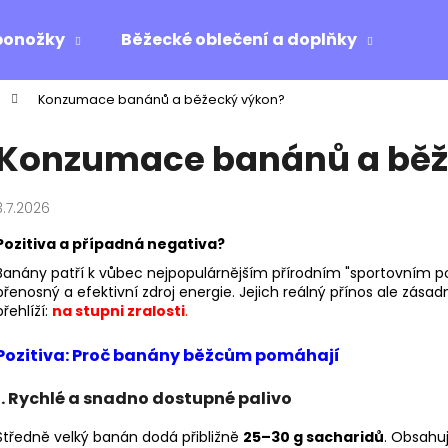
ponožky
Běžecké oblečení a doplňky
Ost
Konzumace banánů a běžecký výkon?
Co potřebujete najít?
Konzumace banánů a běž
HLEDAT
3.7.2026
Pozitiva a případná negativa?
Doporučujeme
Banány patří k vůbec nejpopulárnějším přírodním "sportovním po
přenosný a efektivní zdroj energie. Jejich reálný přínos ale zás
přehlíží:
na stupni zralosti
.
Pozitiva: Proč banány běžcům pomáhají
1. Rychlé a snadno dostupné palivo
Středně velký banán dodá přibližně
25–30 g sacharidů
. Obsahuj