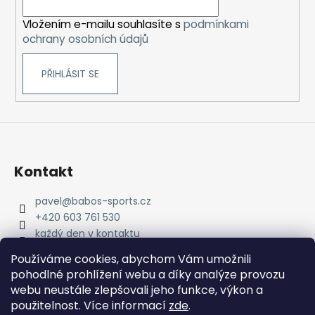
í
Vložením e-mailu souhlasíte s
podmínkami
ochrany osobních údajů
PŘIHLÁSIT SE
Kontakt
pavel
@
babos-sports.cz
+420 603 761 530
každý den v kontaktu
pavel.babos.90/
Používáme cookies, abychom Vám umožnili
pohodlné prohlížení webu a díky analýze provozu
webu neustále zlepšovali jeho funkce, výkon a
použitelnost. Více informací
zde
.