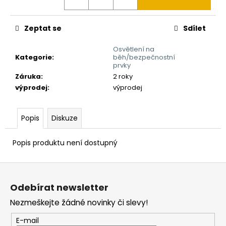
Zeptat se
Sdílet
Osvětlení na
Kategorie
:
běh/bezpečnostní
prvky
Záruka
:
2 roky
výprodej
:
výprodej
Popis
Diskuze
Popis produktu není dostupný
Z
á
Odebírat newsletter
p
Nezmeškejte žádné novinky či slevy!
a
t
E-mail