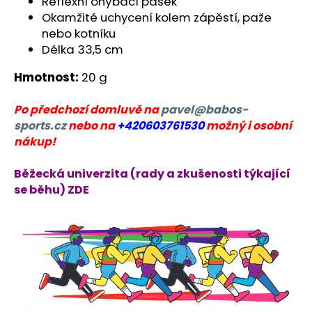
č
Reflexní ohýbací pásek
u
Okamžité uchycení kolem zápěstí, paže
j
nebo kotníku
e
Délka 33,5 cm
m
Hmotnost:
20 g
e
Po předchozí domluvě na
pavel@babos-
BĚŽECKÁ
sports.cz
nebo na
+420603761530
možný i osobní
BUNDA
nákup!
RONHILL
STRIDE
SUNDOWN
Běžecká univerzita (rady a zkušenosti týkající
JACKET
se běhu) ZDE
2
199
Kč
Původně:
3
000
Kč