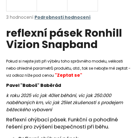
a
j
Průměrné
3 hodnocení
Podrobnosti hodnocení
í
hodnocení
reflexní pásek Ronhill
produktu
t
je
?
Vizion Snapband
5,0
z
5
hvězdiček.
Pokud si nejste jisti při výběru toho správného modelu, velikosti
nebo ohledně parametrů produktu, atd., tak se nebojte mě zeptat -
HLEDAT
"Zeptat se"
viz odkaz níže pod cenou
Pavel "Baboš" Baběrád
k roku 2025 víc jak 40let běhání, víc jak 250.000
D
naběhaných km, víc jak 25let zkušeností s prodejem
o
běžeckého vybavení
p
o
Reflexní ohýbací pásek. Funkční a pohodlné
r
řešení pro zvýšení bezpečnosti při běhu.
u