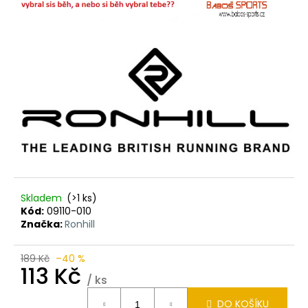
Skladem
(>1 ks)
Kód:
09110-010
Značka:
Ronhill
189 Kč
–40 %
113 Kč
/ ks
Měrná
DO KOŠÍKU
cena: