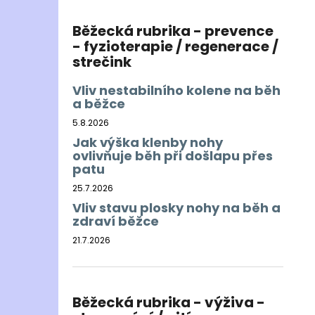
Běžecká rubrika - prevence
- fyzioterapie / regenerace /
strečink
Vliv nestabilního kolene na běh
a běžce
5.8.2026
Jak výška klenby nohy
ovlivňuje běh při došlapu přes
patu
25.7.2026
Vliv stavu plosky nohy na běh a
zdraví běžce
21.7.2026
Běžecká rubrika - výživa -