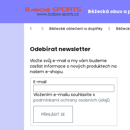
K
Přejít
na
o
Běžecká obuv a 
obsah
Zpět
Zpět
š
do
do
í
Domů
Běžecké oblečení a doplňky
Běžeck
k
obchodu
obchodu
P
o
Odebírat newsletter
s
t
Vložte svůj e-mail a my vám budeme
r
zasílat informace o nových produktech na
našem e-shopu.
a
n
E-mail
n
Vložením e-mailu souhlasíte s
í
podmínkami ochrany osobních údajů
p
a
PŘIHLÁSIT SE
n
e