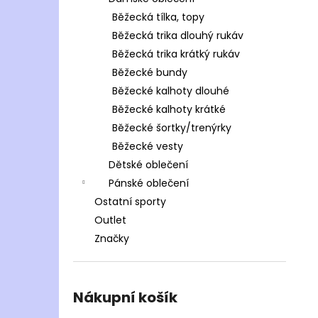
Běžecká tílka, topy
Běžecká trika dlouhý rukáv
Běžecká trika krátký rukáv
Běžecké bundy
Běžecké kalhoty dlouhé
Běžecké kalhoty krátké
Běžecké šortky/trenýrky
Běžecké vesty
Dětské oblečení
Pánské oblečení
Ostatní sporty
Outlet
Značky
Nákupní košík