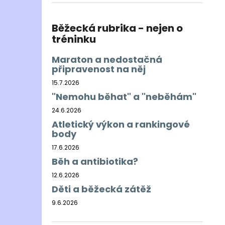
BĚŽECKÁ BUNDA RONHILL EVERYDAY
l
JACKET
899 Kč
Běžecká rubrika - nejen o
Původně:
1 200 Kč
tréninku
Maraton a nedostačná
připravenost na něj
15.7.2026
"Nemohu běhat" a "neběhám"
24.6.2026
Atletický výkon a rankingové
body
17.6.2026
Běh a antibiotika?
12.6.2026
Děti a běžecká zátěž
9.6.2026