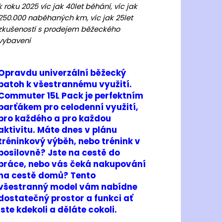
JOMA R.6000 2502
k roku 2025 víc jak 40let běhání, víc jak
250.000 naběhaných km, víc jak 25let
 Kč
zkušeností s prodejem běžeckého
vybavení
Opravdu univerzální běžecký
batoh k všestrannému využití.
Commuter 15L Pack je perfektním
parťákem pro celodenní využití,
pro každého a pro každou
aktivitu. Máte dnes v plánu
tréninkový výběh, nebo trénink v
posilovně? Jste na cestě do
práce, nebo vás čeká nakupování
na cestě domů? Tento
všestranný model vám nabídne
dostatečný prostor a funkci ať
jste kdekoli a děláte cokoli.