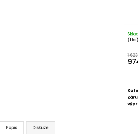
Skl
(1 ks
1 623
97
Měr
cena
Kate
Záru
výpr
Popis
Diskuze