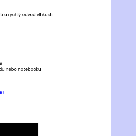
i a rychlý odvod vlhkosti
le
Padu nebo notebooku
er