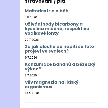
stravování / pití
Maltodextrin a běh
3.8.2026
Užívání sody bicarbony a
kyselina mléčná, respektive
vodíkové ionty
20.7.2026
Za jak dlouho po napití se toto
projeví ve svalech?
9.7.2026
Konzumace banánů a běžecký
výkon?
3.7.2026
Vliv magnezia na lidský
organismus
24.5.2026