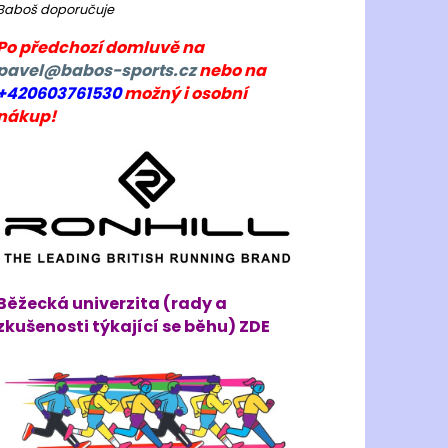
Baboš doporučuje
Po předchozí domluvě na
pavel@babos-sports.cz
nebo na
+420603761530
možný i osobní
nákup!
Běžecká univerzita (rady a
zkušenosti týkající se běhu) ZDE