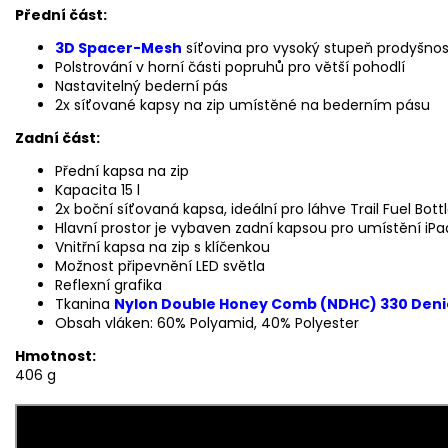
Přední část:
3D Spacer-Mesh
síťovina pro vysoký stupeň prodyšnost
Polstrování v horní části popruhů pro větší pohodlí
Nastavitelný bederní pás
2x síťované kapsy na zip umístěné na bederním pásu
Zadní část:
Přední kapsa na zip
Kapacita 15 l
2x boční síťovaná kapsa, ideální pro láhve Trail Fuel Bott
Hlavní prostor je vybaven zadní kapsou pro umístění i
Vnitřní kapsa na zip s klíčenkou
Možnost připevnění LED světla
Reflexní grafika
Tkanina
Nylon Double Honey Comb (NDHC) 330 Deni
Obsah vláken: 60% Polyamid, 40% Polyester
Hmotnost:
406 g