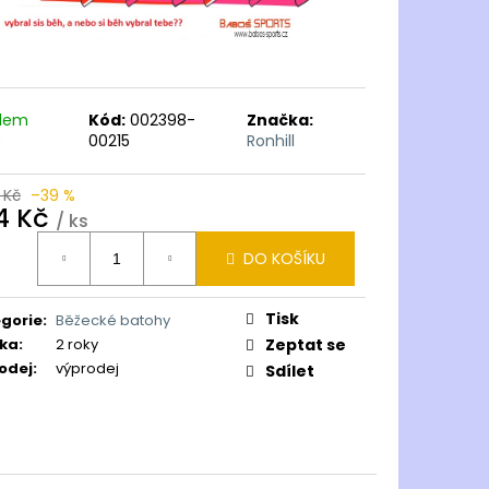
adem
Kód:
002398-
Značka:
)
00215
Ronhill
 Kč
–39 %
4 Kč
/ ks
ná
DO KOŠÍKU
:
Tisk
gorie
:
Běžecké batohy
ka
:
2 roky
Zeptat se
odej
:
výprodej
Sdílet