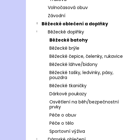
Volnočasová obuv
Závodní
Běžecké oblečení a doplňky
Běžecké doplňky
Běžecké batohy
Běžecké brýle
Běžecké čepice, čelenky, rukavice
Běžecké láhve/bidony
Běžecké tašky, ledvinky, pásy,
pouzdra
Běžecké tkaničky
Dárkové poukazy
Osvětlení na běh/bezpečnostní
prvky
Péče o obuv
Péče o tělo
Sportovní výživa
Dámské oblečení