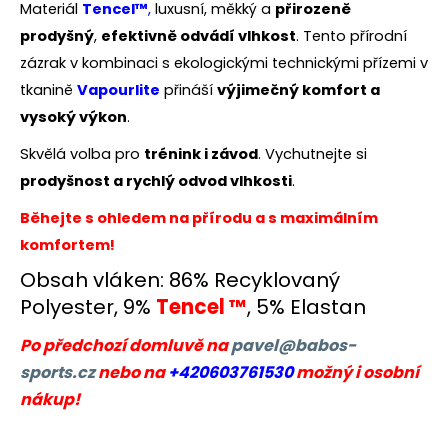
č
Materiál
Tencel™
,
luxusní, měkký a
přirozeně
u
prodyšný
,
efektivně odvádí vlhkost
. Tento přírodní
j
zázrak v kombinaci s ekologickými technickými přízemi v
e
m
tkanině
Vapourlite
přináší
výjimečný komfort a
e
vysoký výkon
.
Skvělá volba pro
trénink i závod
. Vychutnejte si
BĚŽECKÁ
prodyšnost a rychlý odvod vlhkosti
.
OBUV
JOMA
Běhejte s ohledem na přírodu a s maximálním
RASE
2611
komfortem!
1
Obsah vláken: 86% Recyklovaný
999
Kč
Polyester, 9%
Tencel ™
, 5% Elastan
Původně:
2
Po předchozí domluvě na
pavel@babos-
649
Kč
sports.cz
nebo na
+420603761530
možný i osobní
nákup!