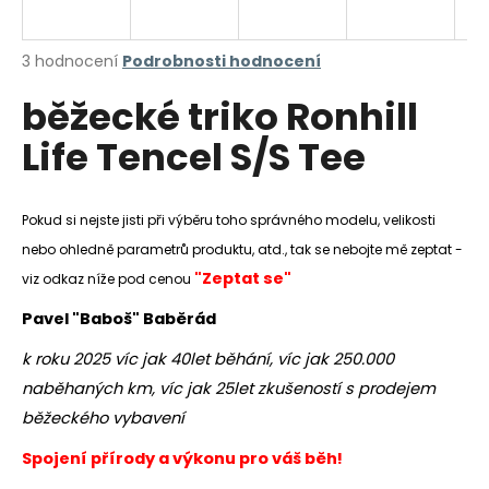
a
j
Průměrné
3 hodnocení
Podrobnosti hodnocení
í
hodnocení
běžecké triko Ronhill
produktu
t
je
?
Life Tencel S/S Tee
5,0
z
5
hvězdiček.
Pokud si nejste jisti při výběru toho správného modelu, velikosti
nebo ohledně parametrů produktu, atd., tak se nebojte mě zeptat -
HLEDAT
"Zeptat se"
viz odkaz níže pod cenou
Pavel "Baboš" Baběrád
D
k roku 2025 víc jak 40let běhání, víc jak 250.000
o
naběhaných km, víc jak 25let zkušeností s prodejem
p
o
běžeckého vybavení
r
Spojení přírody a výkonu pro váš běh!
u