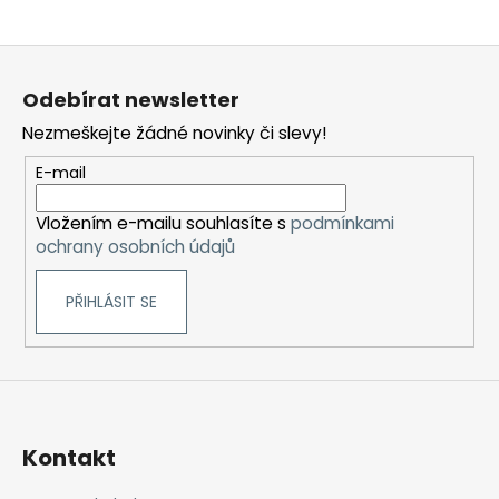
Z
á
Odebírat newsletter
p
Nezmeškejte žádné novinky či slevy!
a
t
E-mail
í
Vložením e-mailu souhlasíte s
podmínkami
ochrany osobních údajů
PŘIHLÁSIT SE
Kontakt